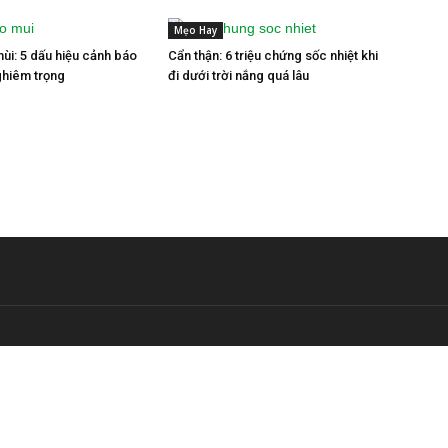
Mẹo Hay
mùi: 5 dấu hiệu cảnh báo
Cẩn thận: 6 triệu chứng sốc nhiệt khi
ghiêm trọng
đi dưới trời nắng quá lâu
CHÚNG TÔI
Dep.vn là chuyên trang chia sẻ kiến thức miễn phí về Sức Khoẻ & Là
YỀN CẢM HỨNG & TẠO ĐỘNG LỰC nhằm mang đến cho mỗi người V