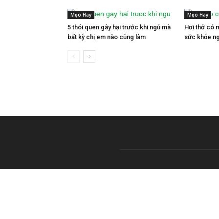
Mẹo Hay
Mẹo Hay
5 thói quen gây hại trước khi ngủ mà
Hơi thở có 
bất kỳ chị em nào cũng làm
sức khỏe n
VỀ 
Khoe
TRU