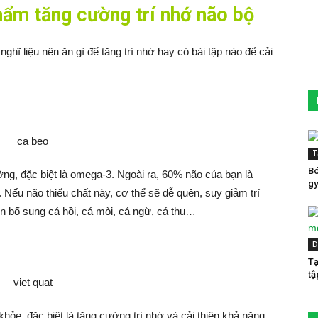
hẩm tăng cường trí nhớ não bộ
hĩ liệu nên ăn gì để tăng trí nhớ hay có bài tập nào để cải
T
Bó
ưỡng, đặc biệt là omega-3. Ngoài ra, 60% não của bạn là
gy
 Nếu não thiếu chất này, cơ thể sẽ dễ quên, suy giảm trí
n bổ sung cá hồi, cá mòi, cá ngừ, cá thu…
D
Tạ
tậ
khỏe, đặc biệt là tăng cường trí nhớ và cải thiện khả năng