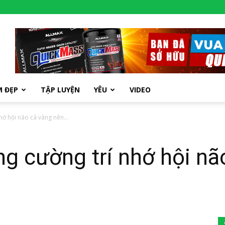
M ĐẸP
TẬP LUYỆN
YÊU
VIDEO
hớ hội não cá vàng nên...
g cường trí nhớ hội nã