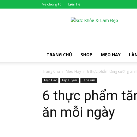
Về chúng tôi
Liên hệ
Khỏe
Đẹp
TRANG CHỦ
SHOP
MẸO HAY
LÀ
Trang Chủ
Mẹo Hay
6 thực phẩm tăng cường trí n
Mẹo Hay
Tập Luyện
Tăng cân
6 thực phẩm tăn
ăn mỗi ngày