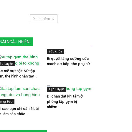
Xem thêm
BÀI NGẪU NHIÊN
Sức khỏe
Bí quyết tăng cường sức
ập Luyện
mạnh cơ bắp cho phụ nữ
c mẽ sự thật: Nữ tập
m, thể hình chân tay...
Tập Luyện
Đi chân đất khi tắm ở
áng Đẹp
phòng tập gym bị
nhiễm...
i sao bạn chỉ cần 6 bài
p làm săn chắc...