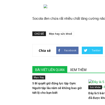
Socola đen chứa rất nhiều chất tăng cường não 
CHỦ ĐỀ
Mẹo hay sức khoẻ
Chia sẻ
Facebook
Twitter
BÀI VIẾT LIÊN QUAN
XEM THÊM
Mẹo Hay
5 Bí quyết giữ động lực tập Gym:
Sức khỏe
Người tập lâu năm sẽ không bao giờ
tiết lộ cho bạn biết
Đây là 5 bài 
đã được kho