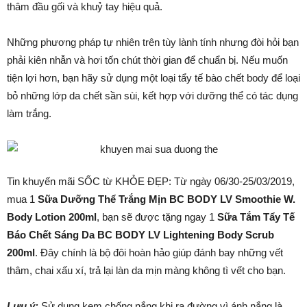
thâm đầu gối và khuỷ tay hiệu quả.
Những phương pháp tự nhiên trên tùy lành tính nhưng đòi hỏi bạn
phải kiên nhẫn và hơi tốn chút thời gian để chuẩn bị. Nếu muốn
tiện lợi hơn, bạn hãy sử dụng một loại tẩy tế bào chết body để loại
bỏ những lớp da chết sần sùi, kết hợp với dưỡng thể có tác dụng
làm trắng.
Tin khuyến mãi SỐC từ KHỎE ĐẸP: Từ ngày 06/30-25/03/2019,
mua 1
Sữa Dưỡng Thể Trắng Mịn BC BODY LV Smoothie W.
Body Lotion 200ml
, bạn sẽ được tặng ngay 1
Sữa Tắm Tẩy Tế
Báo Chết Sáng Da BC BODY LV Lightening Body Scrub
200ml
. Đây chính là bộ đôi hoàn hảo giúp đánh bay những vết
thâm, chai xấu xí, trả lại làn da mịn màng không tì vết cho bạn.
Lưu ý:
Sử dụng kem chống nắng khi ra đường vì ánh nắng là