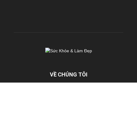
VỀ CHÚNG TÔI
KhoeDep.vn là chuyên trang chia sẻ kiến thức miễn phí về Sức
Khoẻ & Làm Đẹp. Chúng tôi hoạt động với sứ mệnh: TRUYỀN
CẢM HỨNG & TẠO ĐỘNG LỰC nhằm mang đến cho mỗi người
Việt Nam một SỨC KHOẺ & VẺ ĐẸP TOÀN DIỆN
Liên hệ:
cskh@fhb.vn
Chính sách
Điều khoản
Liên hệ