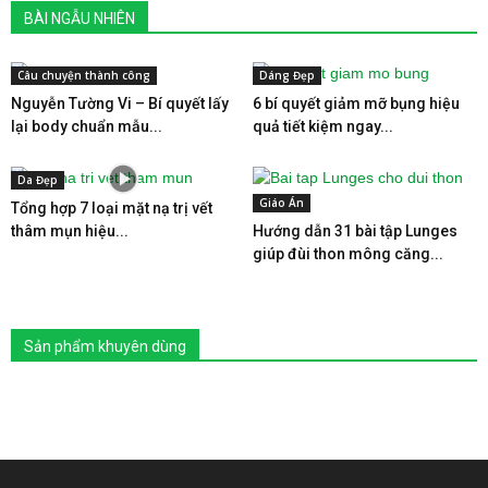
BÀI NGẪU NHIÊN
Câu chuyện thành công
Dáng Đẹp
Nguyễn Tường Vi – Bí quyết lấy
6 bí quyết giảm mỡ bụng hiệu
lại body chuẩn mẫu...
quả tiết kiệm ngay...
Da Đẹp
Giáo Án
Tổng hợp 7 loại mặt nạ trị vết
thâm mụn hiệu...
Hướng dẫn 31 bài tập Lunges
giúp đùi thon mông căng...
Sản phẩm khuyên dùng