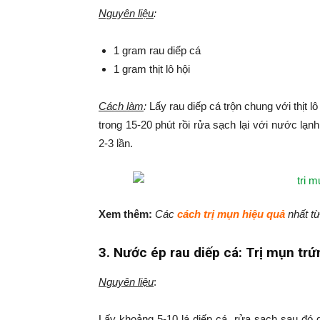
Nguyên liệu
:
1 gram rau diếp cá
1 gram thịt lô hội
Cách làm
:
Lấy rau diếp cá trộn chung với thịt l
trong 15-20 phút rồi rửa sạch lại với nước lạn
2-3 lần.
Xem thêm:
Các
cách trị mụn hiệu quả
nhất từ
3. Nước ép rau diếp cá: Trị mụn trứ
Nguyên liệu
:
Lấy khoảng 5-10 lá diếp cá, rửa sạch sau đó