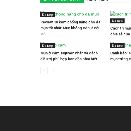
Da Đẹp
Da Đẹp
Review 10 kem chống nắng cho da
mụn tốt nhất: Mụn không còn là nỗi
Cách trị mụn
lo!
chia sẻ của
Da Đẹp
Da Đẹp
Mụn ở cằm: Nguyên nhân và cách
Cảnh báo: 
điều trị phù hợp bạn cần phải biết
mụn trứng c