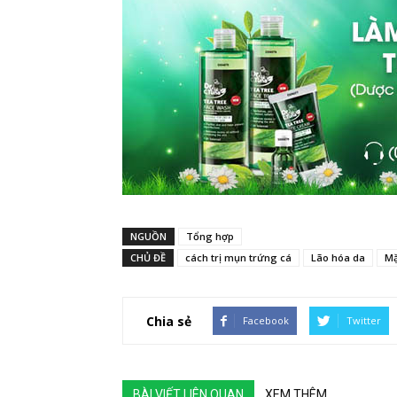
NGUỒN
Tổng hợp
CHỦ ĐỀ
cách trị mụn trứng cá
Lão hóa da
Mặ
Chia sẻ
Facebook
Twitter
BÀI VIẾT LIÊN QUAN
XEM THÊM