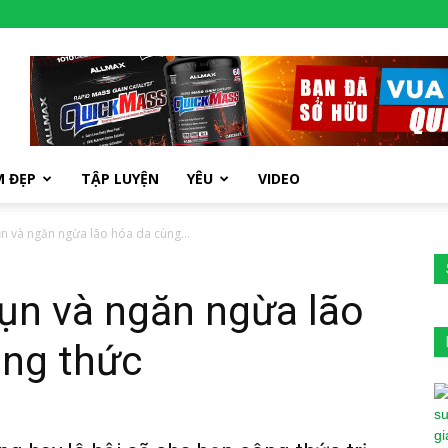
M ĐẸP
TẬP LUYỆN
YÊU
VIDEO
ụn và ngăn ngừa lão hóa da cùng...
mụn và ngăn ngừa lão
ông thức