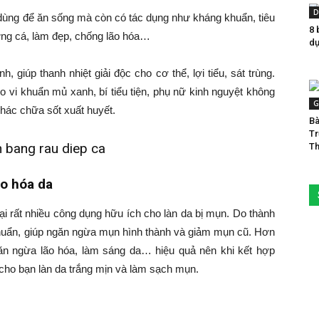
D
ị dùng để ăn sống mà còn có tác dụng như kháng khuẩn, tiêu
8 
rứng cá, làm đẹp, chống lão hóa…
dụ
h, giúp thanh nhiệt giải độc cho cơ thể, lợi tiểu, sát trùng.
do vi khuẩn mủ xanh, bí tiểu tiện, phụ nữ kinh nguyệt không
G
khác chữa sốt xuất huyết.
Bà
Tr
Th
ão hóa da
ại rất nhiều công dụng hữu ích cho làn da bị mụn. Do thành
huẩn, giúp ngăn ngừa mụn hình thành và giảm mụn cũ. Hơn
n ngừa lão hóa, làm sáng da… hiệu quả nên khi kết hợp
 cho bạn làn da trắng mịn và làm sạch mụn.