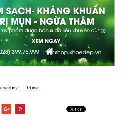
t nạ trị mụn
Trị mụn