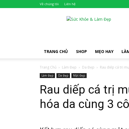
Về chúng tôi
Liên hệ
Khỏe
Đẹp
TRANG CHỦ
SHOP
MẸO HAY
LÀ
Trang Chủ
Làm Đẹp
Da Đẹp
Rau diếp cá trị m
Làm Đẹp
Da Đẹp
Mặt Đẹp
Rau diếp cá trị 
hóa da cùng 3 c