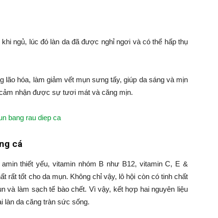
khi ngủ, lúc đó làn da đã được nghỉ ngơi và có thể hấp thụ
 lão hóa, làm giảm vết mụn sưng tấy, giúp da sáng và mịn
 cảm nhận được sự tươi mát và căng mịn.
ứng cá
 amin thiết yếu, vitamin nhóm B như B12, vitamin C, E &
t rất tốt cho da mụn. Không chỉ vậy, lô hội còn có tinh chất
n và làm sạch tế bào chết. Vì vậy, kết hợp hai nguyên liệu
i làn da căng tràn sức sống.