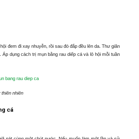
ô hội đem đi xay nhuyễn, rồi sau đó đắp đều lên da. Thư giãn
h. Áp dụng cách trị mụn bằng rau diếp cá và lô hội mỗi tuần
 thiên nhiên
ng cá
 giã nát cùng một chút nước. Nếu muốn làm một lần và sử