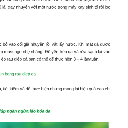
0 lá, xay nhuyễn với một nước trong máy xay sinh tố rồi lọc
 bỏ vào cối giã nhuyễn rồi vắt lấy nước. Khi mặt đã được
p massage nhẹ nhàng. Để yên trên da và rửa sạch lại vào
 rau diếp cá bạn có thể để thực hiện 3 – 4 lần/tuần.
, tiết kiệm và dễ thực hiện nhưng mang lại hiệu quả cao chỉ
iúp ngăn ngừa lão hóa da