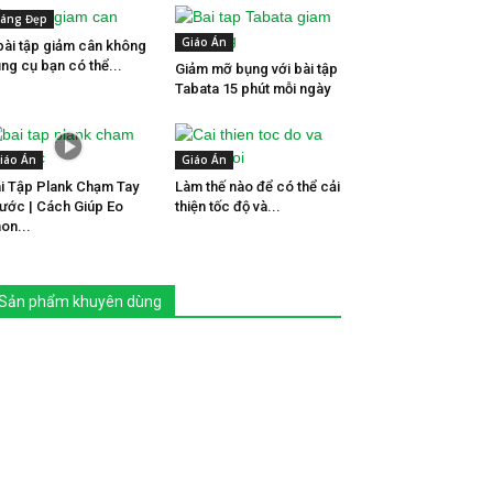
áng Đẹp
Giáo Án
bài tập giảm cân không
ng cụ bạn có thể...
Giảm mỡ bụng với bài tập
Tabata 15 phút mỗi ngày
iáo Án
Giáo Án
i Tập Plank Chạm Tay
Làm thế nào để có thể cải
ước | Cách Giúp Eo
thiện tốc độ và...
on...
Sản phẩm khuyên dùng