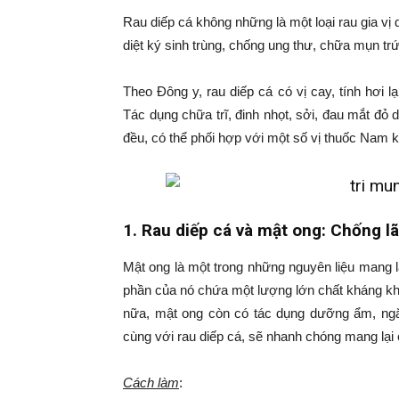
Rau diếp cá không những là một loại rau gia v
diệt ký sinh trùng, chống ung thư, chữa mụn t
Theo Đông y, rau diếp cá có vị cay, tính hơi lạn
Tác dụng chữa trĩ, đinh nhọt, sởi, đau mắt đỏ 
đều, có thể phối hợp với một số vị thuốc Nam 
1. Rau diếp cá và mật ong: Chống l
Mật ong là một trong những nguyên liệu mang l
phần của nó chứa một lượng lớn chất kháng k
nữa, mật ong còn có tác dụng dưỡng ẩm, ngă
cùng với rau diếp cá, sẽ nhanh chóng mang lại
Cách làm
: