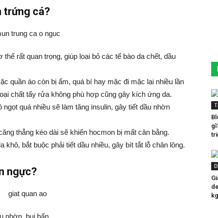
 trứng cá?
hể rất quan trọng, giúp loại bỏ các tế bào da chết, dầu
c quần áo còn bị ẩm, quá bí hay mặc đi mặc lại nhiều lần
 loại chất tẩy rửa không phù hợp cũng gây kích ứng da.
T
gọt quá nhiều sẽ làm tăng insulin, gây tiết dầu nhờn
Bl
gì
căng thẳng kéo dài sẽ khiến hocmon bị mất cân bằng.
tr
khô, bắt buộc phải tiết dầu nhiều, gây bít tắt lỗ chân lông.
D
n ngực?
Gi
de
kg
u nhờn, bụi bẩn.