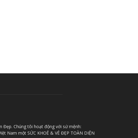
m Đẹp. Chúng tôi hoạt động với sứ mệnh:
iệt Nam một SỨC KHOẺ & VẺ ĐẸP TOÀN DIỆN