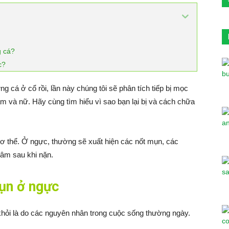
g cá?
c?
g cá ở cổ rồi, lần này chúng tôi sẽ phân tích tiếp bị mọc
m và nữ. Hãy cùng tìm hiểu vì sao bạn lại bị và cách chữa
 cơ thể. Ở ngực, thường sẽ xuất hiện các nốt mụn, các
hâm sau khi nặn.
mụn ở ngực
khỏi là do các nguyên nhân trong cuộc sống thường ngày.