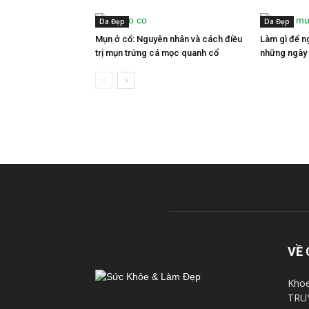
Da Đẹp
Da Đẹp
Mụn ở cổ: Nguyên nhân và cách điều
Làm gì để n
trị mụn trứng cá mọc quanh cổ
những ngày
VỀ 
Khoe
TRU