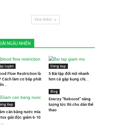
Xem thêm
BÀI NGẪU NHIÊN
ập Luyện
Dáng Đẹp
ood Flow Restriction là
5 Bài tập đốt mỡ nhanh
? Cách làm cơ bắp phát
hơn cả gập bụng chị...
iển...
Blog
Enerzy “Reboost” năng
áng Đẹp
lượng tức thì cho dân thể
thao
ảm cân bằng nước mía
tox giải độc giảm 6-10
...