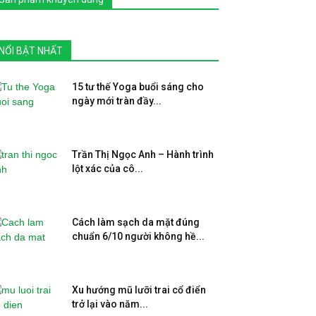
NỔI BẬT NHẤT
15 tư thế Yoga buổi sáng cho
ngày mới tràn đầy...
Trần Thị Ngọc Anh – Hành trình
lột xác của cô...
Cách làm sạch da mặt đúng
chuẩn 6/10 người không hề...
Xu hướng mũ lưỡi trai cổ điển
trở lại vào năm...