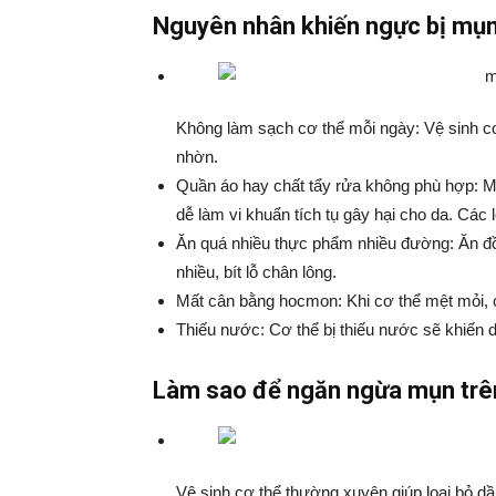
Nguyên nhân khiến ngực bị mụn
Không làm sạch cơ thể mỗi ngày: Vệ sinh cơ t
nhờn.
Quần áo hay chất tẩy rửa không phù hợp: Mặ
dễ làm vi khuẩn tích tụ gây hại cho da. Các
Ăn quá nhiều thực phẩm nhiều đường: Ăn đồ n
nhiều, bít lỗ chân lông.
Mất cân bằng hocmon: Khi cơ thể mệt mỏi, 
Thiếu nước: Cơ thể bị thiếu nước sẽ khiến da 
Làm sao để ngăn ngừa mụn trê
Vệ sinh cơ thể thường xuyên giúp loại bỏ dầ