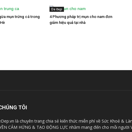
Da Đẹp
gừa mụn trứng cá trong
4 Phương pháp trị mụn cho nam đơn
 Hè
giảm hiệu quả tại nhà
CHÚNG TÔI
Dep.vn là chuyên trang chia sẻ kiến thức miễn phí về Sức Khoẻ & Là
YỀN CẢM HỨNG & TẠO ĐỘNG LỰC nhằm mang đến cho mỗi người V