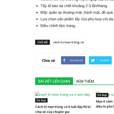
Tẩy tế bào da chết khoảng 2-3 lần/tháng.
Mặc quần áo thoáng mát, tránh mặc đồ quá c
Lựa chọn sản phẩm tẩy rửa phù hợp với da.
Điều chỉnh tâm trạng.
CHỦ ĐỀ
cách trị mụn trứng cá
Chia sẻ
Facebook
Twitter
BÀI VIẾT LIÊN QUAN
XEM THÊM
Da Đẹp
Da Đẹp
Mụn ở cằm:
điều trị phù
Cách trị mụn trứng cá ở tuổi dậy thì từ
chia sẻ của chuyên gia