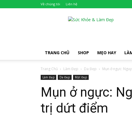
Về chúng tôi
Liên hệ
Khỏe
Đẹp
TRANG CHỦ
SHOP
MẸO HAY
LÀ
Trang Chủ
Làm Đẹp
Da Đẹp
Mụn ở ngực: Nguyê
Làm Đẹp
Da Đẹp
Mặt Đẹp
Mụn ở ngực: Ng
trị dứt điểm