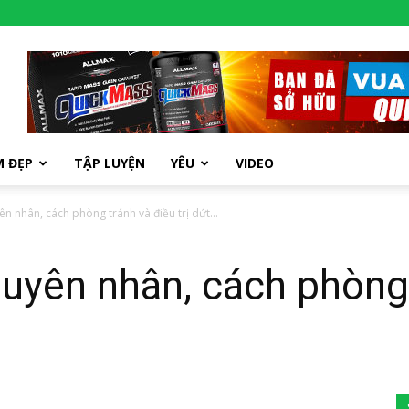
M ĐẸP
TẬP LUYỆN
YÊU
VIDEO
n nhân, cách phòng tránh và điều trị dứt...
uyên nhân, cách phòng 