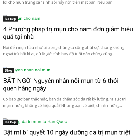
lợi cho mụn trứng cá “sinh sôi nảy nở” trên mặt bạn. Nếu bạn...
Da Đẹp
4 Phương pháp trị mụn cho nam đơn giảm hiệu
quả tại nhà
Nói đến mụn hầu như ai trong chúng ta cũng phát sợ, chúng không
ngoại trừ bất kì ai, dù là giới tính hay độ tuổi nào chúng cũng...
Blog
BẤT NGỜ: Nguyên nhân nổi mụn từ 6 thói
quen hằng ngày
Có bao giờ bạn thắc mắc, bạn đã chăm sóc da rất kỹ lưỡng, ra sức trị
mụn nhưng không có hiệu quả? Nhưng bạn có biết, chính những...
Da Đẹp
Bật mí bí quyết 10 ngày dưỡng da trị mụn triệt