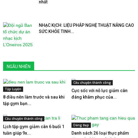
nhất
NHẠC KỊCH: LIỆU PHÁP NGHỆ THUẬT NÂNG CAO
SỨC KHỎE TINH...
NGẪU NHIÊN
Câu chuyện thành công
Tập Luyện
Cực sốc với nỗ lực giảm cân
8 điều nên làm trước và sau khi
đáng khâm phục của...
tập gym bạn...
Câu chuyện thành công
Dáng Đẹp
Lịch tập gym giảm cân 6 buổi 1
tuần giúp 9x...
Danh sách 26 loại thực phẩm