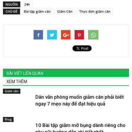
NGUỒN
24h
CHỦ ĐỀ
Bài tập giảm cân
Giảm Cân
Thực đơn giảm cân
BÀI VIẾT LIÊN QUAN
XEM THÊM
Giảm cân
Dân văn phòng muốn giảm cân phải biết
ngay 7 mẹo này để đạt hiệu quả
Blog
10 Bài tập giảm mỡ bụng dành riêng cho
phụ nữ: hướng dẫn chi tiết nhất