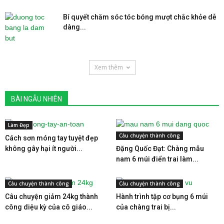
Bí quyết chăm sóc tóc bóng mượt chắc khỏe dễ
dàng...
Xem thêm
BÀI NGẪU NHIÊN
Làm Đẹp
Câu chuyện thành công
Cách sơn móng tay tuyệt đẹp
không gây hại ít người...
Đặng Quốc Đạt: Chàng mẫu
nam 6 múi điển trai làm...
Câu chuyện thành công
Câu chuyện thành công
Câu chuyện giảm 24kg thành
Hành trình tập cơ bụng 6 múi
công diệu kỳ của cô giáo...
của chàng trai bị...