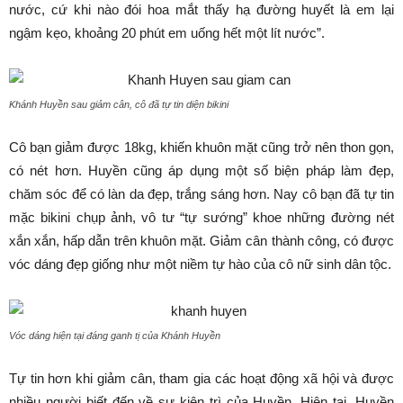
nước, cứ khi nào đói hoa mắt thấy hạ đường huyết là em lại
ngậm kẹo, khoảng 20 phút em uống hết một lít nước”.
Khánh Huyền sau giảm cân, cô đã tự tin diện bikini
Cô bạn giảm được 18kg, khiến khuôn mặt cũng trở nên thon gọn,
có nét hơn. Huyền cũng áp dụng một số biện pháp làm đẹp,
chăm sóc để có làn da đẹp, trắng sáng hơn. Nay cô bạn đã tự tin
mặc bikini chụp ảnh, vô tư “tự sướng” khoe những đường nét
xắn xắn, hấp dẫn trên khuôn mặt. Giảm cân thành công, có được
vóc dáng đẹp giống như một niềm tự hào của cô nữ sinh dân tộc.
Vóc dáng hiện tại đáng ganh tị của Khánh Huyền
Tự tin hơn khi giảm cân, tham gia các hoạt động xã hội và được
nhiều người biết đến về sự kiên trì của Huyền. Hiện tại, Huyền