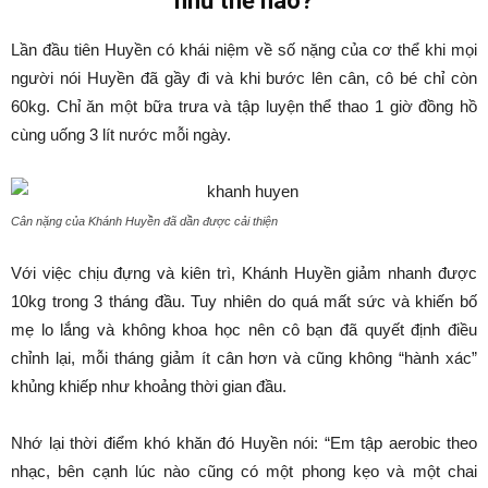
như thế nào?
Lần đầu tiên Huyền có khái niệm về số nặng của cơ thể khi mọi
người nói Huyền đã gầy đi và khi bước lên cân, cô bé chỉ còn
60kg. Chỉ ăn một bữa trưa và tập luyện thể thao 1 giờ đồng hồ
cùng uống 3 lít nước mỗi ngày.
Cân nặng của Khánh Huyền đã dần được cải thiện
Với việc chịu đựng và kiên trì, Khánh Huyền giảm nhanh được
10kg trong 3 tháng đầu. Tuy nhiên do quá mất sức và khiến bố
mẹ lo lắng và không khoa học nên cô bạn đã quyết định điều
chỉnh lại, mỗi tháng giảm ít cân hơn và cũng không “hành xác”
khủng khiếp như khoảng thời gian đầu.
Nhớ lại thời điểm khó khăn đó Huyền nói: “Em tập aerobic theo
nhạc, bên cạnh lúc nào cũng có một phong kẹo và một chai