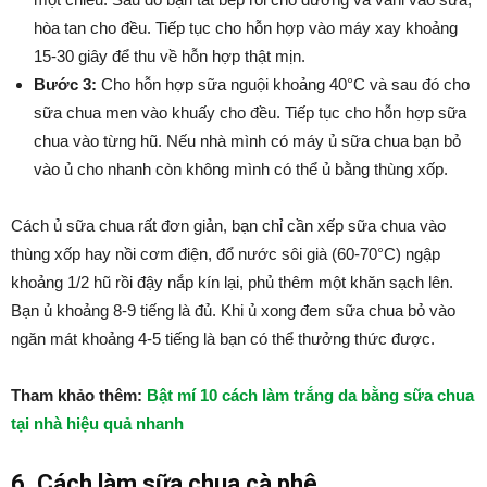
hòa tan cho đều. Tiếp tục cho hỗn hợp vào máy xay khoảng
15-30 giây để thu về hỗn hợp thật mịn.
Bước 3:
Cho hỗn hợp sữa nguội khoảng 40°C và sau đó cho
sữa chua men vào khuấy cho đều. Tiếp tục cho hỗn hợp sữa
chua vào từng hũ. Nếu nhà mình có máy ủ sữa chua bạn bỏ
vào ủ cho nhanh còn không mình có thể ủ bằng thùng xốp.
Cách ủ sữa chua rất đơn giản, bạn chỉ cần xếp sữa chua vào
thùng xốp hay nồi cơm điện, đổ nước sôi già (60-70°C) ngập
khoảng 1/2 hũ rồi đậy nắp kín lại, phủ thêm một khăn sạch lên.
Bạn ủ khoảng 8-9 tiếng là đủ. Khi ủ xong đem sữa chua bỏ vào
ngăn mát khoảng 4-5 tiếng là bạn có thể thưởng thức được.
Tham khảo thêm:
Bật mí 10 cách làm trắng da bằng sữa chua
tại nhà hiệu quả nhanh
6. Cách làm sữa chua cà phê