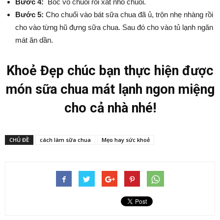
Bước 4:
Bóc vỏ chuối rồi xắt nhỏ chuối.
Bước 5:
Cho chuối vào bát sữa chua đã ủ, trộn nhẹ nhàng rồi
cho vào từng hũ đựng sữa chua. Sau đó cho vào tủ lạnh ngăn
mát ăn dần.
Khoẻ Đẹp chúc bạn thực hiện được
món sữa chua mát lạnh ngon miệng
cho cả nhà nhé!
CHỦ ĐỀ
cách làm sữa chua
Mẹo hay sức khoẻ