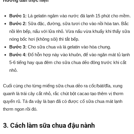
Hướng dẫn thực hiện
Bước 1:
Lá gelatin ngâm vào nước đá lạnh 15 phút cho mềm.
Bước 2:
Sữa đặc, đường, sữa tươi cho vào nồi hòa tan. Bắc
nồi lên bếp, nấu với lửa nhỏ. Vừa nấu vừa khuấy khi thấy sữa
nóng bốc hơi (không sôi) thì tắt bếp.
Bước 3:
Cho sữa chua và lá gelatin vào hòa chung.
Bước 4:
Đổ hỗn hợp này vào khuôn, để vào ngăn mát tủ lạnh
5-6 tiếng hay qua đêm cho sữa chua dẻo đông trước khi cắt
nhỏ.
Cuối cùng cho từng miếng sữa chua dẻo ra cốc/bát/đĩa, xung
quanh là trái cây cắt nhỏ, rắc chút bột cacao tạo thêm vị thơm
quyến rũ. Tá đa vậy là bạn đã có được cố sữa chua mát lạnh
thơm ngon rồi đó.
3. Cách làm sữa chua đậu nành