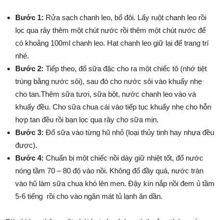
Bước 1:
Rửa sạch chanh leo, bổ đôi. Lấy ruột chanh leo rồi
lọc qua rây thêm một chút nước rồi thêm một chút nước để
có khoảng 100ml chanh leo. Hạt chanh leo giữ lại để trang trí
nhé.
Bước 2:
Tiếp theo, đổ sữa đặc cho ra một chiếc tô (nhớ tiệt
trùng bằng nước sôi), sau đó cho nước sôi vào khuấy nhẹ
cho tan.Thêm sữa tươi, sữa bột, nước chanh leo vào và
khuấy đều. Cho sữa chua cái vào tiếp tục khuấy nhẹ cho hỗn
hợp tan đều rồi bạn lọc qua rây cho sữa mịn.
Bước 3:
Đổ sữa vào từng hũ nhỏ (loại thủy tinh hay nhựa đều
được).
Bước 4:
Chuẩn bị một chiếc nồi dày giữ nhiệt tốt, đổ nước
nóng tầm 70 – 80 độ vào nồi. Không đổ đầy quá, nước tràn
vào hũ làm sữa chua khó lên men. Đậy kín nắp nồi đem ủ tầm
5-6 tiếng rồi cho vào ngăn mát tủ lạnh ăn dần.