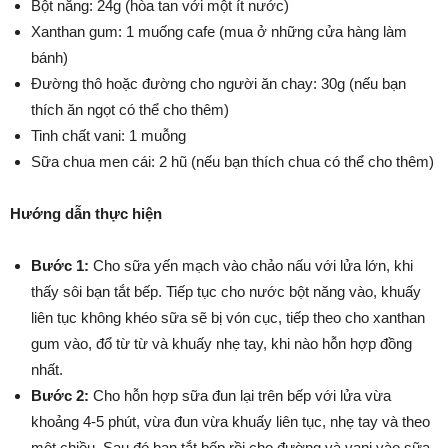
Bột năng: 24g (hòa tan với một ít nước)
Xanthan gum: 1 muống cafe (mua ở những cửa hàng làm
bánh)
Đường thô hoặc đường cho người ăn chay: 30g (nếu bạn
thích ăn ngọt có thể cho thêm)
Tinh chất vani: 1 muỗng
Sữa chua men cái: 2 hũ (nếu bạn thích chua có thể cho thêm)
Hướng dẫn thực hiện
Bước 1:
Cho sữa yến mạch vào chảo nấu với lửa lớn, khi
thấy sôi bạn tắt bếp. Tiếp tục cho nước bột năng vào, khuấy
liên tục không khéo sữa sẽ bị vón cục, tiếp theo cho xanthan
gum vào, đổ từ từ và khuấy nhẹ tay, khi nào hỗn hợp đồng
nhất.
Bước 2:
Cho hỗn hợp sữa đun lại trên bếp với lửa vừa
khoảng 4-5 phút, vừa đun vừa khuấy liên tục, nhẹ tay và theo
một chiều. Sau đó bạn tắt bếp rồi cho đường và vani vào sữa,