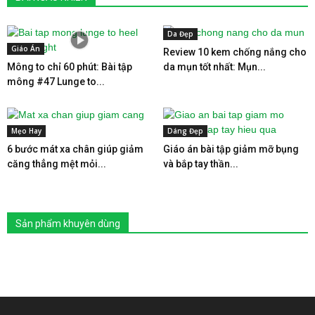
Da Đẹp
Giáo Án
Review 10 kem chống nắng cho
Mông to chỉ 60 phút: Bài tập
da mụn tốt nhất: Mụn...
mông #47 Lunge to...
Mẹo Hay
Dáng Đẹp
6 bước mát xa chân giúp giảm
Giáo án bài tập giảm mỡ bụng
căng thẳng mệt mỏi...
và bắp tay thần...
Sản phẩm khuyên dùng