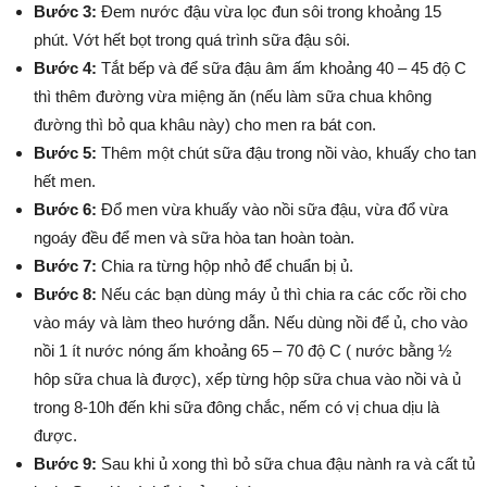
Bước 3:
Đem nước đậu vừa lọc đun sôi trong khoảng 15
phút. Vớt hết bọt trong quá trình sữa đậu sôi.
Bước 4:
Tắt bếp và để sữa đậu âm ấm khoảng 40 – 45 độ C
thì thêm đường vừa miệng ăn (nếu làm sữa chua không
đường thì bỏ qua khâu này) cho men ra bát con.
Bước 5:
Thêm một chút sữa đậu trong nồi vào, khuấy cho tan
hết men.
Bước 6:
Đổ men vừa khuấy vào nồi sữa đậu, vừa đổ vừa
ngoáy đều để men và sữa hòa tan hoàn toàn.
Bước 7:
Chia ra từng hộp nhỏ để chuẩn bị ủ.
Bước 8:
Nếu các bạn dùng máy ủ thì chia ra các cốc rồi cho
vào máy và làm theo hướng dẫn. Nếu dùng nồi để ủ, cho vào
nồi 1 ít nước nóng ấm khoảng 65 – 70 độ C ( nước bằng ½
hôp sữa chua là được), xếp từng hộp sữa chua vào nồi và ủ
trong 8-10h đến khi sữa đông chắc, nếm có vị chua dịu là
được.
Bước 9:
Sau khi ủ xong thì bỏ sữa chua đậu nành ra và cất tủ