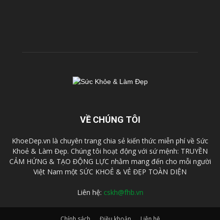
VỀ CHÚNG TÔI
KhoeDep.vn là chuyên trang chia sẻ kiến thức miễn phí về Sức
Khoẻ & Làm Đẹp. Chúng tôi hoạt động với sứ mệnh: TRUYỀN
CẢM HỨNG & TẠO ĐỘNG LỰC nhằm mang đến cho mỗi người
Việt Nam một SỨC KHOẺ & VẺ ĐẸP TOÀN DIỆN
Liên hệ:
cskh@fhb.vn
Chính sách
Điều khoản
Liên hệ