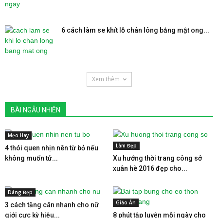
6 cách làm se khít lỗ chân lông bằng mật ong...
Xem thêm
BÀI NGẪU NHIÊN
Mẹo Hay
Làm Đẹp
4 thói quen nhịn nên từ bỏ nếu
không muốn tử...
Xu hướng thời trang công sở
xuân hè 2016 đẹp cho...
Dáng Đẹp
Giáo Án
3 cách tăng cân nhanh cho nữ
giới cực kỳ hiệu...
8 phút tập luyện mỗi ngày cho