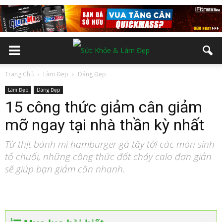
Trang Chủ
Làm Đẹp
Dáng Đẹp
Làm Đẹp
Dáng Đẹp
15 công thức giảm cân giảm
mỡ ngay tại nhà thần kỳ nhất
Từ thịt bánh mì hamburger gà tây tới các món sinh
tố chuối, những công thức đốt cháy calo đơn giản
sẽ giúp bạn giảm cân nhanh.