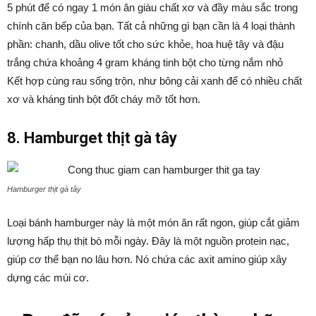
5 phút để có ngay 1 món ăn giàu chất xơ và đầy màu sắc trong
chính căn bếp của bạn. Tất cả những gì bạn cần là 4 loại thành
phần: chanh, dầu olive tốt cho sức khỏe, hoa huệ tây và đậu
trắng chứa khoảng 4 gram kháng tinh bột cho từng nắm nhỏ
Kết hợp cùng rau sống trộn, như bông cải xanh để có nhiều chất
xơ và kháng tinh bột đốt cháy mỡ tốt hơn.
8. Hamburget thịt gà tây
Hamburger thịt gà tây
Loại bánh hamburger này là một món ăn rất ngon, giúp cắt giảm
lượng hấp thụ thịt bò mỗi ngày. Đây là một nguồn protein nạc,
giúp cơ thể bạn no lâu hơn. Nó chứa các axit amino giúp xây
dựng các múi cơ.