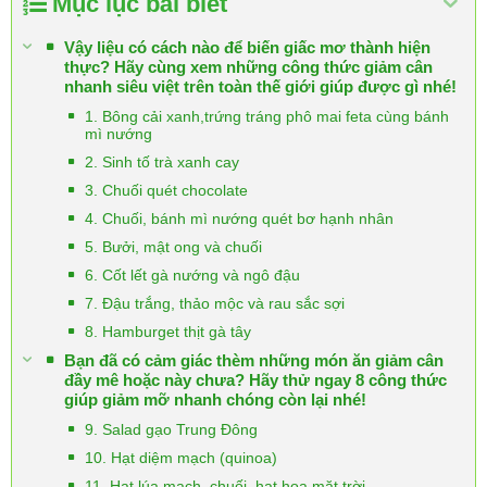
Mục lục bài biết
Vậy liệu có cách nào để biến giấc mơ thành hiện
thực? Hãy cùng xem những công thức giảm cân
nhanh siêu việt trên toàn thế giới giúp được gì nhé!
1. Bông cải xanh,trứng tráng phô mai feta cùng bánh
mì nướng
2. Sinh tố trà xanh cay
3. Chuối quét chocolate
4. Chuối, bánh mì nướng quét bơ hạnh nhân
5. Bưởi, mật ong và chuối
6. Cốt lết gà nướng và ngô đậu
7. Đậu trắng, thảo mộc và rau sắc sợi
8. Hamburget thịt gà tây
Bạn đã có cảm giác thèm những món ăn giảm cân
đầy mê hoặc này chưa? Hãy thử ngay 8 công thức
giúp giảm mỡ nhanh chóng còn lại nhé!
9. Salad gạo Trung Đông
10. Hạt diệm mạch (quinoa)
11. Hạt lúa mạch, chuối, hạt hoa mặt trời