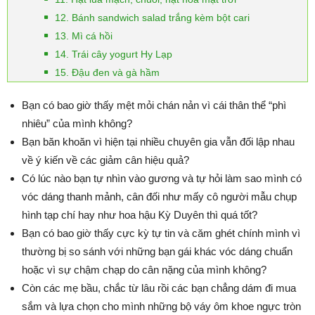
12. Bánh sandwich salad trắng kèm bột cari
13. Mì cá hồi
14. Trái cây yogurt Hy Lạp
15. Đậu đen và gà hầm
Bạn có bao giờ thấy mệt mỏi chán nản vì cái thân thể “phì
nhiêu” của mình không?
Bạn băn khoăn vì hiện tại nhiều chuyên gia vẫn đối lập nhau
về ý kiến về các giảm cân hiệu quả?
Có lúc nào bạn tự nhìn vào gương và tự hỏi làm sao mình có
vóc dáng thanh mảnh, cân đối như mấy cô người mẫu chụp
hình tạp chí hay như hoa hậu Kỳ Duyên thì quá tốt?
Bạn có bao giờ thấy cực kỳ tự tin và căm ghét chính mình vì
thường bị so sánh với những bạn gái khác vóc dáng chuẩn
hoặc vì sự chậm chạp do cân nặng của mình không?
Còn các mẹ bầu, chắc từ lâu rồi các bạn chẳng dám đi mua
sắm và lựa chọn cho mình những bộ váy ôm khoe ngực tròn