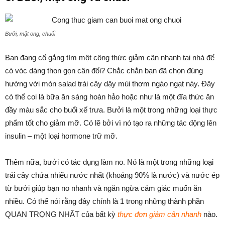
Bưởi, mật ong, chuối
Bạn đang cố gắng tìm một công thức giảm cân nhanh tại nhà để
có vóc dáng thon gọn cân đối? Chắc chắn bạn đã chọn đúng
hướng với món salad trái cây dậy mùi thơm ngào ngạt này. Đây
có thể coi là bữa ăn sáng hoàn hảo hoặc như là một đĩa thức ăn
đầy màu sắc cho buổi xế trưa. Bưởi là một trong những loại thực
phẩm tốt cho giảm mỡ. Có lẽ bởi vì nó tạo ra những tác động lên
insulin – một loại hormone trữ mỡ.
Thêm nữa, bưởi có tác dụng làm no. Nó là một trong những loại
trái cây chứa nhiểu nước nhất (khoảng 90% là nước) và nước ép
từ bưởi giúp bạn no nhanh và ngăn ngừa cảm giác muốn ăn
nhiều. Có thể nói rằng đây chính là 1 trong những thành phần
QUAN TRỌNG NHẤT của bất kỳ
thực đơn giảm cân nhanh
nào.