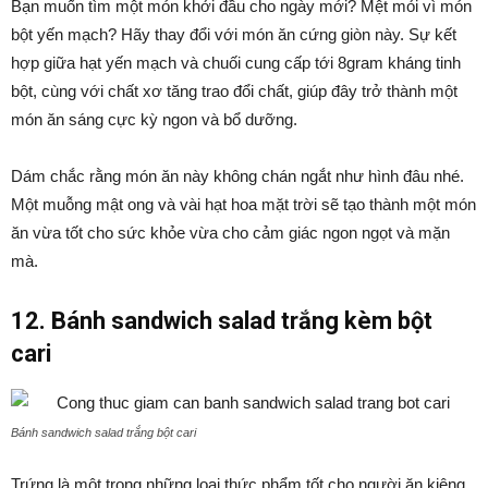
Bạn muốn tìm một món khởi đầu cho ngày mới? Mệt mỏi vì món
bột yến mạch? Hãy thay đổi với món ăn cứng giòn này. Sự kết
hợp giữa hạt yến mạch và chuối cung cấp tới 8gram kháng tinh
bột, cùng với chất xơ tăng trao đổi chất, giúp đây trở thành một
món ăn sáng cực kỳ ngon và bổ dưỡng.
Dám chắc rằng món ăn này không chán ngắt như hình đâu nhé.
Một muỗng mật ong và vài hạt hoa mặt trời sẽ tạo thành một món
ăn vừa tốt cho sức khỏe vừa cho cảm giác ngon ngọt và mặn
mà.
12. Bánh sandwich salad trắng kèm bột
cari
Bánh sandwich salad trắng bột cari
Trứng là một trong những loại thức phẩm tốt cho người ăn kiêng.