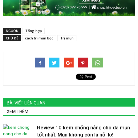
NGUỒN
Tổng hợp
CHỦ ĐỀ
cách trị mụn bọc
Trị mụn
BÀI VIẾT LIÊN QUAN
XEM THÊM
Review 10 kem chống nắng cho da mụn
tốt nhất: Mụn không còn là nỗi lo!