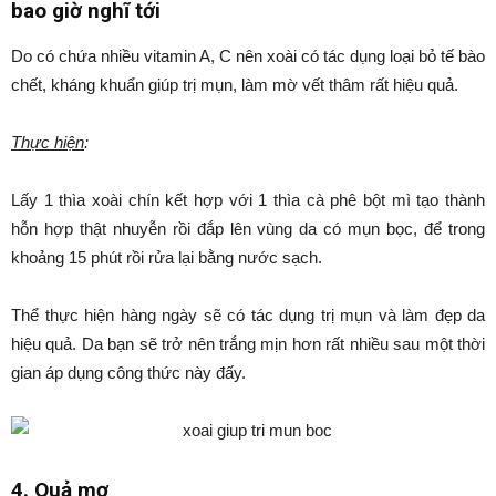
bao giờ nghĩ tới
Do có chứa nhiều vitamin A, C nên xoài có tác dụng loại bỏ tế bào
chết, kháng khuẩn giúp trị mụn, làm mờ vết thâm rất hiệu quả.
Thực hiện
:
Lấy 1 thìa xoài chín kết hợp với 1 thìa cà phê bột mì tạo thành
hỗn hợp thật nhuyễn rồi đắp lên vùng da có mụn bọc, để trong
khoảng 15 phút rồi rửa lại bằng nước sạch.
Thể thực hiện hàng ngày sẽ có tác dụng trị mụn và làm đẹp da
hiệu quả. Da bạn sẽ trở nên trắng mịn hơn rất nhiều sau một thời
gian áp dụng công thức này đấy.
4. Quả mơ