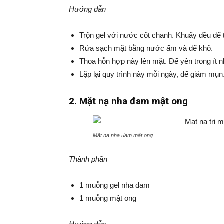
Hướng dẫn
Trộn gel với nước cốt chanh. Khuấy đều để 
Rửa sạch mặt bằng nước ấm và để khô.
Thoa hỗn hợp này lên mặt. Để yên trong ít n
Lặp lại quy trình này mỗi ngày, để giảm mụn
2. Mặt nạ nha đam mật ong
Mặt nạ nha đam mật ong
Thành phần
1 muỗng gel nha đam
1 muỗng mật ong