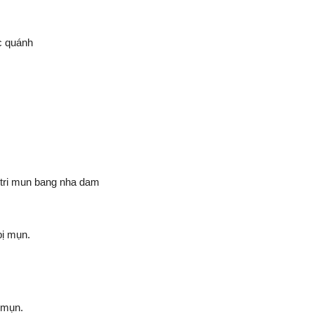
c quánh
bị mụn.
 mụn.