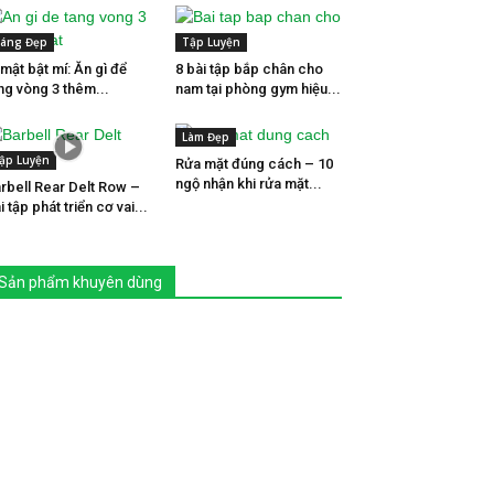
áng Đẹp
Tập Luyện
 mật bật mí: Ăn gì để
8 bài tập bắp chân cho
ng vòng 3 thêm...
nam tại phòng gym hiệu...
Làm Đẹp
ập Luyện
Rửa mặt đúng cách – 10
ngộ nhận khi rửa mặt...
rbell Rear Delt Row –
i tập phát triển cơ vai...
Sản phẩm khuyên dùng