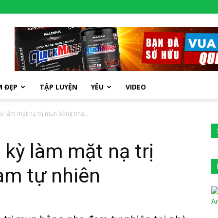
M ĐẸP
TẬP LUYỆN
YÊU
VIDEO
kỳ làm mặt nạ trị mụn bằng nha...
 kỳ làm mặt nạ trị
m tự nhiên