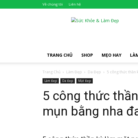
Về chúng tôi
Liên hệ
Khỏe
Đẹp
TRANG CHỦ
SHOP
MẸO HAY
LÀ
Trang Chủ
Làm Đẹp
Da Đẹp
5 công thức thần 
Làm Đẹp
Da Đẹp
Mặt Đẹp
5 công thức thần
mụn bằng nha đa