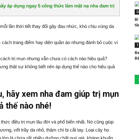
hãy áp dụng ngay 5 công thức làm mặt nạ nha đam trị
D
Bí
tă
ỗi lần thời tiết thay đổi gây đau nhức, khó chịu vùng da
cách trang điểm hay diện quần áo nhưng đành bỏ cuộc vì
T
Ba
m cách trị mụn nhưng vẫn chưa có cách nào hiệu quả?
Bà
hưng thật sự không biết nên áp dụng thế nào cho hiệu quả
, hãy xem nha đam giúp trị mụn
ả thế nào nhé!
hức điều trị mụn lâu đời và phổ biến nhất. Nó cũng giúp
ương, vết trầy da nhỏ, thậm chí bị cắt tay. Loại cây họ
g lớp lá chứa rất nhiều dưỡng chất quý giá, kháng khuẩn,