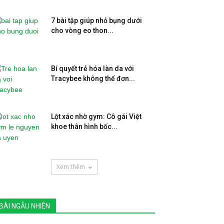
7 bài tập giúp nhỏ bụng dưới
cho vòng eo thon...
Bí quyết trẻ hóa làn da với
Tracybee không thể đơn...
Lột xác nhờ gym: Cô gái Việt
khoe thân hình bốc...
Xem thêm
BÀI NGẪU NHIÊN