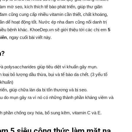
àm mờ sẹo, kích thích tế bào phát triển, giúp thư giãn
am cũng cung cấp nhiều vitamin cần thiết, chất khoáng,
cần dể hoạt động tốt. Nước ép nha đam cũng nổi danh trị
hiều bệnh khác. KhoeDep.vn sẽ giới thiệu tới các chị em
5
hiên
, ngay cuối bài viết này.
n?
à polysaccharides giúp tiêu diệt vi khuẩn gây mụn.
 loại bỏ lượng dầu thừa, bụi và tế bào da chết. (3 yếu tố
 khuẩn)
iển, giúp chữa làn da bị tổn thương và bị sẹo.
u do mụn gây ra vì nó có những thành phần kháng viêm và
nh phần chống oxy hóa, bổ sung kẽm, vitamin C và E.
xem 5 siêu công thức làm mặt nạ