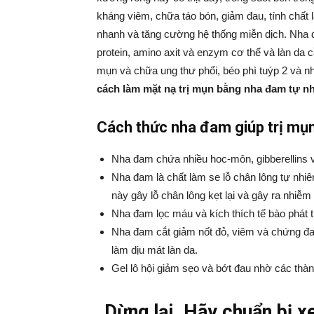
kháng viêm, chữa táo bón, giảm đau, tính chất l
nhanh và tăng cường hệ thống miễn dịch. Nha đ
protein, amino axit và enzym cơ thể và làn da 
mụn và chữa ung thư phổi, béo phì tuýp 2 và n
cách làm mặt nạ trị mụn bằng nha đam tự n
Cách thức nha đam giúp trị mụ
Nha đam chứa nhiều hoc-môn, gibberellins v
Nha đam là chất làm se lỗ chân lông tự nhiên
này gây lỗ chân lông kẹt lại và gây ra nhiễm
Nha đam lọc máu và kích thích tế bào phát tr
Nha đam cắt giảm nốt đỏ, viêm và chứng đa
làm dịu mát làn da.
Gel lô hội giảm sẹo và bớt đau nhờ các thà
Dừng lại. Hãy chuẩn bị 