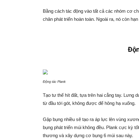
Bằng cách tác động vào tất cả các nhóm cơ châ
chân phát triển hoàn toàn. Ngoài ra, nó còn hạ
Độn
Động tác Plank
Tạo tư thế hít đất, tựa trên hai cẳng tay. Lưn
từ đầu tới gót, không được để hông hạ xuống.
Gập bụng nhiều sẽ tạo ra áp lực lên vùng xương
bụng phát triển múi không đều. Plank cực kỳ tố
thương và xây dựng cơ bụng 6 múi sau này.