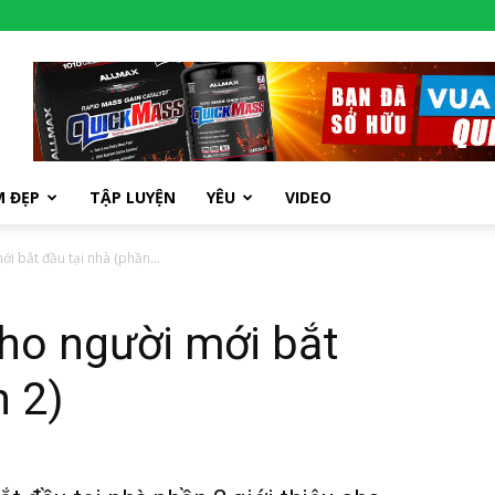
M ĐẸP
TẬP LUYỆN
YÊU
VIDEO
i bắt đầu tại nhà (phần...
ho người mới bắt
n 2)