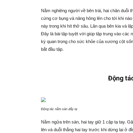
Nằm nghiêng người về bên trái, hai chân duỗi t
cứng cơ bụng và nâng hông lên cho tới khi nào
này trong khi hít thở sâu. Lăn qua bên kia và lặp
Đây là bài tập tuyệt với giúp tập trung vào cá
kỳ quan trọng cho sức khỏe của xương cột sốn
bắt đầu tập.
Động tá
Động tác nằm sàn đẩy tạ
Nằm ngửa trên sàn, hai tay giữ 1 cặp tạ tay. Gập
lên và duỗi thẳng hai tay trước khi dừng lại ở đỉ