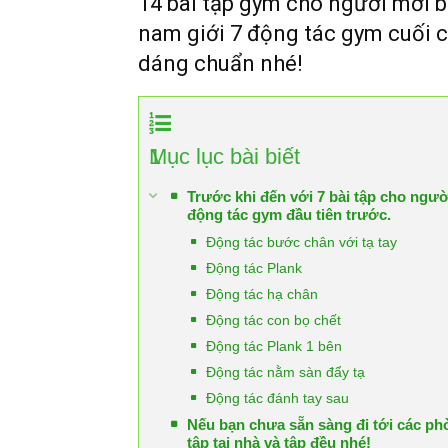
14 bài tập gym cho người mới bắ
nam giới 7 động tác gym cuối c
dáng chuẩn nhé!
1
Mục lục bài biết
Trước khi đến với 7 bài tập cho ngư
động tác gym đầu tiên trước.
Động tác bước chân với tạ tay
Động tác Plank
Động tác hạ chân
Động tác con bọ chết
Động tác Plank 1 bên
Động tác nằm sàn đẩy tạ
Động tác đánh tay sau
Nếu bạn chưa sẵn sàng đi tới các p
tập tại nhà và tập đều nhé!