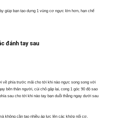
ày giúp bạn tạo dựng 1 vùng cơ ngực lớn hơn, hạn chế
ác đánh tay sau
ười về phía trước mãi cho tới khi nào ngực song song với
gay bên thân người, cùi chỏ gập lại, cong 1 góc 90 độ sao
phía sau cho tới khi nào tay bạn duỗi thẳng ngay dưới sau
 mà không cần tạo nhiều áp lực lên các khớp nối cơ.