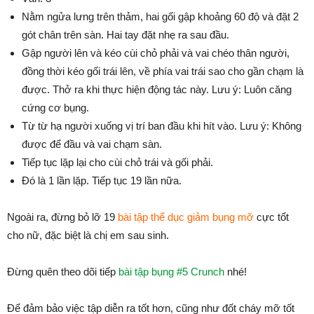
Nằm ngửa lưng trên thảm, hai gối gập khoảng 60 độ và đặt 2
gót chân trên sàn. Hai tay đặt nhẹ ra sau đầu.
Gập người lên và kéo cùi chỏ phải và vai chéo thân người,
đồng thời kéo gối trái lên, về phía vai trái sao cho gần chạm là
được. Thở ra khi thực hiện động tác này. Lưu ý: Luôn căng
cứng cơ bụng.
Từ từ hạ người xuống vị trí ban đầu khi hít vào. Lưu ý: Không
được để đầu và vai chạm sàn.
Tiếp tục lặp lại cho cùi chỏ trái và gối phải.
Đó là 1 lần lặp. Tiếp tục 19 lần nữa.
Ngoài ra, đừng bỏ lỡ 19
bài tập thể dục giảm bụng mỡ
cực tốt
cho nữ, đặc biệt là chị em sau sinh.
Đừng quên theo dõi tiếp
bài tập bụng #5 Crunch
nhé!
Để đảm bảo việc tập diễn ra tốt hơn, cũng như đốt cháy mỡ tốt