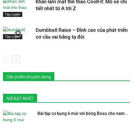
Khăn làm mát thể thao CoolFit: Mổ xẻ chi
tiết nhất từ A tới Z
Tập Luyện
Dumbbell Raise – Đỉnh cao của phát triển
cơ cầu vai bằng tạ đôi
Tập Luyện
Sản phẩm khuyên dùng
NỔI BẬT NHẤT
Bài tập cơ bụng 6 múi với bóng Bosu cho nam...