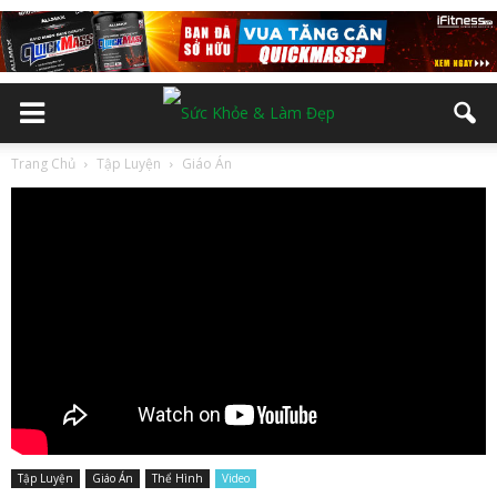
Trang Chủ
Tập Luyện
Giáo Án
Tập Luyện
Giáo Án
Thể Hình
Video