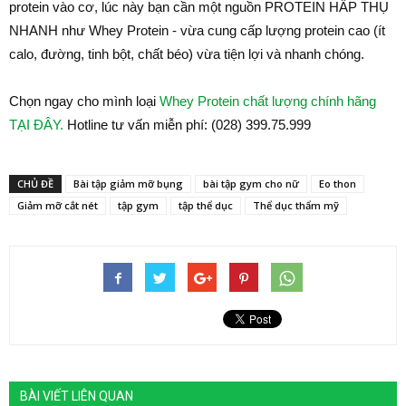
protein vào cơ, lúc này bạn cần một nguồn PROTEIN HẤP THỤ
NHANH như Whey Protein - vừa cung cấp lượng protein cao (ít
calo, đường, tinh bột, chất béo) vừa tiện lợi và nhanh chóng.
Chọn ngay cho mình loại
Whey Protein chất lượng chính hãng
TẠI ĐÂY.
Hotline tư vấn miễn phí: (028) 399.75.999
CHỦ ĐỀ
Bài tập giảm mỡ bụng
bài tập gym cho nữ
Eo thon
Giảm mỡ cắt nét
tập gym
tập thể dục
Thể dục thẩm mỹ
BÀI VIẾT LIÊN QUAN