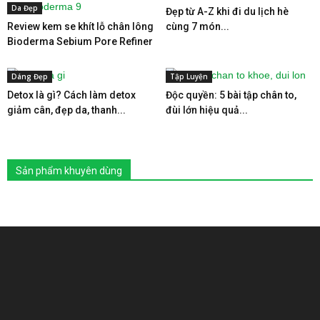
Da Đẹp
Đẹp từ A-Z khi đi du lịch hè
Review kem se khít lỗ chân lông
cùng 7 món...
Bioderma Sebium Pore Refiner
Dáng Đẹp
Tập Luyện
Detox là gì? Cách làm detox
Độc quyền: 5 bài tập chân to,
giảm cân, đẹp da, thanh...
đùi lớn hiệu quả...
Sản phẩm khuyên dùng