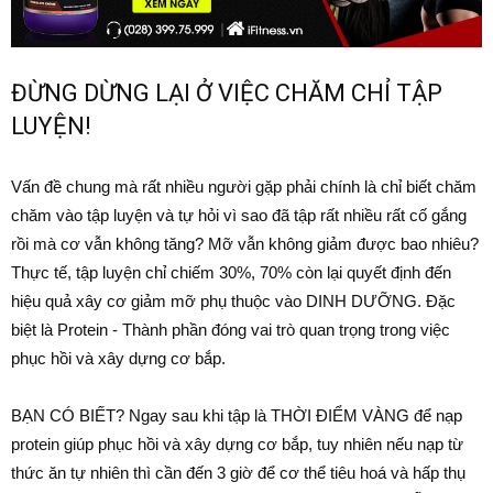
ĐỪNG DỪNG LẠI Ở VIỆC CHĂM CHỈ TẬP
LUYỆN!
Vấn đề chung mà rất nhiều người gặp phải chính là chỉ biết chăm
chăm vào tập luyện và tự hỏi vì sao đã tập rất nhiều rất cố gắng
rồi mà cơ vẫn không tăng? Mỡ vẫn không giảm được bao nhiêu?
Thực tế, tập luyện chỉ chiếm 30%, 70% còn lại quyết định đến
hiệu quả xây cơ giảm mỡ phụ thuộc vào DINH DƯỠNG. Đặc
biệt là Protein - Thành phần đóng vai trò quan trọng trong việc
phục hồi và xây dựng cơ bắp.
BẠN CÓ BIẾT? Ngay sau khi tập là THỜI ĐIỂM VÀNG để nạp
protein giúp phục hồi và xây dựng cơ bắp, tuy nhiên nếu nạp từ
thức ăn tự nhiên thì cần đến 3 giờ để cơ thể tiêu hoá và hấp thụ