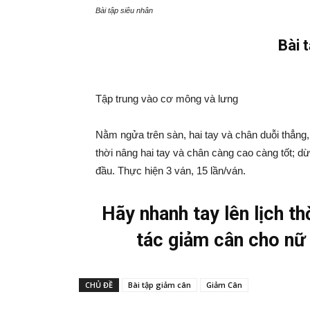
Bài tập siêu nhân
Bài 
Tập trung vào cơ mông và lưng
Nằm ngửa trên sàn, hai tay và chân duỗi thẳng,
thời nâng hai tay và chân càng cao càng tốt; dừn
đầu. Thực hiện 3 ván, 15 lần/ván.
Hãy nhanh tay lên lịch th
tác giảm cân cho nữ 
CHỦ ĐỀ
Bài tập giảm cân
Giảm Cân