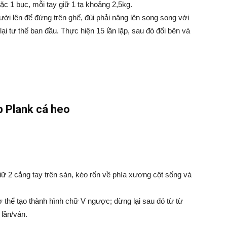
oặc 1 bục, mỗi tay giữ 1 tạ khoảng 2,5kg.
ười lên để đứng trên ghế, đùi phải nâng lên song song với
 lại tư thế ban đầu. Thực hiện 15 lần lặp, sau đó đổi bên và
p Plank cá heo
iữ 2 cẳng tay trên sàn, kéo rốn về phía xương cột sống và
ơ thể tạo thành hình chữ V ngược; dừng lại sau đó từ từ
 lần/ván.