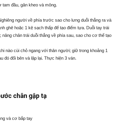
cơ tam đầu, gân kheo và mông.
 Nghiêng người về phía trước sao cho lưng duỗi thẳng ra và
nh ghê hoặc 1 kệ sạch thấp để tạo điểm tựa. Duỗi tay trái
 nâng chân trái duỗi thẳng về phía sau, sao cho cơ thể tạo
 khi nào cùi chỏ ngang với thân người; giữ trong khoảng 1
au đó đổi bên và lặp lại. Thực hiện 3 ván.
bước chân gập tạ
ụng và cơ bắp tay