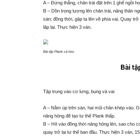
A – Đứng thẳng, chân trái đặt trên 1 ghế ngồi h
B – Dồn trọng lượng lên chân trái, nâng thân ng
sàn; đồng thời, gập tạ lên về phía vai. Quay trở
lặp lại. Thực hiện 3 ván.
Bài tập Plank cá heo
Bài tậ
Tập trung vào cơ lưng, bụng và vai
A – Nằm úp trên sàn, hai mũi chân khép vào. G
nâng hông để tạo tư thế Plank thấp.
B – Hít vào đồng thời nâng hông lên, sao cho c
quay trở lại tư thế ban đầu. Thực hiện 3 ván, 15