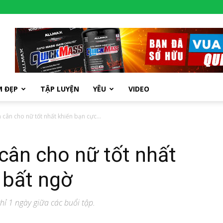
M ĐẸP
TẬP LUYỆN
YÊU
VIDEO
 cân cho nữ tốt nhất khiến bạn cực...
cân cho nữ tốt nhất
 bất ngờ
hỉ 1 ngày giữa các buổi tập.