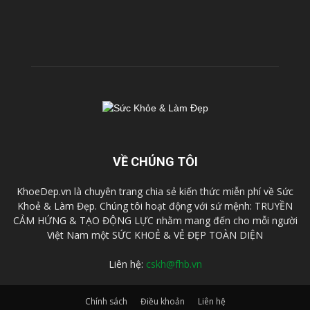
VỀ CHÚNG TÔI
KhoeDep.vn là chuyên trang chia sẻ kiến thức miễn phí về Sức
Khoẻ & Làm Đẹp. Chúng tôi hoạt động với sứ mệnh: TRUYỀN
CẢM HỨNG & TẠO ĐỘNG LỰC nhằm mang đến cho mỗi người
Việt Nam một SỨC KHOẺ & VẺ ĐẸP TOÀN DIỆN
Liên hệ:
cskh@fhb.vn
Chính sách
Điều khoản
Liên hệ