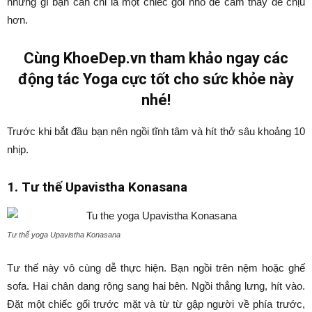
những gì bạn cần chỉ là một chiếc gối nhỏ để cảm thấy dễ chịu
hơn.
Cùng KhoeDep.vn tham khảo ngay các
động tác Yoga cực tốt cho sức khỏe này
nhé!
Trước khi bắt đầu bạn nên ngồi tĩnh tâm và hít thở sâu khoảng 10
nhịp.
1. Tư thế Upavistha Konasana
Tư thế yoga Upavistha Konasana
Tư thế này vô cùng dễ thực hiện. Bạn ngồi trên nệm hoặc ghế
sofa. Hai chân dang rộng sang hai bên. Ngồi thẳng lưng, hít vào.
Đặt một chiếc gối trước mặt và từ từ gập người về phía trước,