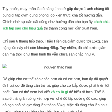
Tuy nhiên, may mắn là cô nàng tình cờ gặp được 1 anh chàng tốt
bụng đi tập gym cùng phòng, có kiến thức khá tốt hướng dẫn.
Chính nhờ sự dẫn dắt cũng như hướng dẫn cho bạn ấy
cách chia
lịch tập sao cho hiệu quả
thì thành công mới dần xuất hiện.
Chỉ sau 6 tháng tiếp theo, Thảo Hiền đã giảm được tới 15kg, cân
nặng lúc này chỉ còn khoảng 48kg. Tuy nhiên, đó chỉ bước giảm
cân mà thôi, chứ thân hình thì vẫn chưa săn chắc như ý.
Để giúp cho cơ thể săn chắc hơn và có cơ hơn, bạn ấy đã quyết
định xả cơ để tăng cân trở lại, giúp cho cơ bắp được phát triển tốt
nhất. Bạn có thể xem bài viết
xả cơ là gì
để hiểu rõ hơn. Thế là
sau 6 tháng ăn uống kết hợp với chế độ tập cường độ cao, giúp
cô bạn nhỏ bé giờ tăng lên thành 58kg. Mặc dù tăng cân lên như
trước, nhưng cơ bắp săn chắc hơn rất nhiều nhé.