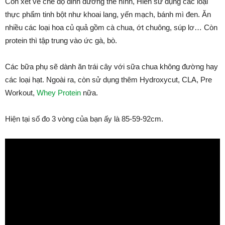
Còn xét về chế độ dinh dưỡng thể hình, Hiền sử dụng các loại
thực phẩm tinh bột như khoai lang, yến mạch, bánh mì đen. Ăn
nhiều các loại hoa củ quả gồm cà chua, ớt chuông, súp lơ… Còn
protein thì tập trung vào ức gà, bò.
Các bữa phụ sẽ dành ăn trái cây với sữa chua không đường hay
các loại hạt. Ngoài ra, còn sử dụng thêm Hydroxycut, CLA, Pre
Workout,
Whey Protein
nữa.
Hiện tại số đo 3 vòng của bạn ấy là 85-59-92cm.