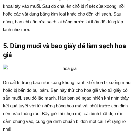
khoai tây vào muối. Sau đó chà lên chỗ bị rỉ sét của xoong, nồi
hoặc các vật dụng bằng kim loại khác cho đến khi sạch. Sau
cùng, bạn chỉ cần rửa sạch lại bằng nước lại thấy đồ dùng lấp
lánh như mới.
5. Dùng muối và bao giấy để làm sạch hoa
giả
Dù cất kĩ trong bao nilon cũng không tránh khỏi hoa bị xuống màu
hoặc bị bẩn do bụi bám. Bạn hãy thử cho hoa giả vào túi giấy có
sẵn muối, sau đó lắc mạnh. Hẳn bạn sẽ ngạc nhiên khi nhìn thấy
kết quả tuyệt vời từ những bông hoa mà vài phút trước còn định
ném vào thùng rác. Bây giờ thì chọn một cái bình thật đẹp rồi
cắm chúng vào, cùng gia đình chuẩn bị đón một cái Tết rạng rỡ
nhé!