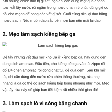
Khi những chiếc dao bị gỉ sét, bạn chỉ cần dùng một quả chanh
tươi vắt lấy nước rồi ngâm trong nước chanh 5 phút, dùng giẻ cọ
nồi chà mạnh để bong các vết gỉ sét. Cuối cùng rửa lại dao bằng
nước sạch. Nếu muốn dao sắc bén hơn bạn nên mài lại dao.
2. Mẹo làm sạch kiềng bếp ga
Để tẩy những vết dầu mỡ khó ưa ở kiềng bếp ga, hãy dùng đến
dung dịch amoniac. Đầu tiên, cho kiềng bếp ga vào túi zippo rồi
đổ 1/4 chén amoniac rồi đóng chặt túi, để qua đêm. Sau khi mở
túi, chỉ cần dùng đến nước rửa chén thông thường, rửa nhẹ
nhàng là đã có thể cọ sạch kiềng bếp bóng nhoáng như mới. Mẹo
vặt tẩy rửa này sẽ giúp bạn tiết kiệm rất nhiều thời gian đó!
3. Làm sạch lò vi sóng bằng chanh