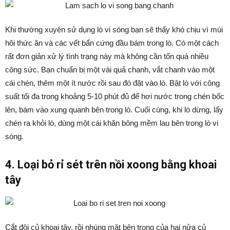
Khi thường xuyên sử dụng lò vi sóng bạn sẽ thấy khó chịu vì mùi
hôi thức ăn và các vết bẩn cứng đầu bám trong lò. Có một cách
rất đơn giản xử lý tình trạng này mà không cần tốn quá nhiều
công sức. Bạn chuẩn bị một vài quả chanh, vắt chanh vào một
cái chén, thêm một ít nước rồi sau đó đặt vào lò. Bật lò với công
suất tối đa trong khoảng 5-10 phút đủ để hơi nước trong chén bốc
lên, bám vào xung quanh bên trong lò. Cuối cùng, khi lò dừng, lấy
chén ra khỏi lò, dùng một cái khăn bông mềm lau bên trong lò vi
sóng.
4. Loại bỏ rỉ sét trên nồi xoong bằng khoai
tây
Cắt đôi củ khoai tây, rồi nhúng mặt bên trong của hai nửa củ