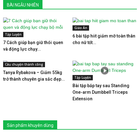
BÀI NGẪU NHIÊN
Giáo Án
Tập Luyện
6 bài tập hiit giảm mỡ toàn thân
7 Cách giúp bạn giữ thói quen
cho nữ tốt...
và động lực chạy...
Câu chuyện thành công
Tanya Rybakova – Giảm 55kg
Tập Luyện
trở thành chuyên gia sắc đẹp...
Bài tập bắp tay sau Standing
One-arm Dumbbell Triceps
Extension
Sản phẩm khuyên dùng