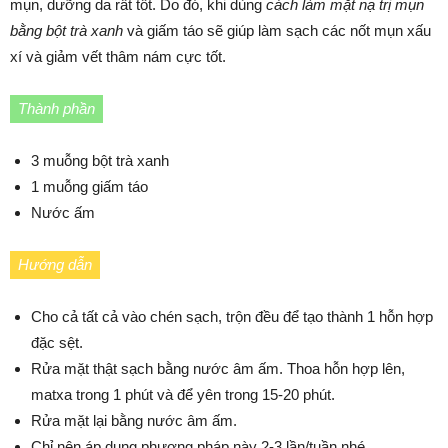
mụn, dưỡng da rất tốt. Do đó, khi dùng
cách làm mặt nạ trị mụn
bằng bột trà xanh
và giấm táo sẽ giúp làm sạch các nốt mụn xấu
xí và giảm vết thâm nám cực tốt.
Thành phần
3 muỗng bột trà xanh
1 muỗng giấm táo
Nước ấm
Hướng dẫn
Cho cả tất cả vào chén sạch, trộn đều để tạo thành 1 hỗn hợp
đặc sệt.
Rửa mặt thật sạch bằng nước âm ấm. Thoa hỗn hợp lên,
matxa trong 1 phút và để yên trong 15-20 phút.
Rửa mặt lại bằng nước âm ấm.
Chỉ nên áp dụng phương pháp này 2-3 lần/tuần nhé.