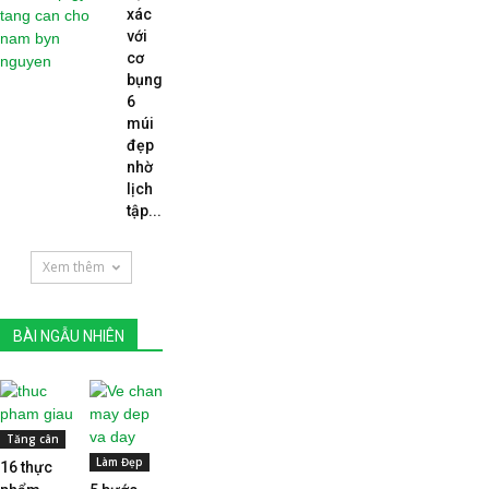
xác
với
cơ
bụng
6
múi
đẹp
nhờ
lịch
tập...
Xem thêm
BÀI NGẪU NHIÊN
Tăng cân
Làm Đẹp
16 thực