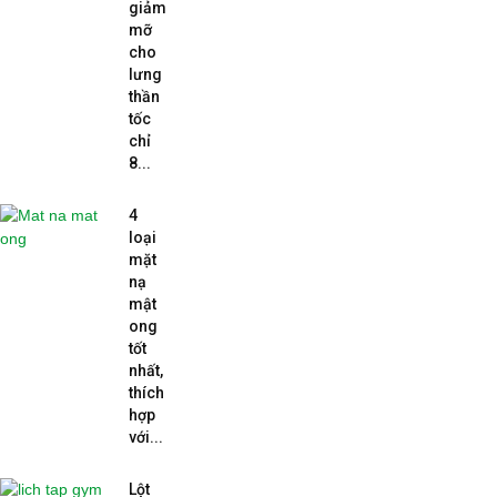
giảm
mỡ
cho
lưng
thần
tốc
chỉ
8...
4
loại
mặt
nạ
mật
ong
tốt
nhất,
thích
hợp
với...
Lột