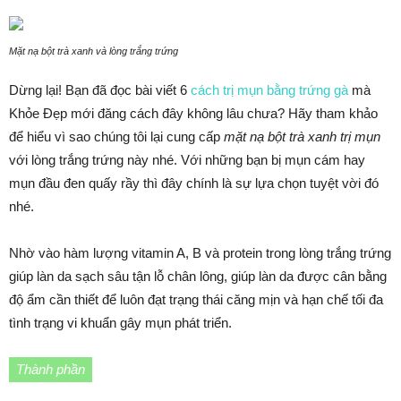
Mặt nạ bột trà xanh và lòng trắng trứng
Dừng lại! Bạn đã đọc bài viết 6
cách trị mụn bằng trứng gà
mà
Khỏe Đẹp mới đăng cách đây không lâu chưa? Hãy tham khảo
để hiểu vì sao chúng tôi lại cung cấp
mặt nạ bột trà xanh trị mụn
với lòng trắng trứng này nhé. Với những bạn bị mụn cám hay
mụn đầu đen quấy rầy thì đây chính là sự lựa chọn tuyệt vời đó
nhé.
Nhờ vào hàm lượng vitamin A, B và protein trong lòng trắng trứng
giúp làn da sạch sâu tận lỗ chân lông, giúp làn da được cân bằng
độ ẩm cần thiết để luôn đạt trạng thái căng mịn và hạn chế tối đa
tình trạng vi khuẩn gây mụn phát triển.
Thành phần