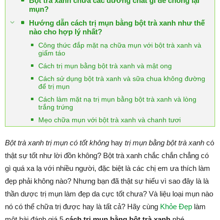
Bột trà xanh chứa các dưỡng chất gì để chống lại
mụn?
Hướng dẫn cách trị mụn bằng bột trà xanh như thế
nào cho hợp lý nhất?
Công thức đắp mặt nạ chữa mụn với bột trà xanh và
giấm táo
Cách trị mụn bằng bột trà xanh và mật ong
Cách sử dụng bột trà xanh và sữa chua không đường
để trị mụn
Cách làm mặt nạ trị mụn bằng bột trà xanh và lòng
trắng trứng
Mẹo chữa mụn với bột trà xanh và chanh tươi
Bột trà xanh trị mụn có tốt không
hay
trị mụn bằng bột trà xanh
có
thật sự tốt như lời đồn không? Bột trà xanh chắc chắn chẳng có
gì quá xa lạ với nhiều người, đặc biệt là các chị em ưa thích làm
đẹp phải không nào? Nhưng bạn đã thật sự hiểu vì sao đây là là
thần dược trị mụn làm đẹp da cực tốt chưa? Và liệu loại mụn nào
nó có thể chữa trị được hay là tất cả? Hãy cùng
Khỏe Đẹp
làm
một bài đánh giá 5
cách trị mụn bằng bột trà xanh
nhé.