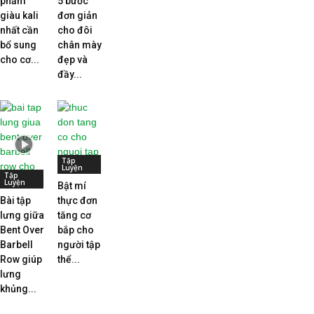
phẩm
5 bước
giàu kali
đơn giản
nhất cần
cho đôi
bổ sung
chân mày
cho cơ...
đẹp và
đầy...
Tập
Luyện
Tập
Luyện
Bật mí
Bài tập
thực đơn
lưng giữa
tăng cơ
Bent Over
bắp cho
Barbell
người tập
Row giúp
thể...
lưng
khủng...