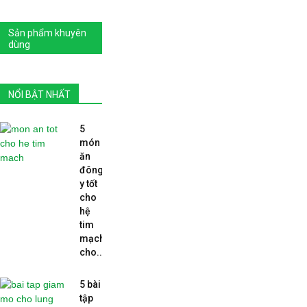
Sản phẩm khuyên
dùng
NỔI BẬT NHẤT
5
món
ăn
đông
y tốt
cho
hệ
tim
mạch
cho...
5 bài
tập