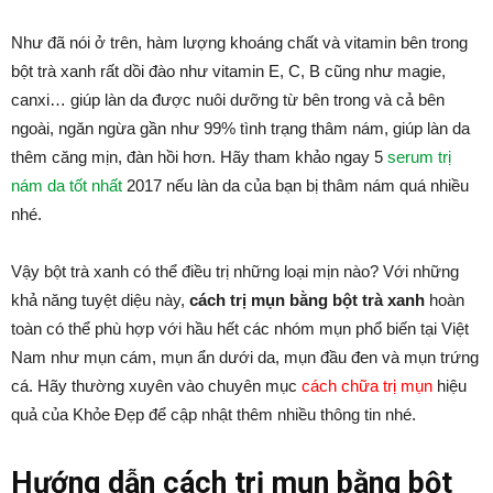
Như đã nói ở trên, hàm lượng khoáng chất và vitamin bên trong
bột trà xanh rất dồi đào như vitamin E, C, B cũng như magie,
canxi… giúp làn da được nuôi dưỡng từ bên trong và cả bên
ngoài, ngăn ngừa gần như 99% tình trạng thâm nám, giúp làn da
thêm căng mịn, đàn hồi hơn. Hãy tham khảo ngay 5
serum trị
nám da tốt nhất
2017 nếu làn da của bạn bị thâm nám quá nhiều
nhé.
Vậy bột trà xanh có thể điều trị những loại mịn nào? Với những
khả năng tuyệt diệu này,
cách trị mụn bằng bột trà xanh
hoàn
toàn có thể phù hợp với hầu hết các nhóm mụn phổ biến tại Việt
Nam như mụn cám, mụn ẩn dưới da, mụn đầu đen và mụn trứng
cá. Hãy thường xuyên vào chuyên mục
cách chữa trị mụn
hiệu
quả của Khỏe Đẹp để cập nhật thêm nhiều thông tin nhé.
Hướng dẫn cách trị mụn bằng bột