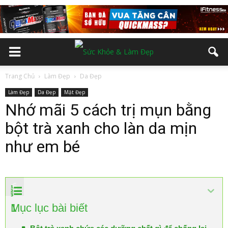
Trang Chủ
Làm Đẹp
Da Đẹp
Làm Đẹp
Da Đẹp
Mặt Đẹp
Nhớ mãi 5 cách trị mụn bằng
bột trà xanh cho làn da mịn
như em bé
2
3
4
5
6
1
Mục lục bài biết