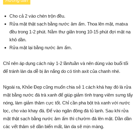
Hướng dẫn
Cho cả 2 vào chén trộn đều.
Rửa mặt thật sạch bằng nước âm ấm. Thoa lên mặt, matxa
đều trong 1-2 phút. Nằm thư giãn trong 10-15 phút đợi mặt nạ
khô dần.
Rửa mặt lại bằng nước âm ấm.
Chỉ nên áp dụng cách này 1-2 lần/tuần và nên dùng vào buổi tối
để tránh làn da dễ bị ăn nắng do có tính axit của chanh nhé.
Ngoài ra, Khỏe Đẹp cũng muốn chia sẻ 1 cách khá hay đó là rửa
mặt bằng nước đá trà xanh để giúp giảm tình trạng viêm sưng tấy
nóng, làm giảm thâm cực tốt. Chỉ cần pha bột trà xanh với nước
lọc, cho vào khay đá. Để vào ngăn đông đá tủ lạnh. Sau khi rửa
mặt thật sạch bằng nước âm ấm thì chườm đá lên mặt. Dần dần
các vết thâm sẽ dần biến mất, làn da sẽ mịn màng.