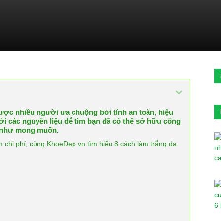
được nhiều người ưa chuộng bởi tính an toàn, hiệu
với các nguyên liệu dễ tìm bạn đã có thể sở hữu công
n như mong muốn.
iệm chi phí, cùng KhoeDep.vn tìm hiểu 8 cách làm trắng da