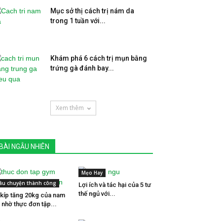
Mục sở thị cách trị nám da
trong 1 tuần với...
Khám phá 6 cách trị mụn bằng
trứng gà đánh bay...
Xem thêm
BÀI NGẪU NHIÊN
Mẹo Hay
âu chuyện thành công
Lợi ích và tác hại của 5 tư
thế ngủ với...
 kíp tăng 20kg của nam
 nhờ thực đơn tập...