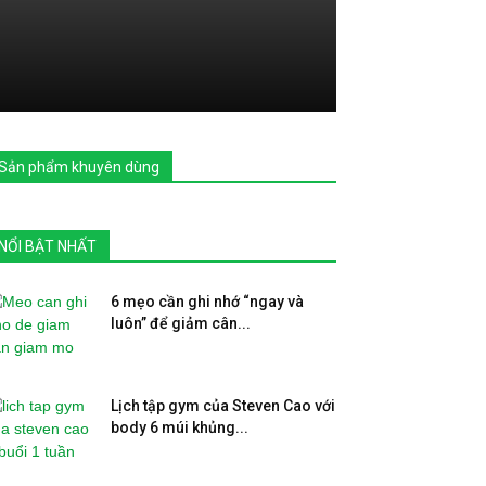
Sản phẩm khuyên dùng
NỔI BẬT NHẤT
6 mẹo cần ghi nhớ “ngay và
luôn” để giảm cân...
Lịch tập gym của Steven Cao với
body 6 múi khủng...