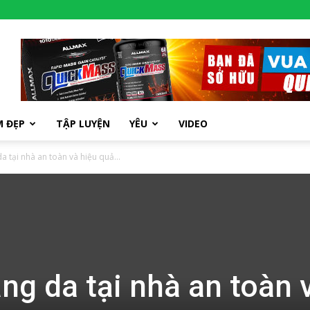
M ĐẸP
TẬP LUYỆN
YÊU
VIDEO
a tại nhà an toàn và hiệu quả...
ng da tại nhà an toàn 