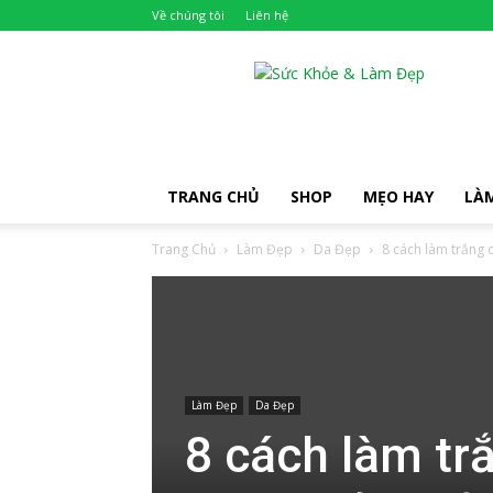
Về chúng tôi
Liên hệ
Khỏe
Đẹp
TRANG CHỦ
SHOP
MẸO HAY
LÀ
Trang Chủ
Làm Đẹp
Da Đẹp
8 cách làm trắng d
Làm Đẹp
Da Đẹp
8 cách làm trắ