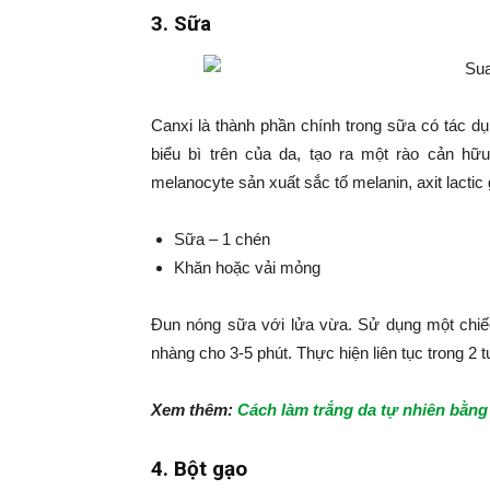
3. Sữa
Canxi là thành phần chính trong sữa có tác d
biểu bì trên của da, tạo ra một rào cản hữ
melanocyte sản xuất sắc tố melanin, axit lactic 
Sữa – 1 chén
Khăn hoặc vải mỏng
Đun nóng sữa với lửa vừa. Sử dụng một ch
nhàng cho 3-5 phút. Thực hiện liên tục trong 2 
Xem thêm:
Cách làm trắng da tự nhiên bằng
4. Bột gạo