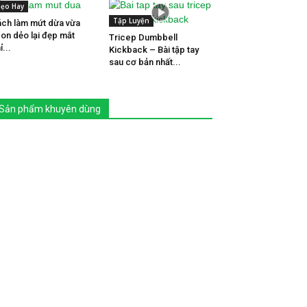
ẹo Hay
Tập Luyện
ch làm mứt dừa vừa
on dẻo lại đẹp mắt
Tricep Dumbbell
ỉ...
Kickback – Bài tập tay
sau cơ bản nhất...
Sản phẩm khuyên dùng