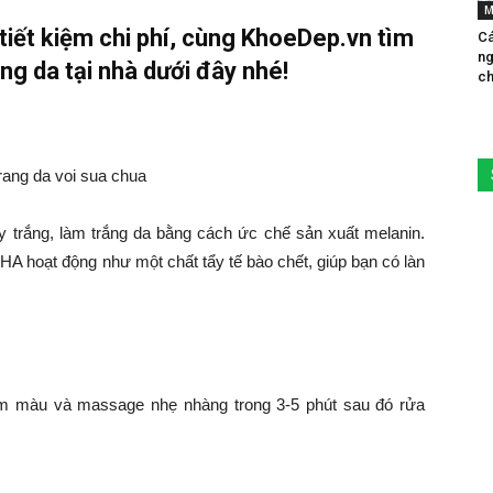
M
 tiết kiệm chi phí, cùng KhoeDep.vn tìm
Cá
ng
ng da tại nhà dưới đây nhé!
ch
tẩy trắng, làm trắng da bằng cách ức chế sản xuất melanin.
AHA hoạt động như một chất tẩy tế bào chết, giúp bạn có làn
ậm màu và massage nhẹ nhàng trong 3-5 phút sau đó rửa