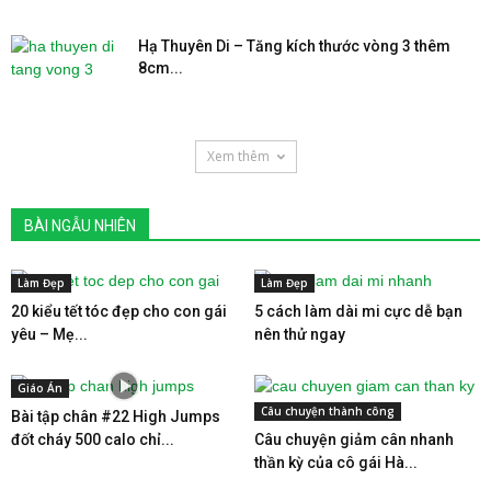
Hạ Thuyên Di – Tăng kích thước vòng 3 thêm
8cm...
Xem thêm
BÀI NGẪU NHIÊN
Làm Đẹp
Làm Đẹp
20 kiểu tết tóc đẹp cho con gái
5 cách làm dài mi cực dễ bạn
yêu – Mẹ...
nên thử ngay
Giáo Án
Câu chuyện thành công
Bài tập chân #22 High Jumps
đốt cháy 500 calo chỉ...
Câu chuyện giảm cân nhanh
thần kỳ của cô gái Hà...