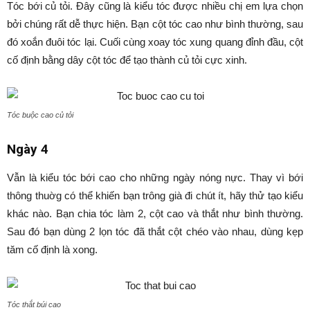
Tóc bới củ tỏi. Đây cũng là kiểu tóc được nhiều chị em lựa chọn
bởi chúng rất dễ thực hiện. Bạn cột tóc cao như bình thường, sau
đó xoắn đuôi tóc lại. Cuối cùng xoay tóc xung quang đỉnh đầu, cột
cố định bằng dây cột tóc để tạo thành củ tỏi cực xinh.
Tóc buộc cao củ tỏi
Ngày 4
Vẫn là kiểu tóc bới cao cho những ngày nóng nực. Thay vì bới
thông thuờg có thể khiến bạn trông già đi chút ít, hãy thử tạo kiểu
khác nào. Bạn chia tóc làm 2, cột cao và thắt như bình thường.
Sau đó bạn dùng 2 lọn tóc đã thắt cột chéo vào nhau, dùng kẹp
tăm cố định là xong.
Tóc thắt búi cao