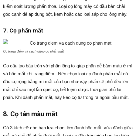
kiểm soát lượng phấn thoa. Loại cọ lông mày có đầu bàn chải
góc cạnh để áp dụng bột, kem hoặc các loại sáp cho lông mày.
7. Cọ phấn mắt
Cọ trang điểm và cách dùng cọ phấn mắt
Cọ cấu tạo bầu tròn với phần lông tơ giúp phấn dễ bám màu ở mí
và hốc mắt khi trang điểm . Nên chọn loại cọ đánh phấn mắt có
đầu cọ rộng bằng mí mắt của bạn như vậy phấn sẽ phủ đều lên
mắt chỉ sau một lần quét cọ, tiết kiệm được thời gian phủ lại
phấn. Khi đánh phấn mắt, hãy kéo cọ từ trong ra ngoài bầu mắt.
8. Cọ tán màu mắt
Có 3 kích cỡ cho bạn lựa chọn: lớn đánh hốc mắt, vừa đánh giữa
mắt và nhỏ để nhấn đuôi mắt. Loại cọ đầu tròn giúp bạn tạo hiệu