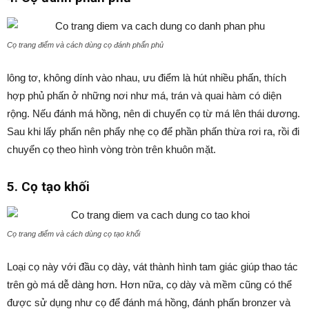
Cọ trang điểm và cách dùng cọ đánh phấn phủ
lông tơ, không dính vào nhau, ưu điểm là hút nhiều phấn, thích
hợp phủ phấn ở những nơi như má, trán và quai hàm có diện
rộng. Nếu đánh má hồng, nên di chuyển cọ từ má lên thái dương.
Sau khi lấy phấn nên phẩy nhẹ cọ để phần phấn thừa rơi ra, rồi đi
chuyển cọ theo hình vòng tròn trên khuôn mặt.
5. Cọ tạo khối
Cọ trang điểm và cách dùng cọ tạo khối
Loại cọ này với đầu cọ dày, vát thành hình tam giác giúp thao tác
trên gò má dễ dàng hơn. Hơn nữa, cọ dày và mềm cũng có thể
được sử dụng như cọ để đánh má hồng, đánh phấn bronzer và