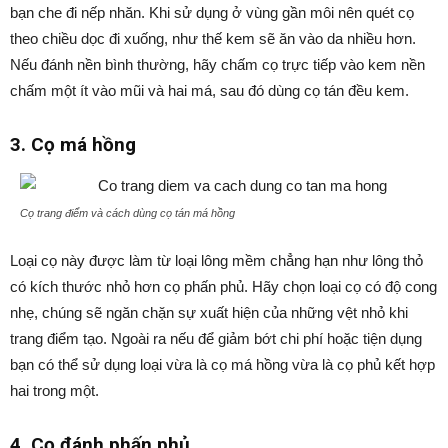
bạn che đi nếp nhăn. Khi sử dụng ở vùng gần môi nên quét cọ
theo chiều dọc đi xuống, như thế kem sẽ ăn vào da nhiều hơn.
Nếu đánh nền bình thường, hãy chấm cọ trực tiếp vào kem nền
chấm một ít vào mũi và hai má, sau đó dùng cọ tán đều kem.
3. Cọ má hồng
Cọ trang điểm và cách dùng cọ tán má hồng
Loại cọ này được làm từ loại lông mềm chẳng hạn như lông thỏ
có kích thước nhỏ hơn cọ phấn phủ. Hãy chọn loại cọ có độ cong
nhẹ, chúng sẽ ngăn chặn sự xuất hiện của những vệt nhỏ khi
trang điểm tạo. Ngoài ra nếu để giảm bớt chi phí hoặc tiện dụng
bạn có thể sử dụng loại vừa là cọ má hồng vừa là cọ phủ kết hợp
hai trong một.
4. Cọ đánh phấn phủ