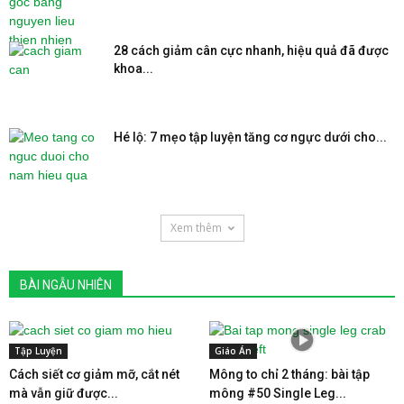
28 cách giảm cân cực nhanh, hiệu quả đã được
khoa...
Hé lộ: 7 mẹo tập luyện tăng cơ ngực dưới cho...
Xem thêm
BÀI NGẪU NHIÊN
Tập Luyện
Giáo Án
Cách siết cơ giảm mỡ, cắt nét
Mông to chỉ 2 tháng: bài tập
mà vẫn giữ được...
mông #50 Single Leg...