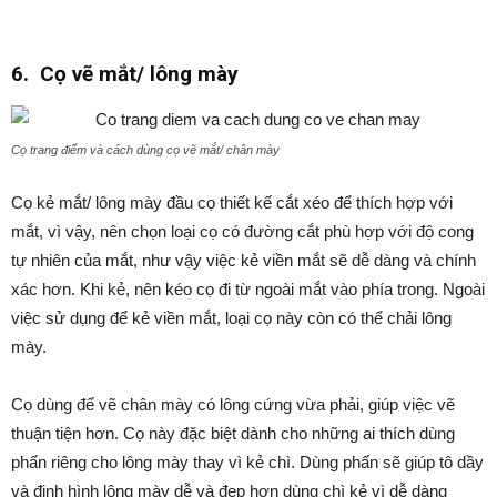
6. Cọ vẽ mắt/ lông mày
Cọ trang điểm và cách dùng cọ vẽ mắt/ chân mày
Cọ kẻ mắt/ lông mày đầu cọ thiết kế cắt xéo để thích hợp với
mắt, vì vậy, nên chọn loại cọ có đường cắt phù hợp với độ cong
tự nhiên của mắt, như vậy việc kẻ viền mắt sẽ dễ dàng và chính
xác hơn. Khi kẻ, nên kéo cọ đi từ ngoài mắt vào phía trong. Ngoài
việc sử dụng để kẻ viền mắt, loại cọ này còn có thể chải lông
mày.
Cọ dùng để vẽ chân mày có lông cứng vừa phải, giúp việc vẽ
thuận tiện hơn. Cọ này đặc biệt dành cho những ai thích dùng
phấn riêng cho lông mày thay vì kẻ chì. Dùng phấn sẽ giúp tô dầy
và định hình lông mày dễ và đẹp hơn dùng chì kẻ vì dễ dàng