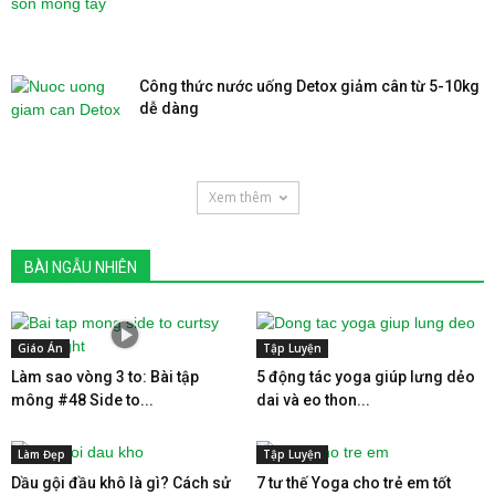
Công thức nước uống Detox giảm cân từ 5-10kg
dễ dàng
Xem thêm
BÀI NGẪU NHIÊN
Giáo Án
Tập Luyện
Làm sao vòng 3 to: Bài tập
5 động tác yoga giúp lưng dẻo
mông #48 Side to...
dai và eo thon...
Làm Đẹp
Tập Luyện
Dầu gội đầu khô là gì? Cách sử
7 tư thế Yoga cho trẻ em tốt