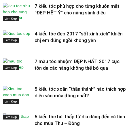
7 kiểu tóc phù hợp cho từng khuôn mặt
“ĐẸP HẾT Ý” cho nàng sành điệu
Làm Đẹp
4 kiểu tóc đẹp 2017 “sốt xình xịch” khiến
chị em đứng ngồi không yên
Làm Đẹp
7 màu tóc nhuộm ĐẸP NHẤT 2017 cực
tôn da các nàng không thể bỏ qua
Làm Đẹp
5 kiểu tóc xoăn “thần thánh” nào thích hợp
diện vào mùa đông nhất?
Làm Đẹp
6 kiểu tóc búi thấp từ dịu dàng đến cá tính
Làm Đẹp
cho mùa Thu – Đông