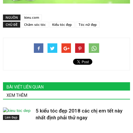
NGUỒN
kieu.com
CHỦ ĐỀ
Chăm sóc tóc
Kiểu tóc đẹp
Tóc nữ đẹp
BÀI VIẾT LIÊN QUAN
XEM THÊM
5 kiểu tóc đẹp 2018 các chị em tết này
nhất định phải thử ngay
Làm Đẹp