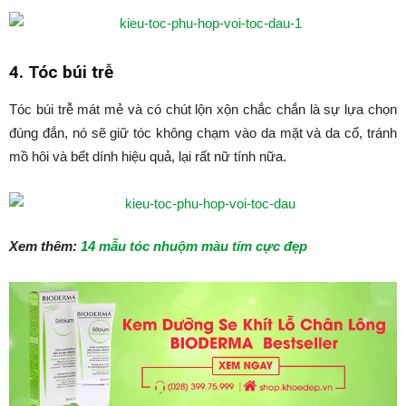
4. Tóc búi trễ
Tóc búi trễ mát mẻ và có chút lộn xộn chắc chắn là sự lựa chọn
đúng đắn, nó sẽ giữ tóc không chạm vào da mặt và da cổ, tránh
mồ hôi và bết dính hiệu quả, lại rất nữ tính nữa.
Xem thêm:
14 mẫu tóc nhuộm màu tím cực đẹp