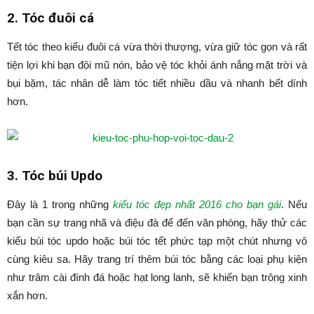
2. Tóc đuôi cá
Tết tóc theo kiểu đuôi cá vừa thời thượng, vừa giữ tóc gọn và rất
tiện lợi khi bạn đội mũ nón, bảo vệ tóc khỏi ánh nắng mặt trời và
bụi bặm, tác nhân dễ làm tóc tiết nhiều dầu và nhanh bết dính
hơn.
3. Tóc búi Updo
Đây là 1 trong những
kiểu tóc đẹp nhất 2016 cho bạn gái
. Nếu
bạn cần sự trang nhã và điệu đà để đến văn phòng, hãy thử các
kiểu búi tóc updo hoặc búi tóc tết phức tạp một chút nhưng vô
cùng kiêu sa. Hãy trang trí thêm búi tóc bằng các loại phụ kiện
như trâm cài đính đá hoặc hạt long lanh, sẽ khiến bạn trông xinh
xắn hơn.