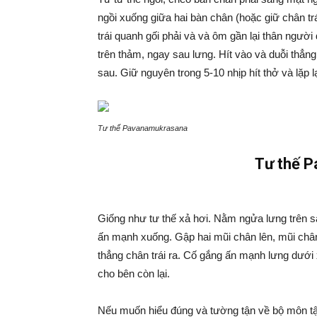
ngồi xuống giữa hai bàn chân (hoặc giữ chân tr
trái quanh gối phải và và ôm gần lại thân người
trên thảm, ngay sau lưng. Hít vào và duỗi thẳn
sau. Giữ nguyên trong 5-10 nhịp hít thở và lặp l
Tư thế Pavanamukrasana
Tư thế 
Giống như tư thế xả hơi. Nằm ngửa lưng trên sà
ấn mạnh xuống. Gập hai mũi chân lên, mũi chân 
thẳng chân trái ra. Cố gắng ấn mạnh lưng dưới x
cho bên còn lại.
Nếu muốn hiểu đúng và tường tận về bộ môn tập