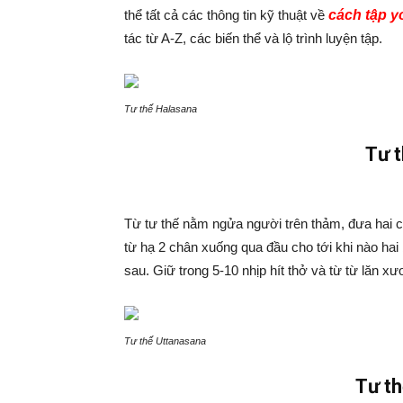
thể tất cả các thông tin kỹ thuật về
cách tập y
tác từ A-Z, các biến thể và lộ trình luyện tập.
Tư thế Halasana
Tư 
Từ tư thế nằm ngửa người trên thảm, đưa hai ch
từ hạ 2 chân xuống qua đầu cho tới khi nào hai
sau. Giữ trong 5-10 nhịp hít thở và từ từ lăn x
Tư thế Uttanasana
Tư t