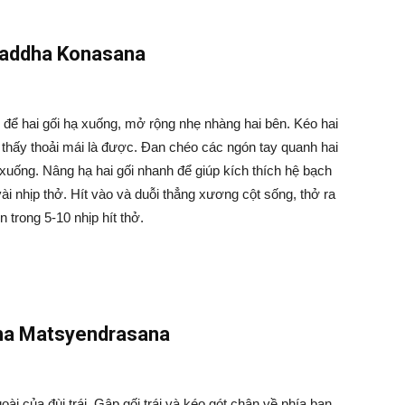
Baddha Konasana
, để hai gối hạ xuống, mở rộng nhẹ nhàng hai bên. Kéo hai
 thấy thoải mái là được. Đan chéo các ngón tay quanh hai
 xuống. Nâng hạ hai gối nhanh để giúp kích thích hệ bạch
ài nhịp thở. Hít vào và duỗi thẳng xương cột sống, thở ra
 trong 5-10 nhịp hít thở.
ha Matsyendrasana
ài của đùi trái. Gập gối trái và kéo gót chân về phía bạn,