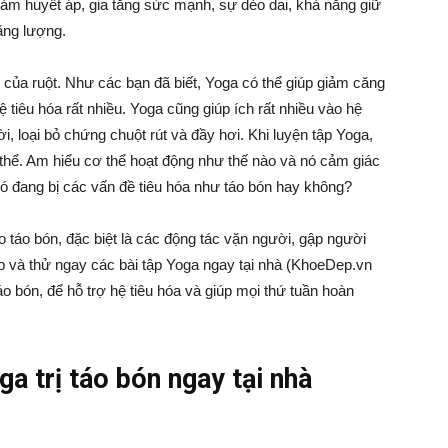
 giảm huyết áp, gia tăng sức mạnh, sự dẻo dai, khả năng giữ
ăng lượng.
của ruột. Như các bạn đã biết, Yoga có thể giúp giảm căng
tiêu hóa rất nhiều. Yoga cũng giúp ích rất nhiều vào hệ
ời, loại bỏ chứng chuột rút và đầy hơi. Khi luyện tập Yoga,
 thể. Am hiểu cơ thể hoạt động như thế nào và nó cảm giác
có đang bị các vấn đề tiêu hóa như táo bón hay không?
o táo bón, đặc biệt là các động tác vặn người, gập người
p và thử ngay các bài tập Yoga ngay tại nhà (KhoeDep.vn
o bón, để hỗ trợ hệ tiêu hóa và giúp mọi thứ tuần hoàn
a trị táo bón ngay tại nhà