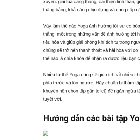
xuyên: giải tỏa căng thẳng, cải thiện tinh thần,
thăng bằng, khả năng chịu đựng và cung cấp n
Vậy làm thế nào Yoga ảnh hưởng tới sự co bóp 
thẳng, một trong những vấn đề ảnh hưởng tới hệ 
tiêu hóa và giúp giải phóng khí tích tụ trong ngư
chúng sẽ trở nên thanh thoát và hài hòa với cơ
thế nào là chìa khóa để nhận ra được liệu bạn 
Nhiều tư thế Yoga cũng sẽ giúp ích rất nhiều ch
phía trước và lộn ngược. Hãy chuẩn bị thảm tậ
khuyên nên chọn tập gần toilet) để ngăn ngừa tá
tuyệt vời.
Hướng dẫn các bài tập Yog