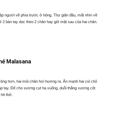
ập người về phía trước ở hông. Thư giãn đầu, mắt nhìn về
ữ 2 bàn tay dọc theo 2 chân hay giữ mặt sau của hai chân.
hế Malasana
rộng hơn, hai mũi chân hơi hướng ra. Ấn mạnh hai cùi chỏ
hắp tay. Để cho xương cụt hạ xuống, duỗi thẳng xương cột
hít thở.