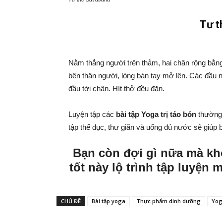
Tư t
Nằm thẳng người trên thảm, hai chân rộng bằng 
bên thân người, lòng bàn tay mở lên. Các đầu n
đầu tới chân. Hít thở đều đặn.
Luyện tập các
bài tập Yoga trị táo bón
thường 
tập thể dục, thư giãn và uống đủ nước sẽ giúp 
Bạn còn đợi gì nữa mà kh
tốt này lộ trình tập luyện
CHỦ ĐỀ
Bài tập yoga
Thực phẩm dinh dưỡng
Yog