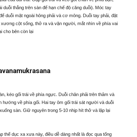
ái duỗi thẳng trên sàn để hạn chế độ căng duỗi). Móc tay
 để duỗi mặt ngoài hông phải và cơ mông. Duỗi tay phải, đặt
g xương cột sống, thở ra và vặn người, mắt nhìn về phía vai
ại cho bên còn lại
Pavanamukrasana
n, kéo gối trái về phía ngực. Duỗi chân phải trên thảm và
hướng về phía gối. Hai tay ôm gối trái sát người và duỗi
uống sàn. Giữ nguyên trong 5-10 nhịp hít thở và lặp lại
 thể dục xa xưa này, điều dễ dàng nhất là đọc qua tổng