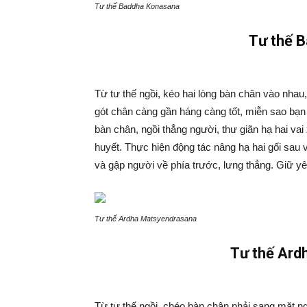
Tư thế Baddha Konasana
Tư thế 
Từ tư thế ngồi, kéo hai lòng bàn chân vào nhau
gót chân càng gần háng càng tốt, miễn sao bạn
bàn chân, ngồi thẳng người, thư giãn hạ hai vai
huyết. Thực hiện động tác nâng hạ hai gối sau v
và gập người về phía trước, lưng thẳng. Giữ yên
Tư thế Ardha Matsyendrasana
Tư thế Ard
Từ tư thế ngồi, chéo bàn chân phải sang mặt ngo