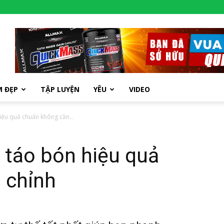
M ĐẸP
TẬP LUYỆN
YÊU
VIDEO
hiệu quả chuẩn không cần...
ị táo bón hiệu quả
 chỉnh