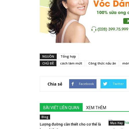
NGUỒN
Tổng hợp
CHỦ ĐỀ
cách làm mứt
Công thức nấu ăn
món
Chia sẻ
Facebook
Twitter
BÀI VIẾT LIÊN QUAN
XEM THÊM
Blog
Mẹo Hay
Lượng đường cần thiết cho cơ thể là