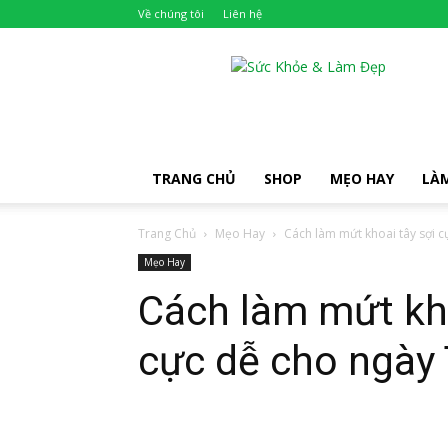
Về chúng tôi
Liên hệ
Khỏe
Đẹp
TRANG CHỦ
SHOP
MẸO HAY
LÀ
Trang Chủ
Mẹo Hay
Cách làm mứt khoai tây sợi c
Mẹo Hay
Cách làm mứt kho
cực dễ cho ngày 