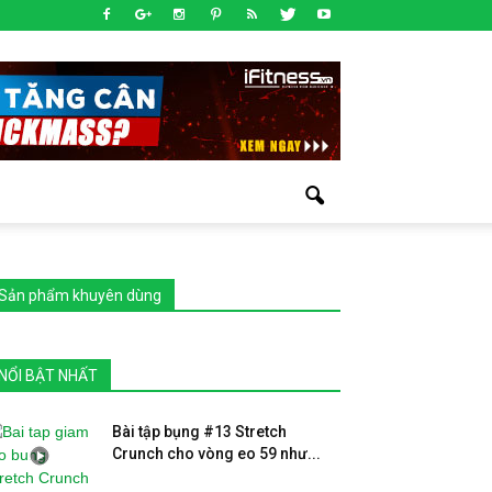
Sản phẩm khuyên dùng
NỔI BẬT NHẤT
Bài tập bụng #13 Stretch
Crunch cho vòng eo 59 như...