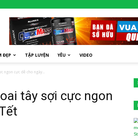
M ĐẸP
TẬP LUYỆN
YÊU
VIDEO
ực ngon cực dễ cho ngày...
ai tây sợi cực ngon
Tết