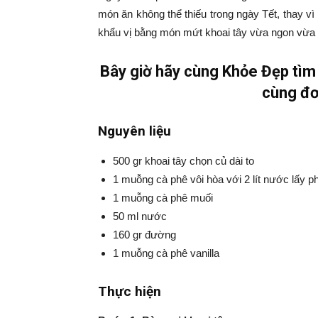
món ăn không thể thiếu trong ngày Tết, thay 
khẩu vị bằng món mứt khoai tây vừa ngon vừa 
Bây giờ hãy cùng Khỏe Đẹp tìm 
cùng đơ
Nguyên liệu
500 gr khoai tây chọn củ dài to
1 muỗng cà phê vôi hòa với 2 lít nước lấy 
1 muỗng cà phê muối
50 ml nước
160 gr đường
1 muỗng cà phê vanilla
Thực hiện