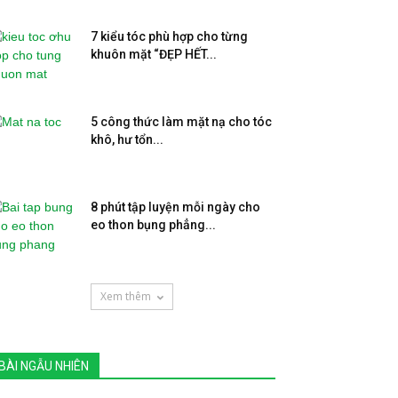
7 kiểu tóc phù hợp cho từng
khuôn mặt “ĐẸP HẾT...
5 công thức làm mặt nạ cho tóc
khô, hư tổn...
8 phút tập luyện mỗi ngày cho
eo thon bụng phẳng...
Xem thêm
BÀI NGẪU NHIÊN