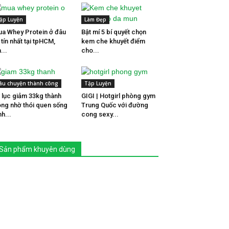
ập Luyện
Làm Đẹp
a Whey Protein ở đâu
Bật mí 5 bí quyết chọn
 tín nhất tại tpHCM,
kem che khuyết điểm
...
cho...
âu chuyện thành công
Tập Luyện
 lục giảm 33kg thành
GIGI | Hotgirl phòng gym
ng nhờ thói quen sống
Trung Quốc với đường
nh...
cong sexy...
Sản phẩm khuyên dùng