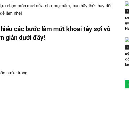
vì lựa chọn món mứt dừa như mọi năm, bạn hãy thử thay đổi
T
dễ làm nhé!
Mu
uy
hiểu các bước làm mứt khoai tây sợi vô
Hà
n giản dưới đây!
C
Kỷ
cô
là
phần nước trong