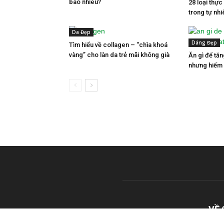
bao nhiêu?
28 loại thự
trong tự nh
Da Đẹp
Dáng Đẹp
Tìm hiểu về collagen – “chìa khoá
vàng” cho làn da trẻ mãi không già
Ăn gì để tă
nhưng hiếm 
VỀ 