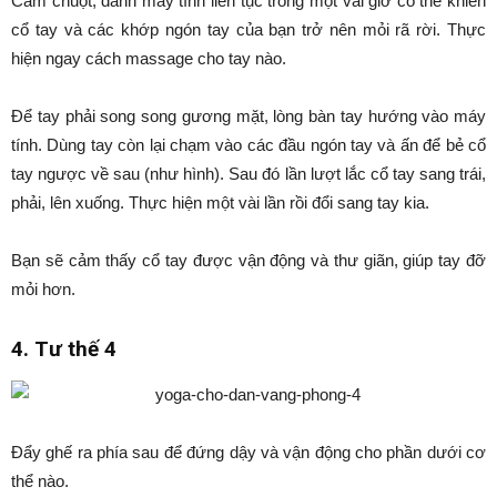
Cầm chuột, đánh máy tính liên tục trong một vài giờ có thể khiến
cổ tay và các khớp ngón tay của bạn trở nên mỏi rã rời. Thực
hiện ngay cách massage cho tay nào.
Để tay phải song song gương mặt, lòng bàn tay hướng vào máy
tính. Dùng tay còn lại chạm vào các đầu ngón tay và ấn để bẻ cổ
tay ngược về sau (như hình). Sau đó lần lượt lắc cổ tay sang trái,
phải, lên xuống. Thực hiện một vài lần rồi đổi sang tay kia.
Bạn sẽ cảm thấy cổ tay được vận động và thư giãn, giúp tay đỡ
mỏi hơn.
4. Tư thế 4
Đẩy ghế ra phía sau để đứng dậy và vận động cho phần dưới cơ
thể nào.