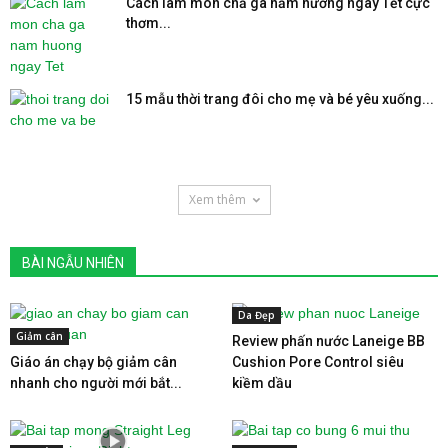
Cách làm món chả gà nấm hương ngày Tết cực
thơm...
15 mẫu thời trang đôi cho mẹ và bé yêu xuống...
Xem thêm
BÀI NGẪU NHIÊN
Da Đẹp
Giảm cân
Review phấn nước Laneige BB
Giáo án chạy bộ giảm cân
Cushion Pore Control siêu
nhanh cho người mới bắt...
kiềm dầu