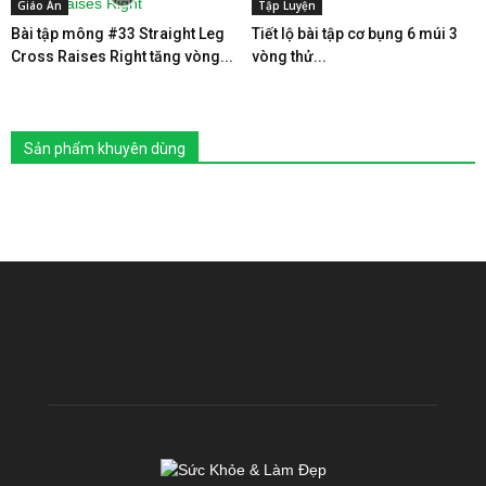
Giáo Án
Tập Luyện
Bài tập mông #33 Straight Leg
Tiết lộ bài tập cơ bụng 6 múi 3
Cross Raises Right tăng vòng...
vòng thử...
Sản phẩm khuyên dùng