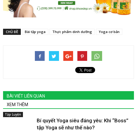
CHỦ ĐỀ
Bài tập yoga
Thực phẩm dinh dưỡng
Yoga cơ bản
BÀI VIẾT LIÊN QUAN
XEM THÊM
Tập Luyện
Bí quyết Yoga siêu đáng yêu: Khi “Boss”
tập Yoga sẽ như thế nào?