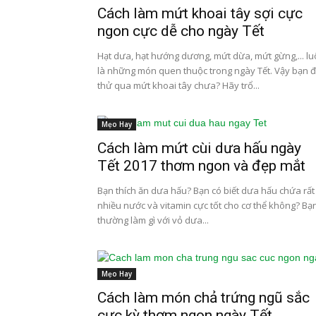
Cách làm mứt khoai tây sợi cực
ngon cực dễ cho ngày Tết
Hạt dưa, hạt hướng dương, mứt dừa, mứt gừng,... l
là những món quen thuộc trong ngày Tết. Vậy bạn 
thử qua mứt khoai tây chưa? Hãy trổ...
Mẹo Hay
Cách làm mứt cùi dưa hấu ngày
Tết 2017 thơm ngon và đẹp mắt
Bạn thích ăn dưa hấu? Bạn có biết dưa hấu chứa rất
nhiều nước và vitamin cực tốt cho cơ thể không? Bạ
thường làm gì với vỏ dưa...
Mẹo Hay
Cách làm món chả trứng ngũ sắc
cực kỳ thơm ngon ngày Tết