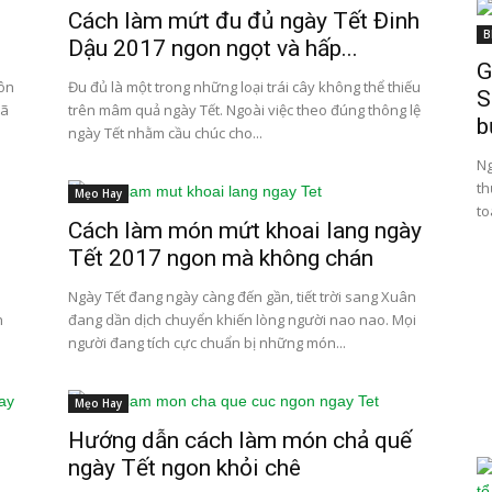
Cách làm mứt đu đủ ngày Tết Đinh
B
Dậu 2017 ngon ngọt và hấp...
G
uôn
Đu đủ là một trong những loại trái cây không thể thiếu
S
đã
trên mâm quả ngày Tết. Ngoài việc theo đúng thông lệ
b
ngày Tết nhằm cầu chúc cho...
Ng
th
Mẹo Hay
to
Cách làm món mứt khoai lang ngày
Tết 2017 ngon mà không chán
Ngày Tết đang ngày càng đến gần, tiết trời sang Xuân
n
đang dần dịch chuyển khiến lòng người nao nao. Mọi
người đang tích cực chuẩn bị những món...
Mẹo Hay
Hướng dẫn cách làm món chả quế
ngày Tết ngon khỏi chê