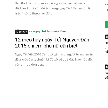
Bạn thích làm một món chả ngon để tiện cất giữ lâu,
đãi khách mà còn để ăn trong ngày Tết? Bạn muốn tìm
hiểu 1 công thức nào đó...
Mẹo Hay
B
12 mẹo hay ngày Tết Nguyên Đán
Cô
2016 chị em phụ nữ cần biết
bí
hả
Ngày Tết Việt 2016 đang tới gần, mọi người từ mọi miền
đất nước đang chuẩn bị đổ xô về quê đầy háo hức để
cùng nhau dọn dẹp...
D
Da
sữ