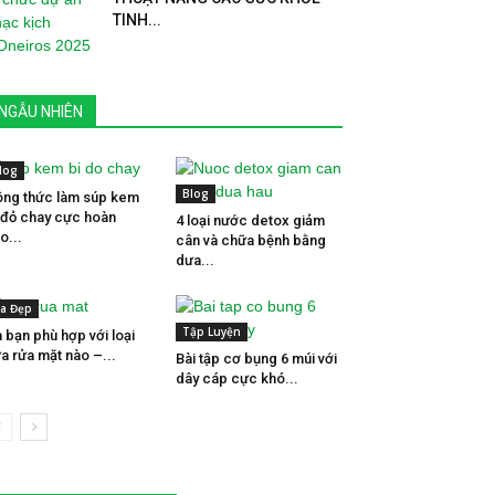
TINH...
NGẪU NHIÊN
log
Blog
ng thức làm súp kem
 đỏ chay cực hoàn
4 loại nước detox giảm
o...
cân và chữa bệnh bằng
dưa...
a Đẹp
Tập Luyện
 bạn phù hợp với loại
a rửa mặt nào –...
Bài tập cơ bụng 6 múi với
dây cáp cực khó...