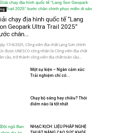
log
iải chạy địa hình quốc tế “Lang
on Geopark Ultra Trail 2025”
ước chân...
ày 17/4/2025, Công viên địa chất Lạng Sơn chính
ức được UNESCO công nhận là Công viên địa chất
àn cầu, trở thành công viên địa chất toàn cầu...
Một sự kiện – Ngàn cảm xúc:
Trải nghiệm chỉ có...
Chạy bộ sáng hay chiều? Thời
điểm nào là tốt nhất
NHẠC KỊCH: LIỆU PHÁP NGHỆ
THUẬT NÂNG CAO SỨC KHỎE