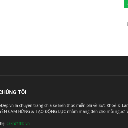
CHÚNG TÔI
Dep.vn là chuyên trang chia sẻ kiến thức miễn phí về Sức Khoẻ & Là
YỀN CẢM HỨNG & TẠO ĐỘNG LỰC nhằm mang đến cho mỗi người V
 hệ:
cskh@fhb.vn