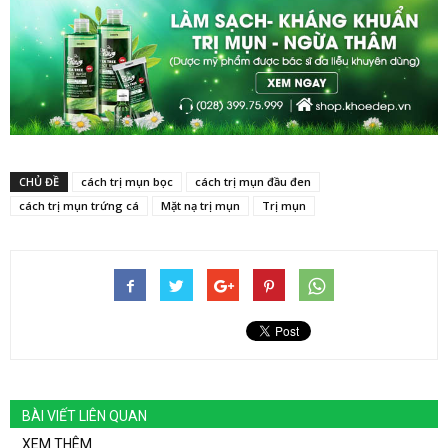
CHỦ ĐỀ
cách trị mụn bọc
cách trị mụn đầu đen
cách trị mụn trứng cá
Mặt nạ trị mụn
Trị mụn
BÀI VIẾT LIÊN QUAN
XEM THÊM