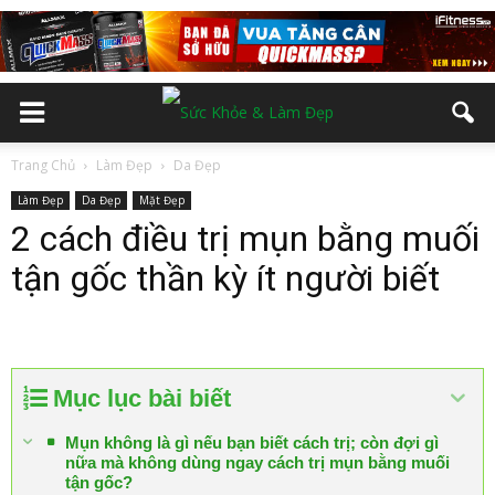
Trang Chủ
Làm Đẹp
Da Đẹp
Làm Đẹp
Da Đẹp
Mặt Đẹp
2 cách điều trị mụn bằng muối
tận gốc thần kỳ ít người biết
Mục lục bài biết
Mụn không là gì nếu bạn biết cách trị; còn đợi gì
nữa mà không dùng ngay cách trị mụn bằng muối
tận gốc?