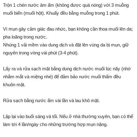
Trộn 1 chén nước âm ấm (không được quá nóng) với 3 muỗng
muối biển (muối hột). Khuấy đều bằng muỗng trong 1 phút.
Vì mụn gây cảm giác đau nhức, bạn không cần thoa muối lên da;
pha loãng trong nước.
Nhúng 1 vải mềm vào dung dịch và đặt lên vùng da bị mụn, giữ
nguyên trong vòng vài phút (3-4 phút).
Lấy ra và rửa sạch mặt bằng dung dịch nước muối lúc nãy (nhớ
nhắm mắt và miệng nhé) để đảm bảo nước muối thấm đều
khuôn mặt.
Rửa sạch bằng nước ấm vài lần và lau khô mặt.
Lặp lại vào buổi sáng và tối. Nếu ở nhà thường xuyên, bạn có thể
làm tới 4 lần/ngày cho những trường hợp mụn nặng.