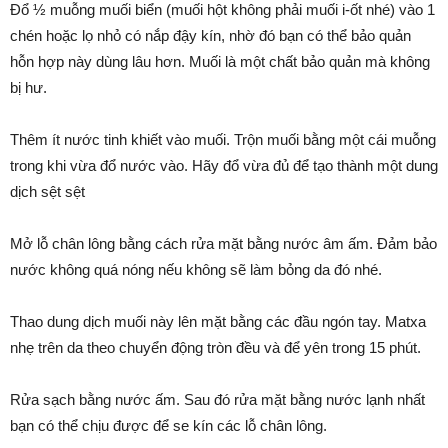
Đổ ½ muỗng muối biển (muối hột không phải muối i-ốt nhé) vào 1
chén hoặc lọ nhỏ có nắp đậy kín, nhờ đó bạn có thể bảo quản
hỗn hợp này dùng lâu hơn. Muối là một chất bảo quản mà không
bị hư.
Thêm ít nước tinh khiết vào muối. Trộn muối bằng một cái muỗng
trong khi vừa đổ nước vào. Hãy đổ vừa đủ để tạo thành một dung
dịch sệt sệt
Mở lỗ chân lông bằng cách rửa mặt bằng nước âm ấm. Đảm bảo
nước không quá nóng nếu không sẽ làm bỏng da đó nhé.
Thao dung dịch muối này lên mặt bằng các đầu ngón tay. Matxa
nhẹ trên da theo chuyển động tròn đều và để yên trong 15 phút.
Rửa sạch bằng nước ấm. Sau đó rửa mặt bằng nước lạnh nhất
bạn có thể chịu được để se kín các lỗ chân lông.