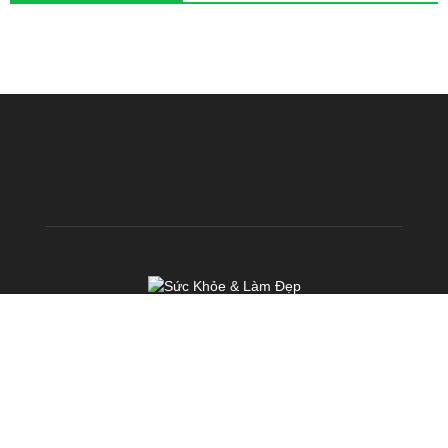
VỀ CHÚNG TÔI
KhoeDep.vn là chuyên trang chia sẻ kiến thức miễn phí về Sức
Khoẻ & Làm Đẹp. Chúng tôi hoạt động với sứ mệnh: TRUYỀN