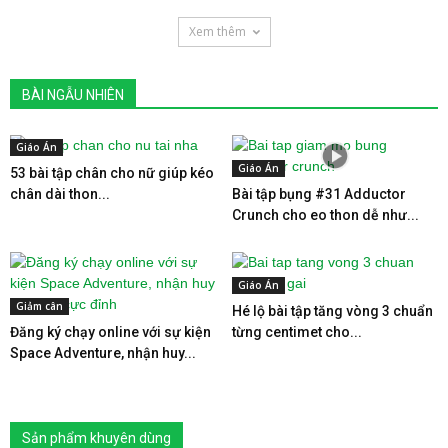
Xem thêm
BÀI NGẪU NHIÊN
Giáo Án
Giáo Án
53 bài tập chân cho nữ giúp kéo
chân dài thon...
Bài tập bụng #31 Adductor
Crunch cho eo thon dễ như...
Giáo Án
Giảm cân
Hé lộ bài tập tăng vòng 3 chuẩn
Đăng ký chạy online với sự kiện
từng centimet cho...
Space Adventure, nhận huy...
Sản phẩm khuyên dùng