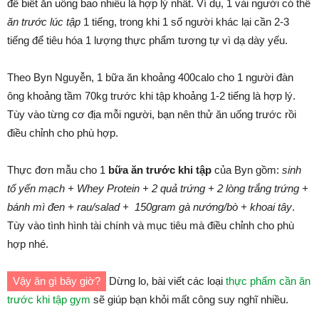
để biết ăn uống bao nhiêu là hợp lý nhất. Ví dụ, 1 vài người có thể
ăn trước lúc tập
1 tiếng, trong khi 1 số người khác lại cần 2-3
tiếng để tiêu hóa 1 lượng thực phẩm tương tự vì dạ dày yếu.
Theo Byn Nguyễn, 1 bữa ăn khoảng 400calo cho 1 người đàn
ông khoảng tầm 70kg trước khi tập khoảng 1-2 tiếng là hợp lý.
Tùy vào từng cơ địa mỗi người, bạn nên thử ăn uống trước rồi
điều chỉnh cho phù hợp.
Thực đơn mẫu cho 1
bữa ăn trước khi tập
của Byn gồm:
sinh
tố yến mạch + Whey Protein + 2 quả trứng + 2 lòng trắng trứng +
bánh mì đen + rau/salad + 150gram gà nướng/bò + khoai tây
.
Tùy vào tình hình tài chính và mục tiêu mà điều chỉnh cho phù
hợp nhé.
Vậy ăn gì bây giờ?
Dừng lo, bài viết các loại
thực phẩm cần ăn
trước khi tập gym
sẽ giúp bạn khỏi mất công suy nghĩ nhiều.