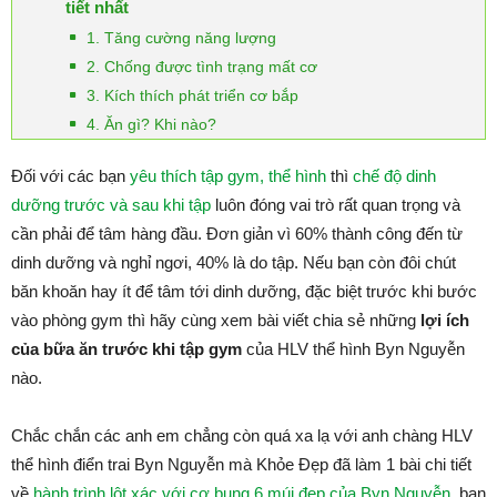
tiết nhất
1. Tăng cường năng lượng
2. Chống được tình trạng mất cơ
3. Kích thích phát triển cơ bắp
4. Ăn gì? Khi nào?
Đối với các bạn
yêu thích tập gym, thể hình
thì
chế độ dinh
dưỡng trước và sau khi tập
luôn đóng vai trò rất quan trọng và
cần phải để tâm hàng đầu. Đơn giản vì 60% thành công đến từ
dinh dưỡng và nghỉ ngơi, 40% là do tập. Nếu bạn còn đôi chút
băn khoăn hay ít để tâm tới dinh dưỡng, đặc biệt trước khi bước
vào phòng gym thì hãy cùng xem bài viết chia sẻ những
lợi ích
của bữa ăn trước khi tập gym
của HLV thể hình Byn Nguyễn
nào.
Chắc chắn các anh em chẳng còn quá xa lạ với anh chàng HLV
thể hình điển trai Byn Nguyễn mà Khỏe Đẹp đã làm 1 bài chi tiết
về
hành trình lột xác với cơ bụng 6 múi đẹp của Byn Nguyễn
, bạn