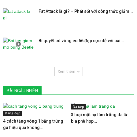
Fat Attack là gì? – Phát sốt với công thức giảm...
Bí quyết có vòng eo 56 đẹp cực dễ với bài...
Xem thêm
BÀI NGẪU NHIÊN
Da Đẹp
Dáng Đẹp
3 loại mặt nạ làm trắng da từ
4 cách tăng vòng 1 bằng trứng
bia phù hợp...
gà hiệu quả không...