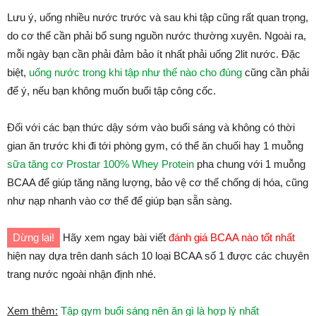
Lưu ý, uống nhiều nước trước và sau khi tập cũng rất quan trọng,
do cơ thể cần phải bổ sung nguồn nước thường xuyên. Ngoài ra,
mỗi ngày bạn cần phải đảm bảo ít nhất phải uống 2lit nước. Đặc
biệt,
uống nước trong khi tập như thế nào cho đúng
cũng cần phải
để ý, nếu bạn không muốn buổi tập công cốc.
Đối với các bạn thức dậy sớm vào buổi sáng và không có thời
gian ăn trước khi đi tới phòng gym, có thể ăn chuối hay 1 muỗng
sữa tăng cơ Prostar 100% Whey Protein
pha chung với 1 muỗng
BCAA để giúp tăng năng lượng, bảo vệ cơ thể chống dị hóa, cũng
như nạp nhanh vào cơ thể để giúp bạn sẵn sàng.
Dừng lại!
Hãy xem ngay bài viết
đánh giá BCAA nào tốt nhất
hiện nay dựa trên danh sách 10 loại BCAA số 1 được các chuyên
trang nước ngoài nhận định nhé.
Xem thêm:
Tập gym buổi sáng nên ăn gì là hợp lý nhất