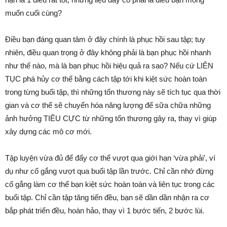
muốn cuối cùng?
Điều bạn đáng quan tâm ở đây chính là phục hồi sau tập; tuy
nhiên, điều quan trọng ở đây không phải là bạn phục hồi nhanh
như thế nào, mà là bạn phục hồi hiệu quả ra sao? Nếu cứ LIÊN
TỤC phá hủy cơ thể bằng cách tập tới khi kiệt sức hoàn toàn
trong từng buổi tập, thì những tổn thương này sẽ tích tục qua thời
gian và cơ thể sẽ chuyển hóa năng lượng để sữa chữa những
ảnh hưởng TIÊU CỰC từ những tổn thương gây ra, thay vì giúp
xây dựng các mô cơ mới.
Tập luyện vừa đủ để đẩy cơ thể vượt qua giới hạn ‘vừa phải’, ví
dụ như cố gắng vượt qua buổi tập lần trước. Chỉ cần nhớ đừng
cố gắng làm cơ thể bạn kiệt sức hoàn toàn và liên tục trong các
buổi tập. Chỉ cần tập tăng tiến đều, bạn sẽ dần dần nhận ra cơ
bắp phát triển đều, hoàn hảo, thay vì 1 bước tiến, 2 bước lùi.