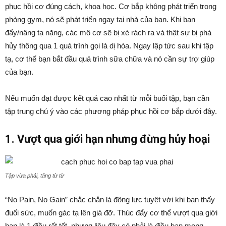
phục hồi cơ đúng cách, khoa học. Cơ bắp không phát triển trong
phòng gym, nó sẽ phát triển ngay tại nhà của bạn. Khi bạn
đẩy/nâng tạ nặng, các mô cơ sẽ bị xé rách ra và thật sự bị phá
hủy thông qua 1 quá trình gọi là dị hóa. Ngay lập tức sau khi tập
tạ, cơ thể bạn bắt đầu quá trình sữa chữa và nó cần sự trợ giúp
của bạn.
Nếu muốn đạt được kết quả cao nhất từ mỗi buổi tập, bạn cần
tập trung chú ý vào các phương pháp phục hồi cơ bắp dưới đây.
1. Vượt qua giới hạn nhưng đừng hủy hoại
Tập vừa phải, tăng từ từ
“No Pain, No Gain” chắc chắn là động lực tuyệt vời khi bạn thấy
đuối sức, muốn gác tạ lên giá đỡ. Thúc đẩy cơ thể vượt qua giới
hạn là 1 điều rất tốt, nhưng liệu đây có phải là điều bạn mong