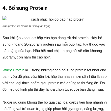
4. Bổ sung Protein
Nạp protein và Carbs là điều quan trọng
Sau khi tập xong, cơ bắp của bạn đang rất đói protein. Hãy bổ
sung khoảng 20-25gram protein sau mỗi buổi tập, tùy thuộc vào
cân nặng của bạn. Hầu hết mọi chị em phụ nữ sẽ cần khoảng
20gram, còn nam thì cao hơn.
Whey Protein
là 1 trong những cách bổ sung protein tốt nhất cho
bạn, vừa dễ pha, vừa tiện lợi, hấp thụ nhanh hơn rất nhiều lần so
với các loại thực phẩm giàu protein mà chúng ta thường ăn. Do
đó, nếu có kinh phí thì đây là lựa chọn tuyệt vời bạn đáng mua.
Ngoài ra, cũng không thể bỏ qua các loại carbs tiêu hóa nhanh vì
nó đóng vai trò quan trọng giúp phục hồi glycogen, năng lượng,