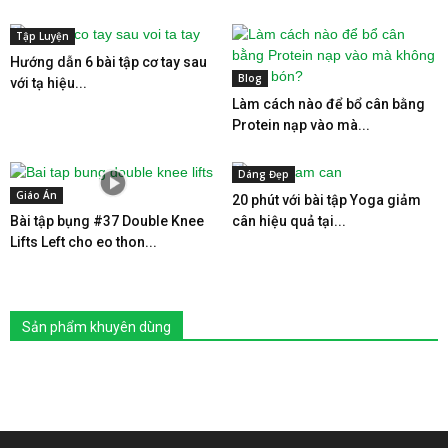
Tập Luyện
Hướng dẫn 6 bài tập cơ tay sau
Blog
với tạ hiệu...
Làm cách nào để bổ cân bằng
Protein nạp vào mà...
Dáng Đẹp
Giáo Án
20 phút với bài tập Yoga giảm
Bài tập bụng #37 Double Knee
cân hiệu quả tại...
Lifts Left cho eo thon...
Sản phẩm khuyên dùng