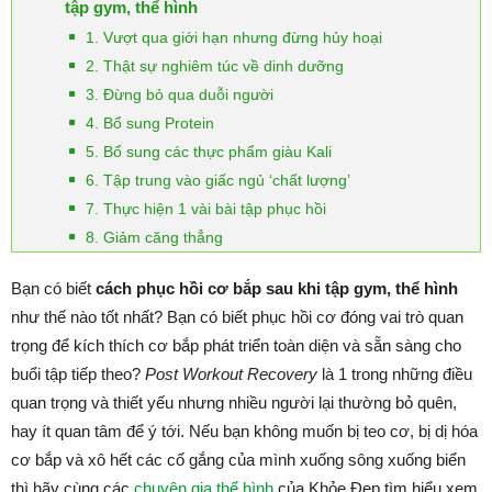
tập gym, thể hình
1. Vượt qua giới hạn nhưng đừng hủy hoại
2. Thật sự nghiêm túc về dinh dưỡng
3. Đừng bỏ qua duỗi người
4. Bổ sung Protein
5. Bổ sung các thực phẩm giàu Kali
6. Tập trung vào giấc ngủ ‘chất lượng’
7. Thực hiện 1 vài bài tập phục hồi
8. Giảm căng thẳng
Bạn có biết
cách phục hồi cơ bắp sau khi tập gym, thể hình
như thế nào tốt nhất? Bạn có biết phục hồi cơ đóng vai trò quan
trọng để kích thích cơ bắp phát triển toàn diện và sẵn sàng cho
buổi tập tiếp theo?
Post Workout Recovery
là 1 trong những điều
quan trọng và thiết yếu nhưng nhiều người lại thường bỏ quên,
hay ít quan tâm để ý tới. Nếu bạn không muốn bị teo cơ, bị dị hóa
cơ bắp và xô hết các cố gắng của mình xuống sông xuống biển
thì hãy cùng các
chuyên gia thể hình
của Khỏe Đẹp tìm hiểu xem