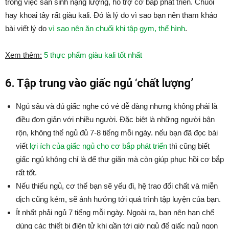
trong việc sản sinh nặng lượng, hỗ trợ cơ bắp phát triển. Chuối
hay khoai tây rất giàu kali. Đó là lý do vì sao bạn nên tham khảo
bài viết lý do
vì sao nên ăn chuối khi tập gym, thể hình
.
Xem thêm:
5 thực phẩm giàu kali tốt nhất
6. Tập trung vào giấc ngủ ‘chất lượng’
Ngủ sâu và đủ giấc nghe có vẻ dễ dàng nhưng không phải là
điều đơn giản với nhiều người. Đặc biệt là những người bận
rộn, không thể ngủ đủ 7-8 tiếng mỗi ngày. nếu bạn đã đọc bài
viết
lợi ích của giấc ngủ cho cơ bắp phát triển
thì cũng biết
giấc ngủ không chỉ là để thư giãn mà còn giúp phục hồi cơ bắp
rất tốt.
Nếu thiếu ngủ, cơ thể bạn sẽ yếu đi, hệ trao đổi chất và miễn
dịch cũng kém, sẽ ảnh hưởng tới quá trình tập luyện của bạn.
Ít nhất phải ngủ 7 tiếng mỗi ngày. Ngoài ra, bạn nên hạn chế
dùng các thiết bị điện tử khi gần tới giờ ngủ để giấc ngủ ngon