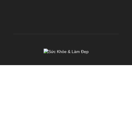
VỀ CHÚNG TÔI
KhoeDep.vn là chuyên trang chia sẻ kiến thức miễn phí về Sức
Khoẻ & Làm Đẹp. Chúng tôi hoạt động với sứ mệnh: TRUYỀN
CẢM HỨNG & TẠO ĐỘNG LỰC nhằm mang đến cho mỗi người
Việt Nam một SỨC KHOẺ & VẺ ĐẸP TOÀN DIỆN
Liên hệ:
cskh@fhb.vn