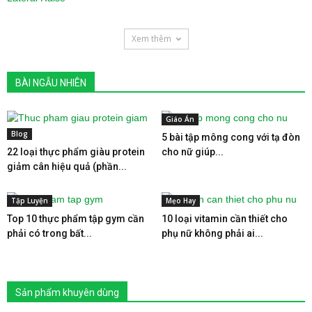
Xem thêm
BÀI NGẪU NHIÊN
Giáo Án
Blog
5 bài tập mông cong với tạ đòn
22 loại thực phẩm giàu protein
cho nữ giúp...
giảm cân hiệu quả (phần...
Tập Luyện
Mẹo Hay
Top 10 thực phẩm tập gym cần
10 loại vitamin cần thiết cho
phải có trong bất...
phụ nữ không phải ai...
Sản phẩm khuyên dùng