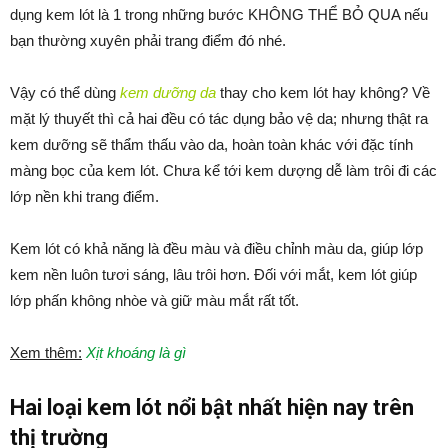
dụng kem lót là 1 trong những bước KHÔNG THỂ BỎ QUA nếu
bạn thường xuyên phải trang điểm đó nhé.
Vậy có thể dùng
kem dưỡng da
thay cho kem lót hay không? Về
mặt lý thuyết thì cả hai đều có tác dụng bảo vệ da; nhưng thật ra
kem dưỡng sẽ thẩm thấu vào da, hoàn toàn khác với đặc tính
màng bọc của kem lót. Chưa kể tới kem dượng dễ làm trôi đi các
lớp nền khi trang điểm.
Kem lót có khả năng là đều màu và điều chỉnh màu da, giúp lớp
kem nền luôn tươi sáng, lâu trôi hơn. Đối với mắt, kem lót giúp
lớp phấn không nhòe và giữ màu mắt rất tốt.
Xem thêm:
Xịt khoáng là gì
Hai loại kem lót nổi bật nhất hiện nay trên
thị trường