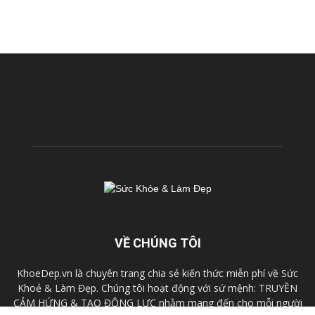
VỀ CHÚNG TÔI
KhoeDep.vn là chuyên trang chia sẻ kiến thức miễn phí về Sức
Khoẻ & Làm Đẹp. Chúng tôi hoạt động với sứ mệnh: TRUYỀN
CẢM HỨNG & TẠO ĐỘNG LỰC nhằm mang đến cho mỗi người