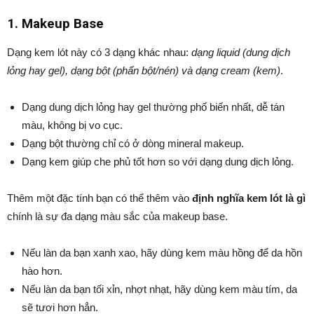
1. Makeup Base
Dạng kem lót này có 3 dạng khác nhau:
dạng liquid (dung dịch
lỏng hay gel), dạng bột (phấn bột/nén) và dạng cream (kem)
.
Dạng dung dịch lỏng hay gel thường phố biến nhất, dễ tán
màu, không bị vo cục.
Dạng bột thường chỉ có ở dòng mineral makeup.
Dạng kem giúp che phủ tốt hơn so với dạng dung dịch lỏng.
Thêm một đặc tính bạn có thể thêm vào
định nghĩa kem lót là gì
chính là sự đa dạng màu sắc của makeup base.
Nếu làn da bạn xanh xao, hãy dùng kem màu hồng để da hồn
hào hơn.
Nếu làn da bạn tối xỉn, nhợt nhạt, hãy dùng kem màu tím, da
sẽ tươi hơn hẳn.