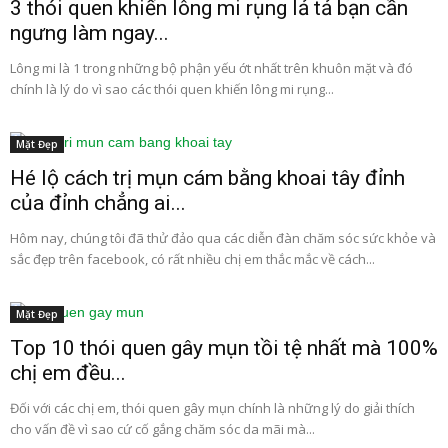
3 thói quen khiến lông mi rụng lả tả bạn cần
ngưng làm ngay...
Lông mi là 1 trong những bộ phận yếu ớt nhất trên khuôn mặt và đó
chính là lý do vì sao các thói quen khiến lông mi rụng...
Mặt Đẹp
Hé lộ cách trị mụn cám bằng khoai tây đỉnh
của đỉnh chẳng ai...
Hôm nay, chúng tôi đã thử đảo qua các diễn đàn chăm sóc sức khỏe và
sắc đẹp trên facebook, có rất nhiều chị em thắc mắc về cách...
Mặt Đẹp
Top 10 thói quen gây mụn tồi tệ nhất mà 100%
chị em đều...
Đối với các chị em, thói quen gây mụn chính là những lý do giải thích
cho vấn đề vì sao cứ cố gắng chăm sóc da mãi mà...