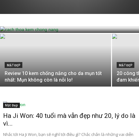
MẶT ĐẸP
Cách thoa kem chống nắng bao nhiêu là
đủ? Thoa như thế nào?
MẶT ĐẸP
MẶT ĐẸP
Review 10 kem chống nắng cho da mụn tốt
20 công t
nhất: Mụn không còn là nỗi lo!
đam khiế
Mặt Đẹp
Ha Ji Won: 40 tuổi mà vẫn đẹp như 20, lý do là
vì...
Nhắc tới Ha Ji Won, bạn sẽ nghĩ tới điều gì? Chắc chắn là những vai diễn