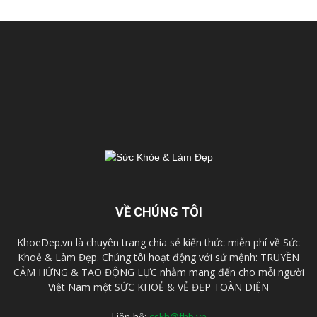
VỀ CHÚNG TÔI
KhoeDep.vn là chuyên trang chia sẻ kiến thức miễn phí về Sức
Khoẻ & Làm Đẹp. Chúng tôi hoạt động với sứ mệnh: TRUYỀN
CẢM HỨNG & TẠO ĐỘNG LỰC nhằm mang đến cho mỗi người
Việt Nam một SỨC KHOẺ & VẺ ĐẸP TOÀN DIỆN
Liên hệ:
cskh@fhb.vn