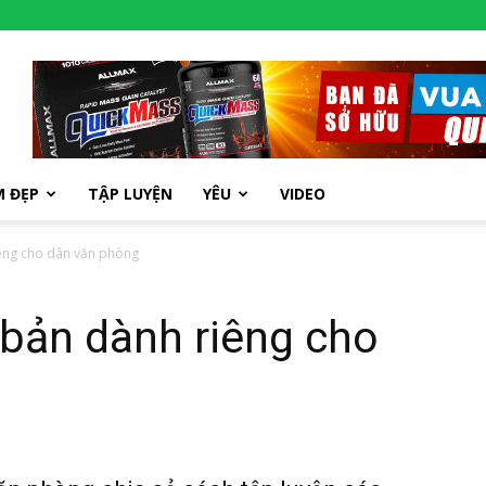
M ĐẸP
TẬP LUYỆN
YÊU
VIDEO
iêng cho dân văn phòng
 bản dành riêng cho