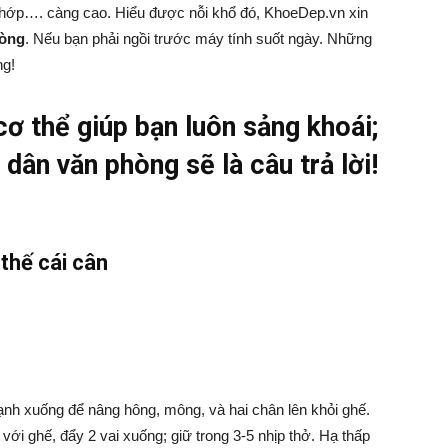
ớp…. càng cao. Hiểu được nỗi khổ đó, KhoeDep.vn xin
hòng
. Nếu bạn phải ngồi trước máy tính suốt ngày. Những
ng!
cơ thể giúp bạn luôn sảng khoái;
dân văn phòng sẽ là câu trả lời!
thế cái cân
ạnh xuống để nâng hông, mông, và hai chân lên khỏi ghế.
với ghế, đẩy 2 vai xuống; giữ trong 3-5 nhịp thở. Hạ thấp