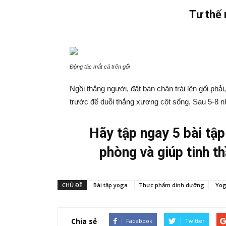
Tư thế 
Động tác mắt cá trên gối
Ngồi thẳng người, đặt bàn chân trái lên gối phải
trước để duỗi thẳng xương cột sống. Sau 5-8 nhị
Hãy tập ngay 5 bài tậ
phòng và giúp tinh t
CHỦ ĐỀ
Bài tập yoga
Thực phẩm dinh dưỡng
Yog
Chia sẻ
Facebook
Twitter