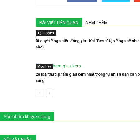
BÀI VIẾT LIÊN QUAN
XEM THÊM
Tập Luyện
Bí quyết Yoga siêu đáng yêu: Khi “Boss” tập Yoga sẽ như 
nào?
Mẹo Hay
28 loại thực phẩm giàu kẽm nhất trong tự nhiên bạn cần 
sung
Sản phẩm khuyên dùng
NỔI BẬT NHẤT