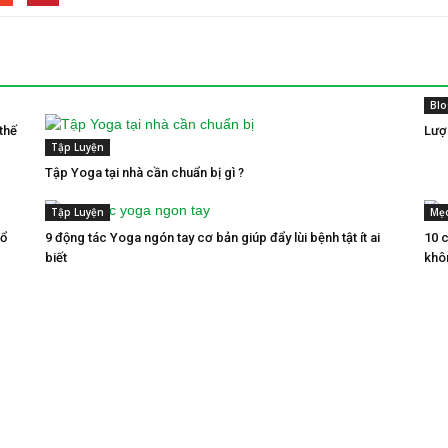
Blo
thế
Lượ
Tập Luyện
Tập Yoga tại nhà cần chuẩn bị gì ?
Tập Luyện
Mẹ
bổ
9 động tác Yoga ngón tay cơ bản giúp đẩy lùi bệnh tật ít ai
10 
biết
khô