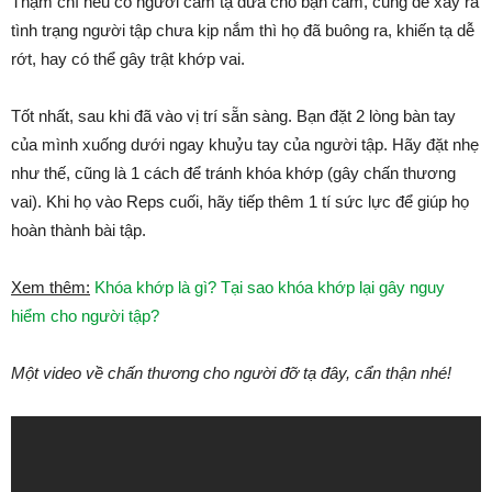
Thậm chí nếu có người cầm tạ đưa cho bạn cầm, cũng dễ xảy ra
tình trạng người tập chưa kịp nắm thì họ đã buông ra, khiến tạ dễ
rớt, hay có thể gây trật khớp vai.
Tốt nhất, sau khi đã vào vị trí sẵn sàng. Bạn đặt 2 lòng bàn tay
của mình xuống dưới ngay khuỷu tay của người tập. Hãy đặt nhẹ
như thế, cũng là 1 cách để tránh khóa khớp (gây chấn thương
vai). Khi họ vào Reps cuối, hãy tiếp thêm 1 tí sức lực để giúp họ
hoàn thành bài tập.
Xem thêm:
Khóa khớp là gì? Tại sao khóa khớp lại gây nguy
hiểm cho người tập?
Một video về chấn thương cho người đỡ tạ đây, cẩn thận nhé!