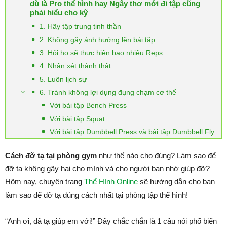
dù là Pro thể hình hay Ngây thơ mới đi tập cũng
phải hiểu cho kỹ
1. Hãy tập trung tinh thần
2. Không gây ảnh hưởng lên bài tập
3. Hỏi họ sẽ thực hiện bao nhiêu Reps
4. Nhận xét thành thật
5. Luôn lịch sự
6. Tránh không lợi dụng đụng chạm cơ thể
Với bài tập Bench Press
Với bài tập Squat
Với bài tập Dumbbell Press và bài tập Dumbbell Fly
Cách đỡ tạ tại phòng gym
như thế nào cho đúng? Làm sao để
đỡ tạ không gây hại cho mình và cho người bạn nhờ giúp đỡ?
Hôm nay, chuyên trang
Thể Hình Online
sẽ hướng dẫn cho bạn
làm sao để đỡ tạ đúng cách nhất tại phòng tập thể hình!
“Anh ơi, đã tạ giúp em với!” Đây chắc chắn là 1 câu nói phổ biến