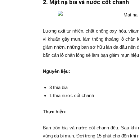
2. Mặt nạ bia và nước cốt chanh
Lượng axit tự nhiên, chất chống oxy hóa, vitami
vi khuẩn gây mụn, làm thông thoáng lỗ chân l
giảm nhờn, những bạn sở hữu làn da dầu nên đ
bẩn cản lỗ chân lông sẽ làm bạn giảm mụn hiệu
Nguyên liệu:
3 thìa bia
1 thìa nước cốt chanh
Thực hiện:
Bạn trộn bia và nước cốt chanh đều. Sau khi
vùng da bị mụn. Đợi trong 15 phút cho đến khi m