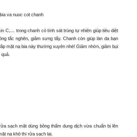
n C,… trong chanh có tính sát trùng tự nhiên giúp tiêu diệt
ông tắc nghẽn, giảm sưng tấy. Chanh còn giúp làn da bạn
ắp mặt nạ bia này thường xuyên nhé! Giảm nhờn, giảm bụi
 quả.
 rửa sạch mặt dùng bông thấm dung dịch vừa chuẩn bị lên
ặt nạ khô thì rửa sạch lại.