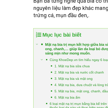
Bạn đã từng nghe qua bia có th
nguyên liệu làm đẹp khác mang 
trứng cá, mụn đầu đen,.
Mục lục bài biết
Mặt nạ bia trị mụn kết hợp giữa bia 
ong, chanh,… giúp làn da loại bỏ đượ
sáng mịn như mong muốn.
Cùng KhoeDep.vn tìm hiểu ngay 6 loại
1. Mặt nạ bia sữa chua
2. Mặt nạ bia và nước cốt chanh
3. Mặt nạ bia và mật ong
4. Mặt nạ bia, dưa chuột và lòng t
5. Mặt nạ bia, mật ong, chanh, dầu
6. Mặt nạ bia ấm
6 loại mặt nạ trị mụn bằng bia kể trê
thuộc loại da nào và thực hiện ngay đ