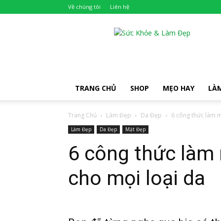
Về chúng tôi
Liên hệ
Khỏe
Đẹp
TRANG CHỦ
SHOP
MẸO HAY
LÀ
Trang Chủ
Làm Đẹp
Da Đẹp
6 công thức làm mặ
Làm Đẹp
Da Đẹp
Mặt Đẹp
6 công thức làm 
cho mọi loại da