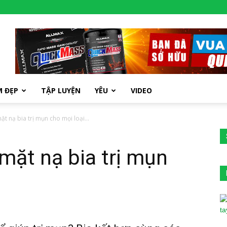
M ĐẸP
TẬP LUYỆN
YÊU
VIDEO
t nạ bia trị mụn cho mọi loại...
mặt nạ bia trị mụn