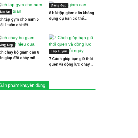
Dáng Đẹp
iáo Án
8 bài tập giảm cân không
dụng cụ bạn có thể...
ch tập gym cho nam 6
ổi 1 tuần chi tiết...
áng Đẹp
Tập Luyện
ch chạy bộ giảm cân 8
ần giúp đốt cháy mỡ...
7 Cách giúp bạn giữ thói
quen và động lực chạy...
Sản phẩm khuyên dùng