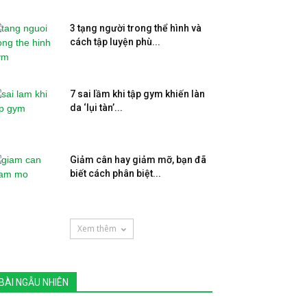
3 tạng người trong thể hình và
cách tập luyện phù...
7 sai lầm khi tập gym khiến làn
da ‘lụi tàn’...
Giảm cân hay giảm mỡ, bạn đã
biết cách phân biệt...
Xem thêm
BÀI NGẪU NHIÊN