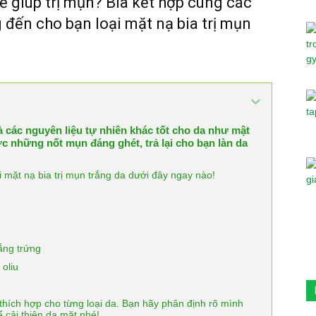
ể giúp trị mụn? Bia kết hợp cùng các
đến cho bạn loại mặt nạ bia trị mụn
và các nguyên liệu tự nhiên khác tốt cho da như mật
c những nốt mụn đáng ghét, trả lại cho bạn làn da
 mặt nạ bia trị mụn trắng da dưới đây ngay nào!
rắng trứng
 oliu
n thích hợp cho từng loại da. Bạn hãy phân định rõ mình
ể cải thiện da mặt nhé!