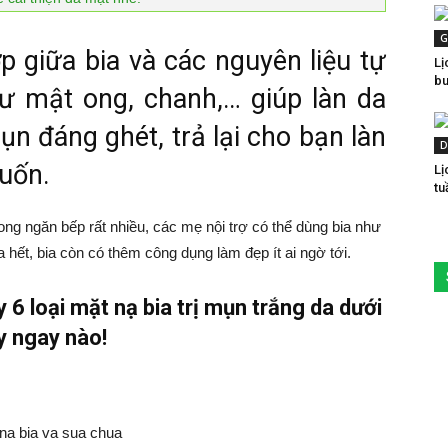
G
p giữa bia và các nguyên liệu tự
Lị
bu
ư mật ong, chanh,… giúp làn da
n đáng ghét, trả lại cho bạn làn
D
uốn.
Lị
tu
ong ngăn bếp rất nhiều, các mẹ nội trợ có thể dùng bia như
 hết, bia còn có thêm công dụng làm đẹp ít ai ngờ tới.
6 loại mặt nạ bia trị mụn trắng da dưới
y ngay nào!