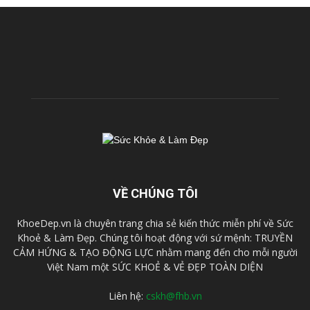
VỀ CHÚNG TÔI
KhoeDep.vn là chuyên trang chia sẻ kiến thức miễn phí về Sức
Khoẻ & Làm Đẹp. Chúng tôi hoạt động với sứ mệnh: TRUYỀN
CẢM HỨNG & TẠO ĐỘNG LỰC nhằm mang đến cho mỗi người
Việt Nam một SỨC KHOẺ & VẺ ĐẸP TOÀN DIỆN
Liên hệ:
cskh@fhb.vn