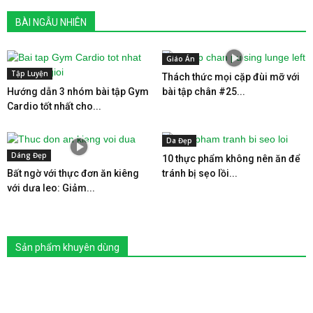
BÀI NGẪU NHIÊN
Giáo Án
Tập Luyện
Thách thức mọi cặp đùi mỡ với
Hướng dẫn 3 nhóm bài tập Gym
bài tập chân #25...
Cardio tốt nhất cho...
Da Đẹp
Dáng Đẹp
10 thực phẩm không nên ăn để
Bất ngờ với thực đơn ăn kiêng
tránh bị sẹo lồi...
với dưa leo: Giảm...
Sản phẩm khuyên dùng