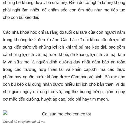
những bé không được bú sữa mẹ. Điều đó có nghĩa là mẹ không
phải nghỉ làm nhiều để chăm sóc con ốm nếu như mẹ tiếp tục
cho con bú kéo dài.
Các nhà khoa học chỉ ra rằng độ tuổi cai sữa của con người nằm
trong khoảng từ 2 đến 7 năm. Các bác sĩ nhi khoa cần được bổ
sung kiến thức về những lợi ích khi trẻ bú mẹ kéo dài, bao gồm
cả những lợi ích về mặt sức khoẻ, đề kháng, lợi ích về mặt tâm
lý và sữa mẹ là nguồn dinh dưỡng duy nhất đảm bảo an toàn
trong các trường hợp thiên tai và khẩn cấp,khi mà các thực
phẩm hay nguồn nước không được đảm bảo vệ sinh. Bà mẹ cho
con bú kéo dài cũng nhận được nhiều lợi ích cho bản thân, ví dụ
như giảm nguy cơ ung thư vú, ung thư buồng trứng, giảm nguy
cơ mắc tiểu đường, huyết áp cao, béo phì hay tim mạch.
Cho bé bú có lợi cho bé và mẹ