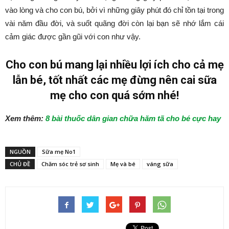
vào lòng và cho con bú, bởi vì những giây phút đó chỉ tồn tại trong
vài năm đầu đời, và suốt quãng đời còn lại bạn sẽ nhớ lắm cái
cảm giác được gần gũi với con như vậy.
Cho con bú mang lại nhiều lợi ích cho cả mẹ
lẫn bé, tốt nhất các mẹ đừng nên cai sữa
mẹ cho con quá sớm nhé!
Xem thêm:
8 bài thuốc dân gian chữa hăm tã cho bé cực hay
NGUỒN
Sữa mẹ No1
CHỦ ĐỀ
Chăm sóc trẻ sơ sinh
Mẹ và bé
váng sữa