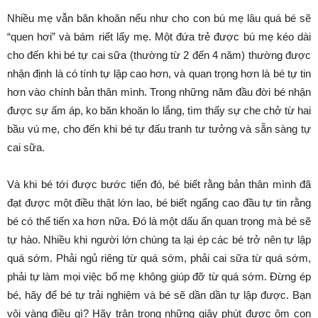
Nhiều mẹ vẫn băn khoăn nếu như cho con bú mẹ lâu quá bé sẽ
“quen hơi” và bám riết lấy mẹ. Một đứa trẻ được bú mẹ kéo dài
cho đến khi bé tự cai sữa (thường từ 2 đến 4 năm) thường được
nhận định là có tính tự lập cao hơn, và quan trọng hơn là bé tự tin
hơn vào chính bản thân mình. Trong những năm đầu đời bé nhận
được sự ấm áp, ko băn khoăn lo lắng, tìm thấy sự che chở từ hai
bầu vú mẹ, cho đến khi bé tự đấu tranh tư tưởng và sẵn sàng tự
cai sữa.
Và khi bé tới được bước tiến đó, bé biết rằng bản thân mình đã
đạt được một điều thật lớn lao, bé biết ngẩng cao đầu tự tin rằng
bé có thể tiến xa hơn nữa. Đó là một dấu ấn quan trọng mà bé sẽ
tự hào. Nhiều khi người lớn chúng ta lại ép các bé trở nên tự lập
quá sớm. Phải ngủ riêng từ quá sớm, phải cai sữa từ quá sớm,
phải tự làm mọi việc bố mẹ không giúp đỡ từ quá sớm. Đừng ép
bé, hãy để bé tự trải nghiệm và bé sẽ dần dần tự lập được. Bạn
vội vàng điều gì? Hãy trân trọng những giây phút được ôm con