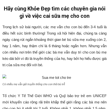
Hãy cùng Khỏe Đẹp tìm các chuyên gia nói
gì về việc cai sữa mẹ cho con
Trong lịch sử loài người, các mẹ vẫn cho con bú đến 3-4 tuổi là
điều hết sức bình thường! Trong xã hội hiện đại, chúng ta càng
ngày càng rút ngắn khoảng thời gian bé bú sữa mẹ xuống còn 2,
hay 1 năm, hay thậm chí là 6 tháng hoặc ngắn hơn. Nhưng vẫn
còn nhiều nơi trên thế giới các bà mẹ vẫn duy trì cho con bú mẹ
kéo dài bởi vì đó là truyền thống của họ, hay bởi họ hiểu được giá
trị của sữa mẹ đối với bé.
Có nhiều mẹ vẫn giữ truyền thống cho con thôi bú trễ
Tổ chức Y Tế Thế Giới WHO và Quỹ bảo trợ trẻ em UNICEF
mới khuyến cáo rộng rãi trên khắp thế giới rằng các bà mẹ nên
cho con bú ít nhất tới 2 tuổi. Không phải 1, không phải 1,5 năm,