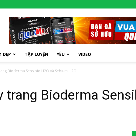
M ĐẸP
TẬP LUYỆN
YÊU
VIDEO
trang Bioderma Sensibio H2O và Sebium H2O
y trang Bioderma Sensi