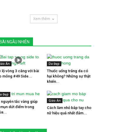
Xem thêm
BÀI NGẪU NHIÊN
iáo Án
Da Đẹp
 lộ vòng 3 căng với bài
Thuốc uống trắng da có
p mông #49 Side...
hại không? Những sự thật
khiến...
a Đẹp
Giáo Án
 nguyên tắc vàng giúp
ị mụn dứt điểm trong
Cách làm nhỏ bắp tay cho
a...
nữ hiệu quả nhất đảm...