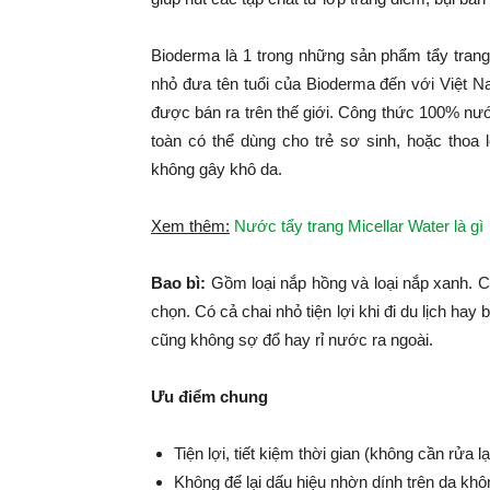
Bioderma là 1 trong những sản phẩm tẩy trang 
nhỏ đưa tên tuổi của Bioderma đến với Việt N
được bán ra trên thế giới. Công thức 100% nư
toàn có thể dùng cho trẻ sơ sinh, hoặc thoa
không gây khô da.
Xem thêm:
Nước tẩy trang Micellar Water là gì
Bao bì:
Gồm loại nắp hồng và loại nắp xanh. C
chọn. Có cả chai nhỏ tiện lợi khi đi du lịch hay
cũng không sợ đổ hay rỉ nước ra ngoài.
Ưu điểm chung
Tiện lợi, tiết kiệm thời gian (không cần rửa
Không để lại dấu hiệu nhờn dính trên da kh