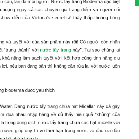
u cầu, làn da mỗi người. Nước tẩy trang Bioderma đặc biệt
chuộng ngay cả các chuyên gia trang điểm và người nổi
 show diễn của Victoria’s secret sẽ thấy thấp thoáng bóng
g và tuyệt vời của sản phẩm này rồi! Có người còn nhận
yết “trung thành” với
nước tẩy trang
này”. Tại sao chúng lại
 khả năng làm sạch tuyệt vời, kết hợp cùng tính năng dịu
 lợi, nếu bạn đang bận thì không cần rửa lại với nước luôn
Water. Dạng nước tẩy trang chứa hạt Micellar này đã gây
ẩm đua nhau nhập hàng về đủ thấy hiệu quả “khủng” của
là trong dung dịch nước tẩy trang chứa các hạt micelle với
nước giúp duy trì vô thời hạn trong nước và đầu ưa dầu
 và bã nhờn trên da.