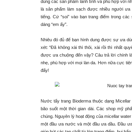
dùng các sản phẩm lành tính và phù hợp với nh
là sản phẩm làm sạch được nhiều người ưa 
tiếng. Cứ “soi” vào bạn trang điểm trong các
dáng “em ấy”.
Nhiêu đó đủ để bạn hình dung được sự ưa dùn
xét: “Đã không xài thì thôi, xài rồi thì nhất qu
được ưa chuộng đến vậy? Câu trả lời chính là
nhẹ, phù hợp với mọi làn da. Hơn nữa cực tiện
đấy!
Nước tẩy trang Bioderma thuộc dạng Micellar 
bão suốt một thời gian dài. Các shop mỹ ph
chúng. Nguyên lý hoạt động của micellar water 
một đầu ưa nước và một đầu ưa dầu. Đầu ưa 
giúp hút các tạp chất từ lớp trang điểm, bụi bẩn