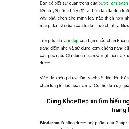
Bạn có biết sự quan trọng của
bước làm sạch
tiên quyết cần chú ý để sở hữu làn da đẹp khôn
vậy phải chọn cho mình loại nào thích hợp nh
mang đến cho bạn câu trả lời – đó chính là
Nướ
Trong túi đồ
làm đẹp
của bạn chắc chắn không t
trang điểm nhẹ và sử dụng kem chống nắng cũn
các gốc dầu. Chỉ dùng sữa rữa mặt thôi sẽ kh
được.
Việc da không được làm sạch sẽ dẫn đến hiện 
chân lông to, lão hóa sớm… Có thể đưa sự qua
Cùng KhoeDep.vn tìm hiểu ng
trang
Bioderma
là hãng dược mỹ phẩm của Pháp với