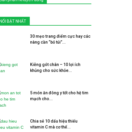
NỔI BẬT NHẤT
30 mẹo trang điểm cực hay các
nàng cần “bỏ túi”...
Kiễng gót chân – 10 lợi ích
khủng cho sức khỏe...
5 món ăn đông y tốt cho hệ tim
mạch cho...
Chia sẻ 10 dấu hiệu thiếu
vitamin C mà cơ thể...