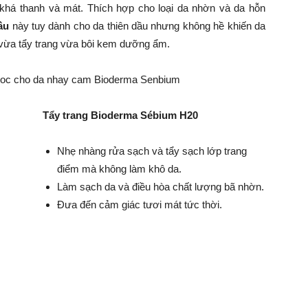
 khá thanh và mát. Thích hợp cho loại da nhờn và da hỗn
ầu
này tuy dành cho da thiên dầu nhưng không hề khiến da
ư vừa tẩy trang vừa bôi kem dưỡng ẩm.
Tẩy trang Bioderma Sébium H20
Nhẹ nhàng rửa sạch và tẩy sạch lớp trang
điểm mà không làm khô da.
Làm sạch da và điều hòa chất lượng bã nhờn.
Đưa đến cảm giác tươi mát tức thời.