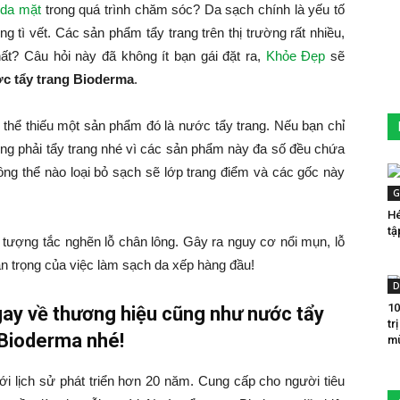
 da mặt
trong quá trình chăm sóc? Da sạch chính là yếu tố
g tì vết. Các sản phẩm tẩy trang trên thị trường rất nhiều,
ất? Câu hỏi này đã không ít bạn gái đặt ra,
Khỏe Đẹp
sẽ
c tẩy trang Bioderma
.
hể thiếu một sản phẩm đó là nước tẩy trang. Nếu bạn chỉ
g phải tẩy trang nhé vì các sản phẩm này đa số đều chứa
ông thể nào loại bỏ sạch sẽ lớp trang điểm và các gốc này
G
Hé
tậ
tượng tắc nghẽn lỗ chân lông. Gây ra nguy cơ nổi mụn, lỗ
n trọng của việc làm sạch da xếp hàng đầu!
D
10
ay về thương hiệu cũng như nước tẩy
tr
 Bioderma nhé!
mù
 lịch sử phát triển hơn 20 năm. Cung cấp cho người tiêu