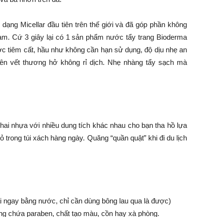
dạng Micellar đầu tiên trên thế giới và đã góp phần không
am. Cứ 3 giây lại có 1 sản phẩm nước tẩy trang Bioderma
ớc tiêm cất, hầu như không cần hạn sử dụng, độ dịu nhẹ an
 lên vết thương hở không rỉ dịch. Nhẹ nhàng tẩy sạch mà
hai nhựa với nhiều dung tích khác nhau cho bạn tha hồ lựa
 bỏ trong túi xách hàng ngày. Quăng “quần quật” khi đi du lịch
 lại ngay bằng nước, chỉ cần dùng bông lau qua là được)
ông chứa paraben, chất tạo màu, cồn hay xà phòng.