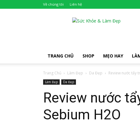
Về chúng tôi
Liên hệ
Khỏe
Đẹp
TRANG CHỦ
SHOP
MẸO HAY
LÀ
Trang Chủ
Làm Đẹp
Da Đẹp
Review nước tẩy 
Làm Đẹp
Da Đẹp
Review nước tẩ
Sebium H2O