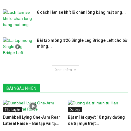
6 cách làm se khít lỗ chân lông bằng mật ong...
Bài tập mông #26 Single Leg Bridge Left cho bờ
mông...
Xem thêm
BÀI NGẪU NHIÊN
Tập Luyện
Da Đẹp
Dumbbell Lying One-Arm Rear
Bật mí bí quyết 10 ngày dưỡng
Lateral Raise – Bài tập vai tạ...
da trị mụn triệt...