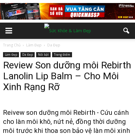
Trang Chủ
Làm Đẹp
Da Đẹp
Làm Đẹp
Da Đẹp
Nổi bật
Trang Điểm
Review Son dưỡng môi Rebirth
Lanolin Lip Balm – Cho Môi
Xinh Rạng Rỡ
Reivew son dưỡng môi Rebirth - Cứu cánh
cho làn môi khô, nứt nẻ, đồng thời dưỡng
môi trước khi thoa son bảo vệ làn môi xinh