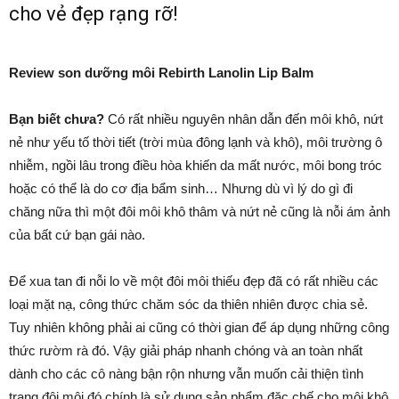
cho vẻ đẹp rạng rỡ!
Review
son dưỡng
môi Rebirth Lanolin Lip Balm
Bạn biết chưa?
Có rất nhiều nguyên nhân dẫn đến môi khô, nứt
nẻ như yếu tố thời tiết (trời mùa đông lạnh và khô), môi trường ô
nhiễm, ngồi lâu trong điều hòa khiến da mất nước, môi bong tróc
hoặc có thể là do cơ địa bẩm sinh… Nhưng dù vì lý do gì đi
chăng nữa thì một đôi môi khô thâm và nứt nẻ cũng là nỗi ám ảnh
của bất cứ bạn gái nào.
Để xua tan đi nỗi lo về một đôi môi thiếu đẹp đã có rất nhiều các
loại mặt nạ, công thức chăm sóc da thiên nhiên được chia sẻ.
Tuy nhiên không phải ai cũng có thời gian để áp dụng những công
thức rườm rà đó. Vậy giải pháp nhanh chóng và an toàn nhất
dành cho các cô nàng bận rộn nhưng vẫn muốn cải thiện tình
trạng đôi môi đó chính là sử dụng sản phẩm đặc chế cho môi khô