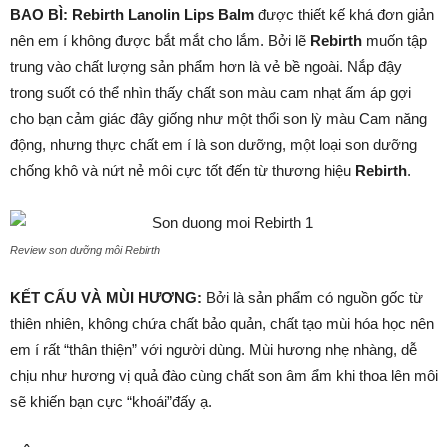
BAO BÌ: Rebirth Lanolin Lips Balm
được thiết kế khá đơn giản
nên em í không được bắt mắt cho lắm. Bởi lẽ
Rebirth
muốn tập
trung vào chất lượng sản phẩm hơn là vẻ bề ngoài. Nắp đậy
trong suốt có thể nhìn thấy chất son màu cam nhạt ấm áp gợi
cho bạn cảm giác đây giống như một thổi son lỳ màu Cam năng
động, nhưng thực chất em í là son dưỡng, một loại son dưỡng
chống khô và nứt nẻ môi cực tốt đến từ thương hiệu
Rebirth
.
Review son dưỡng môi Rebirth
KẾT CẤU VÀ MÙI HƯƠNG:
Bởi là sản phẩm có nguồn gốc từ
thiên nhiên, không chứa chất bảo quản, chất tạo mùi hóa học nên
em í rất “thân thiện” với người dùng. Mùi hương nhẹ nhàng, dễ
chịu như hương vị quả đào cùng chất son âm ẩm khi thoa lên môi
sẽ khiến bạn cực “khoái”đấy ạ.