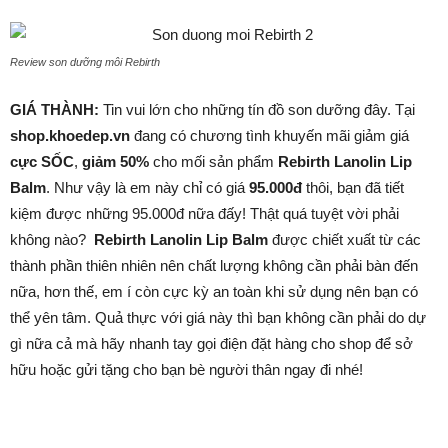
Review son dưỡng môi Rebirth
GIÁ THÀNH:
Tin vui lớn cho những tín đồ son dưỡng đây. Tại
shop.khoedep.vn
đang có chương tình khuyến mãi giảm giá
cực SỐC
,
giảm 50%
cho mối sản phẩm
Rebirth Lanolin Lip
Balm
. Như vậy là em này chỉ có giá
95.000đ
thôi, bạn đã tiết
kiệm được những 95.000đ nữa đấy! Thật quá tuyệt vời phải
không nào?
Rebirth Lanolin Lip Balm
được chiết xuất từ các
thành phần thiên nhiên nên chất lượng không cần phải bàn đến
nữa, hơn thế, em í còn cực kỳ an toàn khi sử dụng nên bạn có
thể yên tâm. Quả thực với giá này thì bạn không cần phải do dự
gì nữa cả mà hãy nhanh tay gọi điện đặt hàng cho shop để sở
hữu hoặc gửi tặng cho bạn bè người thân ngay đi nhé!