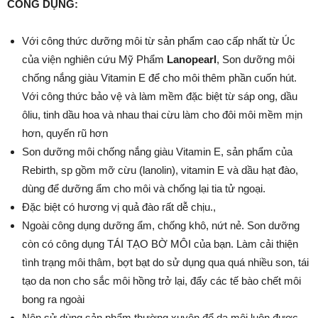
CÔNG DỤNG:
Với công thức dưỡng môi từ sản phẩm cao cấp nhất từ Úc
của viện nghiên cứu Mỹ Phẩm
Lanopearl
, Son dưỡng môi
chống nắng giàu Vitamin E để cho môi thêm phần cuốn hút.
Với công thức bảo vệ và làm mềm đặc biệt từ sáp ong, dầu
ôliu, tinh dầu hoa và nhau thai cừu làm cho đôi môi mềm mịn
hơn, quyến rũ hơn
Son dưỡng môi chống nắng giàu Vitamin E, sản phẩm của
Rebirth, sp gồm mỡ cừu (lanolin), vitamin E và dầu hạt đào,
dùng để dưỡng ẩm cho môi và chống lại tia tử ngoại.
Đặc biệt có hương vị quả đào rất dễ chịu.,
Ngoài công dụng dưỡng ẩm, chống khô, nứt nẻ. Son dưỡng
còn có công dụng TÁI TẠO BỜ MÔI của bạn. Làm cải thiện
tình trạng môi thâm, bợt bạt do sử dụng qua quá nhiều son, tái
tạo da non cho sắc môi hồng trở lại, đẩy các tế bào chết môi
bong ra ngoài
Nên sử dùng sản phẩm thường xuyên để da môi luôn được