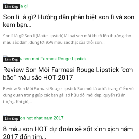
Làm Đẹp
Son lì là gì? Hướng dẫn phân biệt son lì và son
kem bạn...
Son lì là gì? Son lì (Matte Lipstick) là loại son môi khi tô lên thường cho
màu sắc đậm, đúng tới 95% màu sắc thật của thỏi son....
Làm Đẹp
Review Son Môi Farmasi Rouge Lipstick “cơn
bão” màu sắc HOT 2017
Review Son Môi Farmasi Rouge Lipstick Son môi là bước trang điểm vô
cùng quan trọng giúp các bạn gái sở hữu đôi môi đẹp, quyến rũ ấn
tượng. Khi gió,...
Làm Đẹp
8 màu son HOT dự đoán sẽ sốt xình xịch năm
2017 đốn tim...