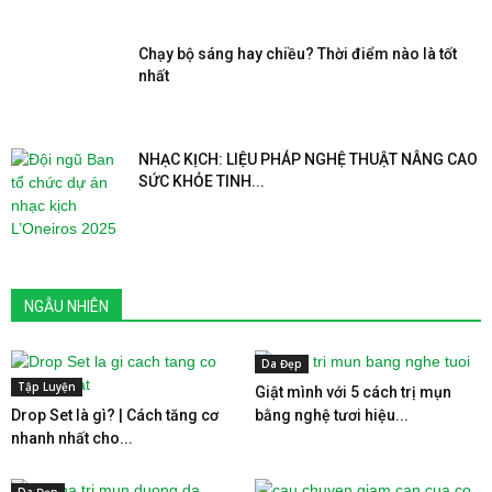
Chạy bộ sáng hay chiều? Thời điểm nào là tốt
nhất
NHẠC KỊCH: LIỆU PHÁP NGHỆ THUẬT NÂNG CAO
SỨC KHỎE TINH...
NGẪU NHIÊN
Da Đẹp
Tập Luyện
Giật mình với 5 cách trị mụn
Drop Set là gì? | Cách tăng cơ
bằng nghệ tươi hiệu...
nhanh nhất cho...