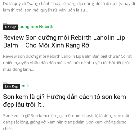
Dù là quý cô "sang chảnh" hay cô nàng dịu dàng, dù là đi dự tiệc hay đi
làm thì thỏi son môi quyến rũ vẫn luôn là sự...
Da Đẹp
Review Son dưỡng môi Rebirth Lanolin Lip
Balm – Cho Môi Xinh Rạng Rỡ
Review son dưỡng môi Rebirth Lanolin Lip Balm Bạn biết chưa? Có rất
nhiều nguyên nhân dẫn đến môi khô, nứt nẻ như yếu tố thời tiết (trời
mùa đông lạnh...
Làm Đẹp
Son kem là gì? Hướng dẫn cách tô son kem
đẹp lâu trôi ít...
Son kem là gì? Son kem (còn gọi là Creame Lipstick) là dòng son môi
dạng sệt lỏng, giống với kem nền trang điểm. Son kem không được
chiết...