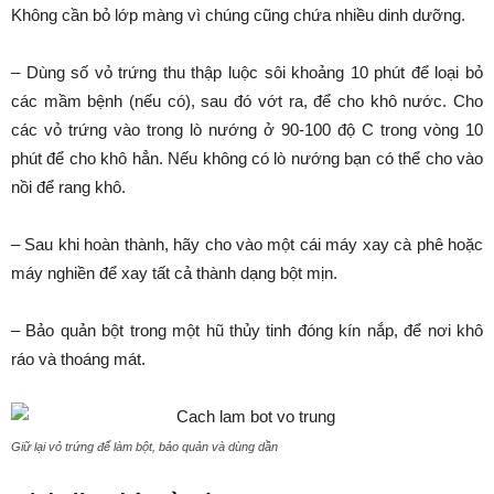
Không cần bỏ lớp màng vì chúng cũng chứa nhiều dinh dưỡng.
– Dùng số vỏ trứng thu thập luộc sôi khoảng 10 phút để loại bỏ
các mầm bệnh (nếu có), sau đó vớt ra, để cho khô nước. Cho
các vỏ trứng vào trong lò nướng ở 90-100 độ C trong vòng 10
phút để cho khô hẳn. Nếu không có lò nướng bạn có thể cho vào
nồi để rang khô.
– Sau khi hoàn thành, hãy cho vào một cái máy xay cà phê hoặc
máy nghiền để xay tất cả thành dạng bột mịn.
– Bảo quản bột trong một hũ thủy tinh đóng kín nắp, để nơi khô
ráo và thoáng mát.
Giữ lại vỏ trứng để làm bột, bảo quản và dùng dần