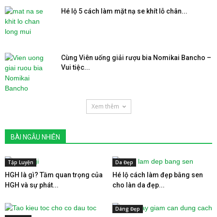
Hé lộ 5 cách làm mặt nạ se khít lỗ chân...
Cùng Viên uống giải rượu bia Nomikai Bancho –
Vui tiệc...
Xem thêm
BÀI NGẪU NHIÊN
Tập Luyện
Da Đẹp
HGH là gì? Tầm quan trọng của
Hé lộ cách làm đẹp bằng sen
HGH và sự phát...
cho làn da đẹp...
Dáng Đẹp