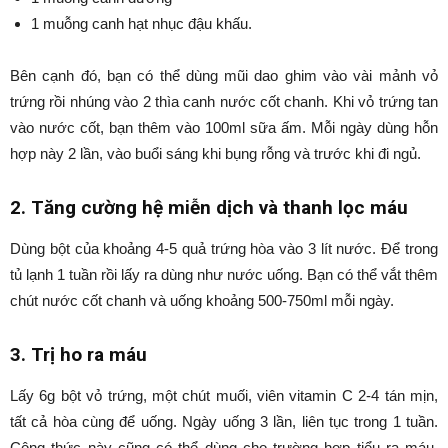
1 muỗng canh hạt nhục đậu khấu.
Bên cạnh đó, bạn có thể dùng mũi dao ghim vào vài mảnh vỏ
trứng rồi nhúng vào 2 thìa canh nước cốt chanh. Khi vỏ trứng tan
vào nước cốt, bạn thêm vào 100ml sữa ấm. Mỗi ngày dùng hỗn
hợp này 2 lần, vào buổi sáng khi bụng rỗng và trước khi đi ngủ.
2. Tăng cường hệ miễn dịch và thanh lọc máu
Dùng bột của khoảng 4-5 quả trứng hòa vào 3 lít nước. Để trong
tủ lạnh 1 tuần rồi lấy ra dùng như nước uống. Bạn có thể vắt thêm
chút nước cốt chanh và uống khoảng 500-750ml mỗi ngày.
3. Trị ho ra máu
Lấy 6g bột vỏ trứng, một chút muối, viên vitamin C 2-4 tán mịn,
tất cả hòa cùng để uống. Ngày uống 3 lần, liên tục trong 1 tuần.
Công thức này cũng có thể dùng cho trường hợp tiểu ra máu,