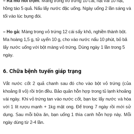
– Ra mồ hôi trộm:
Màng trong vỏ trứng 10 cái, hạt vải 10 hạt,
hồng táo 5 quả. Nấu lấy nước đặc uống. Ngày uống 2 lần sáng và
tối vào lúc bụng đói.
– Ho gà:
Màng trong vỏ trứng 12 cái sấy khô, nghiền thành bột.
Ma hoàng 1,5 g, tử uyển 10 g, cho vào nước nấu 10 phút, bỏ bã
lấy nước uống với bột màng vỏ trứng. Dùng ngày 1 lần trong 5
ngày.
6. Chữa bệnh tuyến giáp trạng
Vắt nước cốt 2 quả chanh sau đó cho vào bột vỏ trứng (của
khoảng 8 vỏ) rồi trộn đều. Bảo quản hỗn hợp trong tủ lạnh khoảng
vài ngày. Khi vỏ trứng tan vào nước cốt, bạn lọc lấy nước và hòa
với 1 lít rượu mạnh + 1kg mật ong. Để trong 7 ngày rồi mới sử
dụng. Sau mỗi bữa ăn, bạn uống 1 thìa canh hỗn hợp này. Mỗi
ngày dùng từ 2-4 lần.