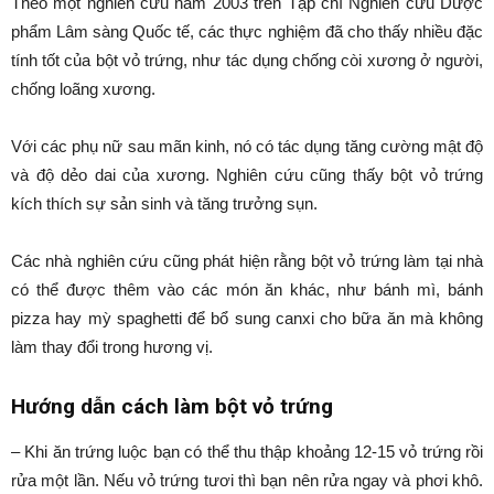
Theo một nghiên cứu năm 2003 trên Tạp chí Nghiên cứu Dược
phẩm Lâm sàng Quốc tế, các thực nghiệm đã cho thấy nhiều đặc
tính tốt của bột vỏ trứng, như tác dụng chống còi xương ở người,
chống loãng xương.
Với các phụ nữ sau mãn kinh, nó có tác dụng tăng cường mật độ
và độ dẻo dai của xương. Nghiên cứu cũng thấy bột vỏ trứng
kích thích sự sản sinh và tăng trưởng sụn.
Các nhà nghiên cứu cũng phát hiện rằng bột vỏ trứng làm tại nhà
có thể được thêm vào các món ăn khác, như bánh mì, bánh
pizza hay mỳ spaghetti để bổ sung canxi cho bữa ăn mà không
làm thay đổi trong hương vị.
Hướng dẫn cách làm bột vỏ trứng
– Khi ăn trứng luộc bạn có thể thu thập khoảng 12-15 vỏ trứng rồi
rửa một lần. Nếu vỏ trứng tươi thì bạn nên rửa ngay và phơi khô.