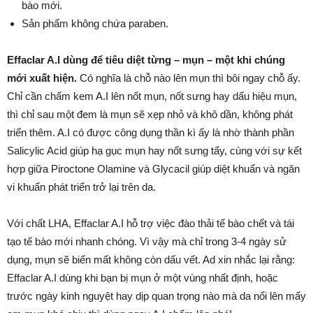
bào mới.
Sản phẩm không chứa paraben.
Effaclar A.I dùng để tiêu diệt từng – mụn – một khi chúng
mới xuất hiện.
Có nghĩa là chỗ nào lên mụn thì bôi ngay chỗ ấy.
Chỉ cần chấm kem A.I lên nốt mụn, nốt sưng hay dấu hiệu mụn,
thì chỉ sau một đem là mụn sẽ xẹp nhỏ và khô dần, không phát
triển thêm. A.I có được công dụng thần kì ấy là nhờ thành phần
Salicylic Acid giúp hạ gục mụn hay nốt sưng tấy, cùng với sự kết
hợp giữa Piroctone Olamine và Glycacil giúp diệt khuẩn và ngăn
vi khuẩn phát triển trở lại trên da.
Với chất LHA, Effaclar A.I hỗ trợ việc đào thải tế bào chết và tái
tạo tế bào mới nhanh chóng. Vì vậy mà chỉ trong 3-4 ngày sử
dụng, mụn sẽ biến mất không còn dấu vết. Ad xin nhắc lại rằng:
Effaclar A.I dùng khi bạn bị mụn ở một vùng nhất định, hoặc
trước ngày kinh nguyệt hay dịp quan trọng nào mà da nổi lên mấy