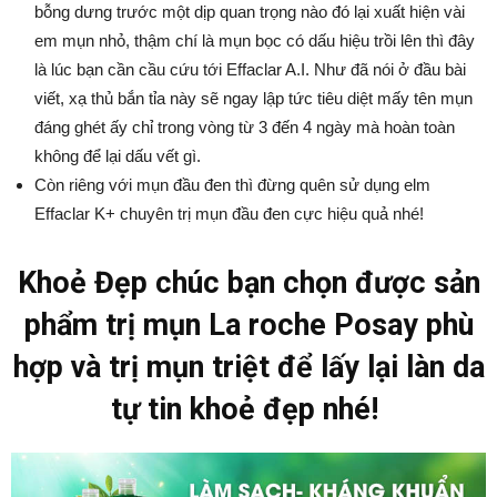
bỗng dưng trước một dịp quan trọng nào đó lại xuất hiện vài
em mụn nhỏ, thậm chí là mụn bọc có dấu hiệu trồi lên thì đây
là lúc bạn cần cầu cứu tới
Effaclar A.I
. Như đã nói ở đầu bài
viết, xạ thủ bắn tỉa này sẽ ngay lập tức tiêu diệt mấy tên mụn
đáng ghét ấy chỉ trong vòng từ 3 đến 4 ngày mà hoàn toàn
không để lại dấu vết gì.
Còn riêng với mụn đầu đen thì đừng quên sử dụng elm
Effaclar K+ chuyên trị mụn đầu đen cực hiệu quả nhé!
Khoẻ Đẹp chúc bạn chọn được sản
phẩm trị mụn La roche Posay phù
hợp và trị mụn triệt để lấy lại làn da
tự tin khoẻ đẹp nhé!