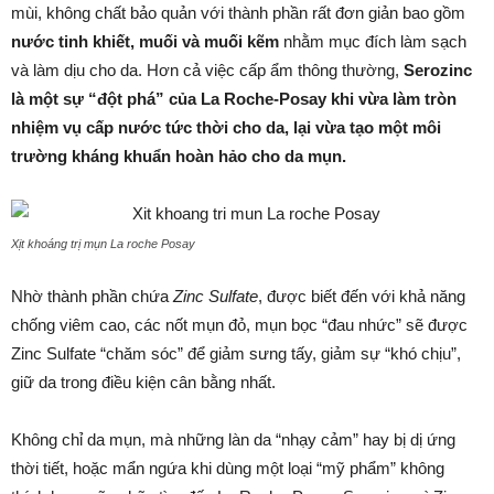
mùi, không chất bảo quản với thành phần rất đơn giản bao gồm
nước tinh khiết, muối và muối kẽm
nhằm mục đích làm sạch
và làm dịu cho da. Hơn cả việc cấp ẩm thông thường,
Serozinc
là một sự “đột phá” của La Roche-Posay khi vừa làm tròn
nhiệm vụ cấp nước tức thời cho da, lại vừa tạo một môi
trường kháng khuẩn hoàn hảo cho da mụn.
Xịt khoáng trị mụn La roche Posay
Nhờ thành phần chứa
Zinc Sulfate
, được biết đến với khả năng
chống viêm cao, các nốt mụn đỏ, mụn bọc “đau nhức” sẽ được
Zinc Sulfate “chăm sóc” để giảm sưng tấy, giảm sự “khó chịu”,
giữ da trong điều kiện cân bằng nhất.
Không chỉ da mụn, mà những làn da “nhạy cảm” hay bị dị ứng
thời tiết, hoặc mẩn ngứa khi dùng một loại “mỹ phẩm” không