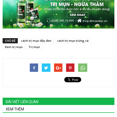
CHỦ ĐỀ
cách trị mụn đầu đen
cách trị mụn trứng cá
Kem trị mụn
Trị mụn
BÀI VIẾT LIÊN QUAN
XEM THÊM