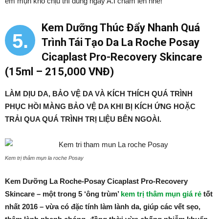
em mụn khó chịu thì dùng ngay A.I chấm lên nhé!
Kem Dưỡng Thúc Đẩy Nhanh Quá
5.
Trình Tái Tạo Da La Roche Posay
Cicaplast Pro-Recovery Skincare
(15ml – 215,000 VNĐ)
LÀM DỊU DA, BẢO VỆ DA VÀ KÍCH THÍCH QUÁ TRÌNH
PHỤC HỒI MÀNG BẢO VỆ DA KHI BỊ KÍCH ỨNG HOẶC
TRẢI QUA QUÁ TRÌNH TRỊ LIỆU BÊN NGOÀI.
Kem trị thâm mụn la roche Posay
Kem Dưỡng La Roche-Posay Cicaplast Pro-Recovery
Skincare – một trong 5 ‘ông trùm’
kem trị thâm mụn giá rẻ
tốt
nhất 2016 – vừa có đặc tính làm lành da, giúp các vết sẹo,