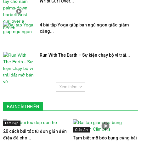
Wrist Curl Over...
4 bài tập Yoga giúp bạn ngủ ngon giấc giảm
căng...
Run With The Earth – Sự kiện chạy bộ vì trái...
Xem thêm
BÀI NGẪU NHIÊN
Làm Đẹp
Giáo Án
20 cách búi tóc từ đơn giản đến
điệu đà cho...
Tạm biệt mỡ béo bụng cùng bài