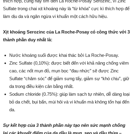
thích hợp, cũng hãy tìm đến La Roche-Posay Serozinc, vì Zinc
Sulfate trong chai xịt khoáng này là “từ khóa” cực kì thích hợp để
làm dịu da và ngăn ngừa vi khuẩn một cách hữu hiệu.
Xịt khoáng Serozinc của La Roche-Posay có công thức với 3
thành phần duy nhất là:
Nước khoáng suối được khai thác bởi La Roche-Posay.
Zinc Sulfate (0,10%): được biết đến với khả năng chống viêm
cao, các nốt mụn đỏ, mụn bọc “đau nhức” sẽ được Zinc
Sulfate “chăm sóc” để giảm sưng tấy, giảm sự “khó chịu”, giữ
da trong điều kiện cân bằng nhất.
Sodium chloride (0.75%): giúp làm sạch tự nhiên, dễ dàng loại
bỏ da chết, bụi bẩn, mùi hôi và vi khuẩn mà không tổn hại đến
da.
Sự kết hợp của 3 thành phần này tạo nên sức mạnh chống
lại các khuyết điểm của da dầu là mụn, sẹo và dầu thừa –