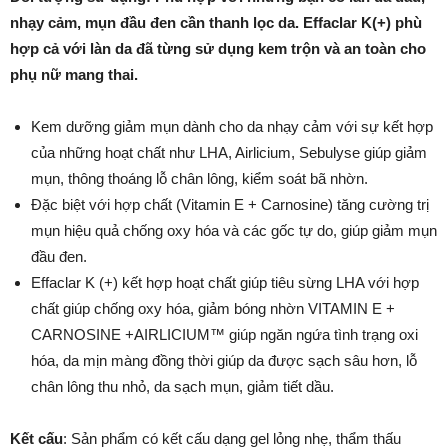
nhạy cảm, mụn đầu đen cần thanh lọc da. Effaclar K(+) phù
hợp cả với làn da đã từng sử dụng kem trộn và an toàn cho
phụ nữ mang thai.
Kem dưỡng giảm mụn dành cho da nhạy cảm với sự kết hợp
của những hoạt chất như LHA, Airlicium, Sebulyse giúp giảm
mụn, thông thoáng lỗ chân lông, kiểm soát bã nhờn.
Đặc biệt với hợp chất (Vitamin E + Carnosine) tăng cường trị
mụn hiệu quả chống oxy hóa và các gốc tự do, giúp giảm mụn
đầu đen.
Effaclar K (+) kết hợp hoạt chất giúp tiêu sừng LHA với hợp
chất giúp chống oxy hóa, giảm bóng nhờn VITAMIN E +
CARNOSINE +AIRLICIUM™ giúp ngăn ngứa tình trạng oxi
hóa, da mịn màng đồng thời giúp da được sạch sâu hơn, lỗ
chân lông thu nhỏ, da sạch mụn, giảm tiết dầu.
Kết cấu
: Sản phẩm có kết cấu dạng gel lỏng nhẹ, thẩm thấu