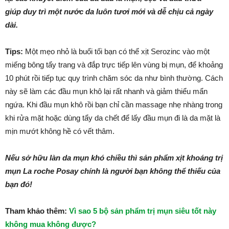
giúp duy trì một nước da luôn tươi mới và dễ chịu cả ngày
dài.
Tips:
Một mẹo nhỏ là buổi tối bạn có thể xịt Serozinc vào một
miếng bông tẩy trang và đắp trực tiếp lên vùng bị mụn, để khoảng
10 phút rồi tiếp tục quy trình chăm sóc da như bình thường. Cách
này sẽ làm các đầu mụn khô lại rất nhanh và giảm thiểu mẩn
ngứa. Khi đầu mụn khô rồi bạn chỉ cần massage nhẹ nhàng trong
khi rửa mặt hoặc dùng tẩy da chết để lấy đầu mụn đi là da mặt là
mịn mướt không hề có vết thâm.
Nếu sở hữu làn da mụn khó chiều thì sản phẩm xịt khoáng trị
mụn La roche Posay chính là người bạn không thể thiếu của
bạn đó!
Tham khảo thêm:
Vì sao 5 bộ sản phẩm trị mụn siêu tốt này
không mua không được?