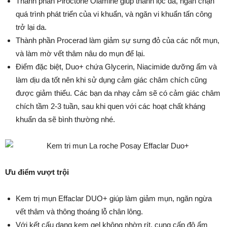
Thành phần Piroctone Olamine giúp thanh lọc da, ngăn chặn
quá trình phát triển của vi khuẩn, và ngăn vi khuẩn tấn công
trở lại da.
Thành phần Procerad làm giảm sự sưng đỏ của các nốt mụn,
và làm mờ vết thâm nâu do mụn để lại.
Điểm đặc biệt, Duo+ chứa Glycerin, Niacimide dưỡng ẩm và
làm dịu da tốt nên khi sử dụng cảm giác châm chích cũng
được giảm thiểu. Các bạn da nhạy cảm sẽ có cảm giác châm
chích tầm 2-3 tuần, sau khi quen với các hoạt chất kháng
khuẩn da sẽ bình thường nhé.
Ưu điểm vượt trội
Kem trị mụn Effaclar DUO+ giúp làm giảm mụn, ngăn ngừa
vết thâm và thông thoáng lỗ chân lông.
Với kết cấu dạng kem gel không nhờn rít, cung cấp độ ẩm