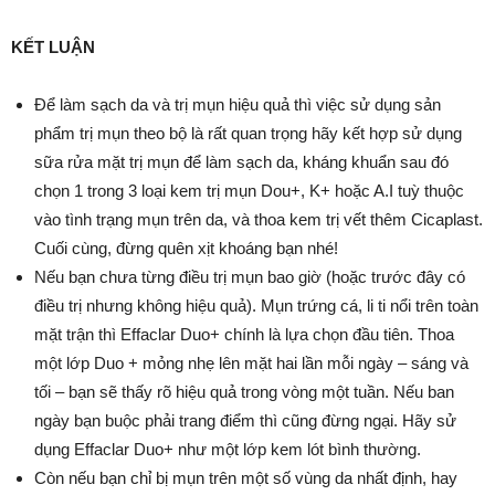
KẾT LUẬN
Để làm sạch da và trị mụn hiệu quả thì việc sử dụng sản
phẩm trị mụn theo bộ là rất quan trọng hãy kết hợp sử dụng
sữa rửa mặt trị mụn để làm sạch da, kháng khuẩn sau đó
chọn 1 trong 3 loại kem trị mụn Dou+, K+ hoặc A.I tuỳ thuộc
vào tình trạng mụn trên da, và thoa kem trị vết thêm Cicaplast.
Cuối cùng, đừng quên xịt khoáng bạn nhé!
Nếu bạn chưa từng điều trị mụn bao giờ (hoặc trước đây có
điều trị nhưng không hiệu quả). Mụn trứng cá, li ti nổi trên toàn
mặt trận thì
Effaclar Duo+
chính là lựa chọn đầu tiên. Thoa
một lớp Duo + mỏng nhẹ lên mặt hai lần mỗi ngày – sáng và
tối – bạn sẽ thấy rõ hiệu quả trong vòng một tuần. Nếu ban
ngày bạn buộc phải trang điểm thì cũng đừng ngại. Hãy sử
dụng Effaclar Duo+ như một lớp kem lót bình thường.
Còn nếu bạn chỉ bị mụn trên một số vùng da nhất định, hay