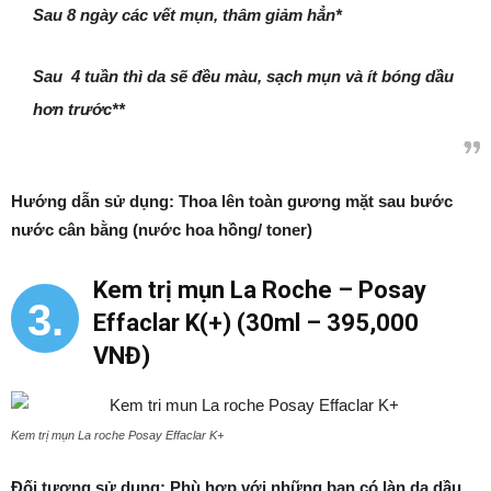
Sau 8 ngày các vết mụn, thâm giảm hẳn*
Sau 4 tuần thì da sẽ đều màu, sạch mụn và ít bóng dầu
hơn trước**
Hướng dẫn sử dụng: Thoa lên toàn gương mặt sau bước
nước cân bằng (nước hoa hồng/ toner)
Kem trị mụn La Roche – Posay
3.
Effaclar K(+) (30ml – 395,000
VNĐ)
Kem trị mụn La roche Posay Effaclar K+
Đối tượng sử dụng: Phù hợp với những bạn có làn da dầu,