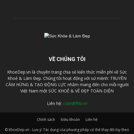
VỀ CHÚNG TÔI
KhoeDep.vn là chuyên trang chia sẻ kiến thức miễn phí về Sức
Khoẻ & Làm Đẹp. Chúng tôi hoạt động với sứ mệnh: TRUYỀN
CẢM HỨNG & TẠO ĐỘNG LỰC nhằm mang đến cho mỗi người
Việt Nam một SỨC KHOẺ & VẺ ĐẸP TOÀN DIỆN
Liên hệ:
cskh@fhb.vn
Chính sách
Điều khoản
Liên hệ
© KhoeDep.vn - Lưu ý: Tác dụng của phuơng pháp có thể thay đổi tùy theo