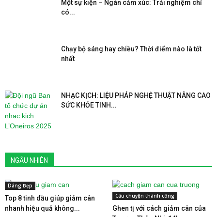
Một sự kiện – Ngàn cảm xúc: Trải nghiệm chỉ
có...
Chạy bộ sáng hay chiều? Thời điểm nào là tốt
nhất
NHẠC KỊCH: LIỆU PHÁP NGHỆ THUẬT NÂNG CAO
SỨC KHỎE TINH...
NGẪU NHIÊN
Dáng Đẹp
Câu chuyện thành công
Top 8 tinh dầu giúp giảm cân
nhanh hiệu quả không...
Ghen tị với cách giảm cân của