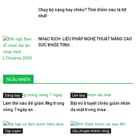
Chạy bộ sáng hay chiều? Thời điểm nào là tốt
nhất
NHẠC KỊCH: LIỆU PHÁP NGHỆ THUẬT NÂNG CAO
SỨC KHỎE TINH...
NGẪU NHIÊN
Dáng Đẹp
Làm Đẹp
Làm thế nào để giảm 8kg trong
Bật mí 6 tuyệt chiêu giảm nhờn
vòng 7 ngày an...
da mặt trong mùa...
Tập Luyện
Câu chuyện thành công