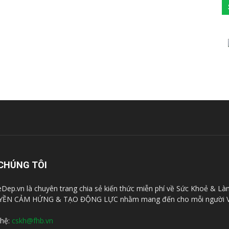
CHÚNG TÔI
Dep.vn là chuyên trang chia sẻ kiến thức miễn phí về Sức Khoẻ & Là
YỀN CẢM HỨNG & TẠO ĐỘNG LỰC nhằm mang đến cho mỗi người V
 hệ:
cskh@fhb.vn