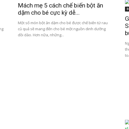
Mách mẹ 5 cách chế biến bột ăn
B
dặm cho bé cực kỳ dễ...
G
i
Một số món bột ăn dặm cho bé được chế biến từ rau
S
ng
củ quả sẽ mang đến cho bé một nguồn dinh dưỡng
b
dồi dào. Hơn nữa, những...
Ng
th
to