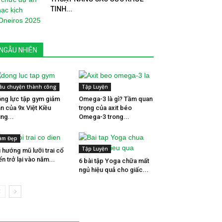
TINH...
NGẪU NHIÊN
âu chuyện thành công
Tập Luyện
ng lực tập gym giảm
Omega-3 là gì? Tầm quan
n của 9x Việt Kiều
trọng của axit béo
ng...
Omega-3 trong...
àm Đẹp
Tập Luyện
 hướng mũ lưỡi trai cổ
ển trở lại vào năm...
6 bài tập Yoga chữa mất
ngủ hiệu quả cho giấc...