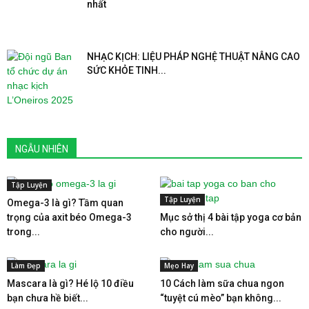
nhất
NHẠC KỊCH: LIỆU PHÁP NGHỆ THUẬT NÂNG CAO
SỨC KHỎE TINH...
NGẪU NHIÊN
Tập Luyện
Tập Luyện
Omega-3 là gì? Tầm quan
trọng của axit béo Omega-3
Mục sở thị 4 bài tập yoga cơ bản
trong...
cho người...
Làm Đẹp
Mẹo Hay
Mascara là gì? Hé lộ 10 điều
10 Cách làm sữa chua ngon
bạn chưa hề biết...
“tuyệt cú mèo” bạn không...