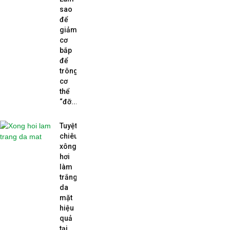
sao
để
giảm
cơ
bắp
để
trông
cơ
thể
“đỡ...
Tuyệt
chiêu
xông
hơi
làm
trắng
da
mặt
hiệu
quả
tại...