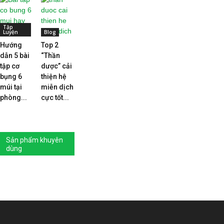
Tập
Luyện
Blog
Hướng
Top 2
dẫn 5 bài
“Thần
tập cơ
dược” cải
bụng 6
thiện hệ
múi tại
miễn dịch
phòng...
cực tốt...
Sản phẩm khuyên
dùng