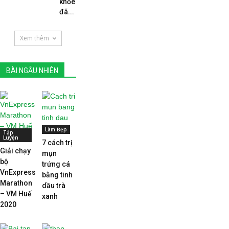
khỏe
đã...
Xem thêm
BÀI NGẪU NHIÊN
Làm Đẹp
Tập
Luyện
7 cách trị
Giải chạy
mụn
bộ
trứng cá
VnExpress
bằng tinh
Marathon
dầu trà
– VM Huế
xanh
2020