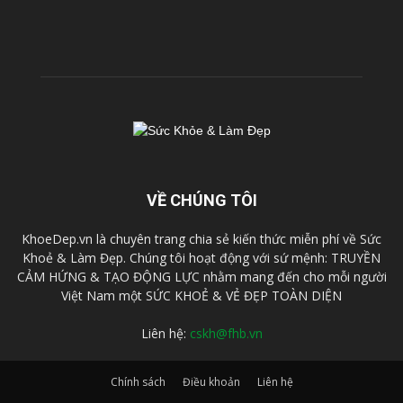
VỀ CHÚNG TÔI
KhoeDep.vn là chuyên trang chia sẻ kiến thức miễn phí về Sức
Khoẻ & Làm Đẹp. Chúng tôi hoạt động với sứ mệnh: TRUYỀN
CẢM HỨNG & TẠO ĐỘNG LỰC nhằm mang đến cho mỗi người
Việt Nam một SỨC KHOẺ & VẺ ĐẸP TOÀN DIỆN
Liên hệ:
cskh@fhb.vn
Chính sách
Điều khoản
Liên hệ