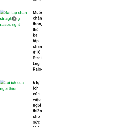
Muốn
chân
thon,
thử
bài
tập
chân
#16
Straight
Leg
Raises...
6 lợi
ích
của
việc
ngồi
thiền
cho
sức