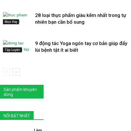
28 loại thực phẩm giàu kẽm nhất trong tự
nhiên bạn cần bổ sung
Mẹo Hay
9 động tác Yoga ngón tay cơ bản giúp đẩy
lùi bệnh tật ít ai biết
Tập Luyện
Sản phẩm khuyên
dùng
NỔI BẬT NHẤT
Làm