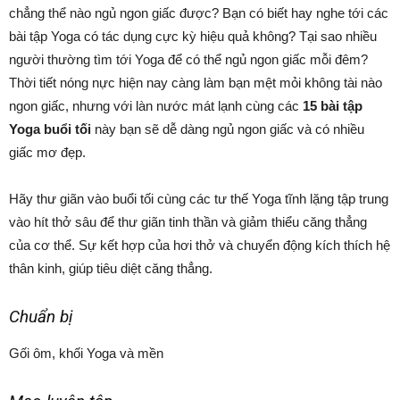
chẳng thể nào ngủ ngon giấc được? Bạn có biết hay nghe tới các
bài tập Yoga có tác dụng cực kỳ hiệu quả không? Tại sao nhiều
người thường tìm tới Yoga để có thể ngủ ngon giấc mỗi đêm?
Thời tiết nóng nực hiện nay càng làm bạn mệt mỏi không tài nào
ngon giấc, nhưng với làn nước mát lạnh cùng các
15 bài tập
Yoga buổi tối
này bạn sẽ dễ dàng ngủ ngon giấc và có nhiều
giấc mơ đẹp.
Hãy thư giãn vào buổi tối cùng các tư thế Yoga tĩnh lặng tập trung
vào hít thở sâu để thư giãn tinh thần và giảm thiểu căng thẳng
của cơ thể. Sự kết hợp của hơi thở và chuyển động kích thích hệ
thân kinh, giúp tiêu diệt căng thẳng.
Chuẩn bị
Gối ôm, khối Yoga và mền