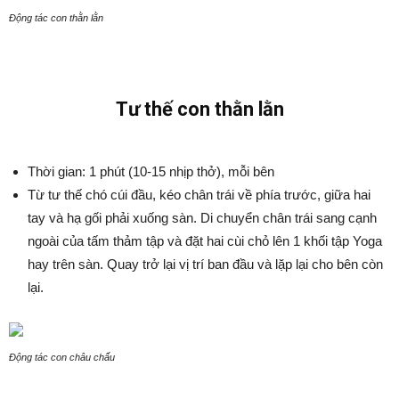
Động tác con thằn lằn
Tư thế con thằn lằn
Thời gian: 1 phút (10-15 nhịp thở), mỗi bên
Từ tư thế chó cúi đầu, kéo chân trái về phía trước, giữa hai
tay và hạ gối phải xuống sàn. Di chuyển chân trái sang cạnh
ngoài của tấm thảm tập và đặt hai cùi chỏ lên 1 khối tập Yoga
hay trên sàn. Quay trở lại vị trí ban đầu và lặp lại cho bên còn
lại.
Động tác con châu chấu