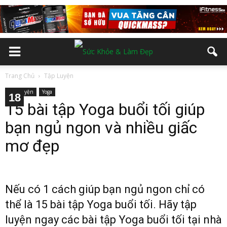
Trang Chủ
Tập Luyện
Tập Luyện
Yoga
10
12
13
14
15
16
17
18
11
2
3
4
5
6
7
8
9
15 bài tập Yoga buổi tối giúp
bạn ngủ ngon và nhiều giấc
mơ đẹp
Nếu có 1 cách giúp bạn ngủ ngon chỉ có
thể là 15 bài tập Yoga buổi tối. Hãy tập
luyện ngay các bài tập Yoga buổi tối tại nhà