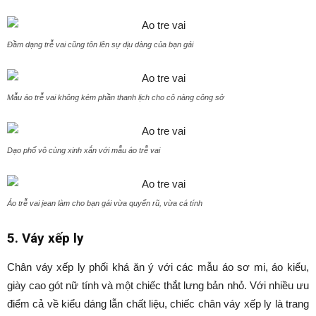
Đầm dạng trễ vai cũng tôn lên sự dịu dàng của bạn gái
Mẫu áo trễ vai không kém phần thanh lịch cho cô nàng công sở
Dạo phố vô cùng xinh xắn với mẫu áo trễ vai
Áo trễ vai jean làm cho bạn gái vừa quyến rũ, vừa cá tính
5. Váy xếp ly
Chân váy xếp ly phối khá ăn ý với các mẫu áo sơ mi, áo kiểu,
giày cao gót nữ tính và một chiếc thắt lưng bản nhỏ. Với nhiều ưu
điểm cả về kiểu dáng lẫn chất liệu, chiếc chân váy xếp ly là trang