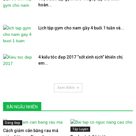
hoàn...
Lịch tập gym cho nam gầy 4 buổi 1 tuần và...
4 kiểu tóc đẹp 2017 “sốt xình xịch” khiến chị
em...
Xem thêm
BÀI NGẪU NHIÊN
Dáng Đẹp
Tập Luyện
Cách giảm cân bằng rau má