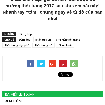
hướng thời trang 2017 sau khi xem bài này!
Nhanh tay “tóm” chúng ngay về tủ đồ của bạn
nhé!
NGUỒN
Tổng hợp
CHỦ ĐỀ
Đầm đẹp
khăn turban
phụ kiện thời trang
Thời trang dạo phố
Thời trang nữ
túi xách nữ
BÀI VIẾT LIÊN QUAN
XEM THÊM