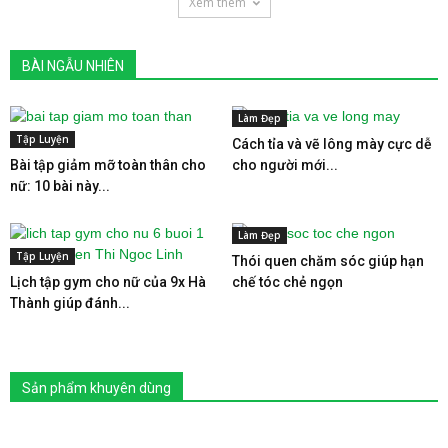
Xem thêm
BÀI NGẪU NHIÊN
Làm Đẹp
Tập Luyện
Cách tỉa và vẽ lông mày cực dễ
Bài tập giảm mỡ toàn thân cho
cho người mới...
nữ: 10 bài này...
Làm Đẹp
Tập Luyện
Thói quen chăm sóc giúp hạn
Lịch tập gym cho nữ của 9x Hà
chế tóc chẻ ngọn
Thành giúp đánh...
Sản phẩm khuyên dùng