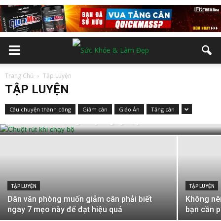
Trang Chủ
Tập Luyện
TẬP LUYỆN
TẬP LUYỆN
Chuột rút khi chạy bộ: Lý do và cách khắc
Câu chuyện thành công
Giảm cân
Giáo Án
Tăng cân
phục tình trạng này ngay lập tức
TẬP LUYỆN
TẬP LUYỆN
Dân văn phòng muốn giảm cân phải biết
Không nên
ngay 7 mẹo này để đạt hiệu quả
bạn cần p