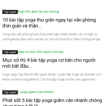
Tập Luyện
10 bài tập yoga thư giãn ngay tại văn phòng
đơn giản và thần...
Công việc văn phòng buộc bạn phải ngồi nhiều, khiến các cơ bắp và
xương khớp đau nhức và rệu rã. Với vài phút thực hiện những bài tập...
Tập Luyện
Mục sở thị 4 bài tập yoga cơ bản cho người
mới bắt đầu...
Yoga ngày nay đã trở nên quen thuộc. Luyện tập Yoga sẽ cải thiện sức
khỏe và tình trạng bệnh lý. Các bài tập Yoga cơ bản cho người mới...
Tập Luyện
Phát sốt 5 bài tập yoga giảm cân nhanh chóng