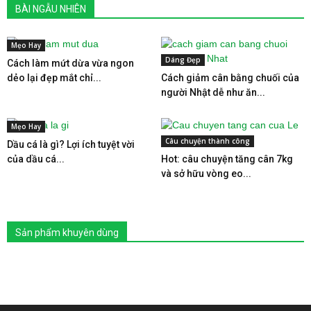
BÀI NGẪU NHIÊN
Mẹo Hay
Dáng Đẹp
Cách làm mứt dừa vừa ngon
dẻo lại đẹp mắt chỉ...
Cách giảm cân bằng chuối của
người Nhật dễ như ăn...
Mẹo Hay
Câu chuyện thành công
Dầu cá là gì? Lợi ích tuyệt vời
của dầu cá...
Hot: câu chuyện tăng cân 7kg
và sở hữu vòng eo...
Sản phẩm khuyên dùng