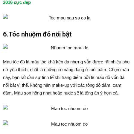
2016 cực đẹp
6.Tóc nhuộm đỏ nổi bật
Màu tóc đỏ là màu tóc khá kén da nhưng vẫn được rất nhiều phụ
nữ yêu thích, nhất là những cô nàng đang ở tuổi băm. Chọn màu
này, bạn rất cần sự tinh tế khi trang điểm bởi lẽ màu đỏ vốn đã
nổi bật vì thế, không nên make-up với các tông đỏ đậm, cam
đậm. Màu son hồng nhạt hoặc nude sẽ là tông ăn ý hơn cả.