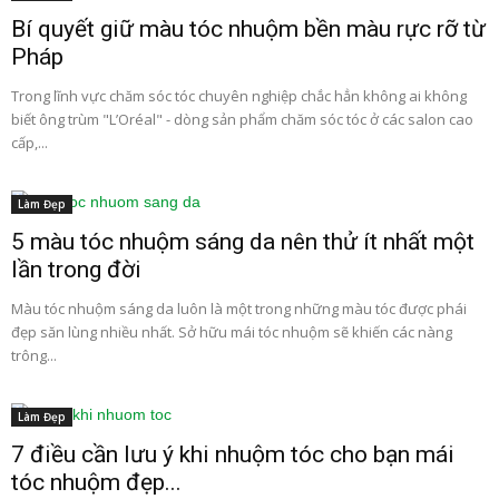
Bí quyết giữ màu tóc nhuộm bền màu rực rỡ từ
Pháp
Trong lĩnh vực chăm sóc tóc chuyên nghiệp chắc hẳn không ai không
biết ông trùm "L’Oréal" - dòng sản phẩm chăm sóc tóc ở các salon cao
cấp,...
Làm Đẹp
5 màu tóc nhuộm sáng da nên thử ít nhất một
lần trong đời
Màu tóc nhuộm sáng da luôn là một trong những màu tóc được phái
đẹp săn lùng nhiều nhất. Sở hữu mái tóc nhuộm sẽ khiến các nàng
trông...
Làm Đẹp
7 điều cần lưu ý khi nhuộm tóc cho bạn mái
tóc nhuộm đẹp...