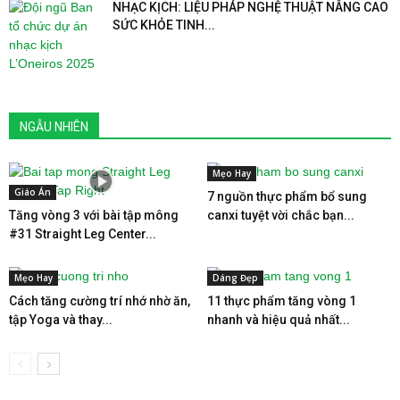
NHẠC KỊCH: LIỆU PHÁP NGHỆ THUẬT NÂNG CAO
SỨC KHỎE TINH...
NGẪU NHIÊN
Mẹo Hay
Giáo Án
7 nguồn thực phẩm bổ sung
Tăng vòng 3 với bài tập mông
canxi tuyệt vời chắc bạn...
#31 Straight Leg Center...
Mẹo Hay
Dáng Đẹp
Cách tăng cường trí nhớ nhờ ăn,
11 thực phẩm tăng vòng 1
tập Yoga và thay...
nhanh và hiệu quả nhất...