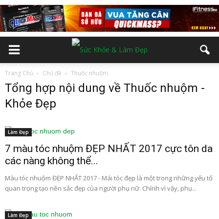
Trang Chủ
Chủ đề
Thuốc nhuộm
Tổng hợp nội dung về Thuốc nhuộm -
Khỏe Đẹp
Làm Đẹp
7 màu tóc nhuộm ĐẸP NHẤT 2017 cực tôn da
các nàng không thể...
Màu tóc nhuộm ĐẸP NHẤT 2017 - Mái tóc đẹp là một trong những yếu tố
quan trọng tạo nên sắc đẹp của người phụ nữ. Chính vì vậy, phụ...
Làm Đẹp